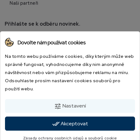
Naši partneři
Přihlašte se k odběru novinek.
Přihlaste se k odběru novinek a získejte informace o
Dovolte nám používat cookies
speciálních slevách.
Na tomto webu používáme cookies, díky kterým může web
správně fungovat, vyhodnocujeme díky nim anonymně
návštěvnost nebo vám přizpůsobujeme reklamu na míru.
Odsouhlaste prosím nastavení cookies souborů pro
použití webu.
Odesláním souhlasíte s podmínkami a zásadami ochrany osobních údajů.
tune
Nastavení
done_all
Akceptovat
© 2026 - JBSPORT.CZ | Vytvořila digitální agentura
4WORKS Solutions
Zásady ochrany osobních údajů a souborů cookie