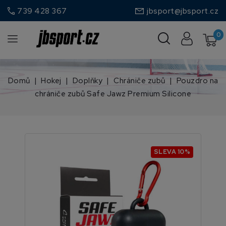
call
739 428 367
jbsport@jbsport.cz
0
Domů
Hokej
Doplňky
Chrániče zubů
Pouzdro na
chrániče zubů Safe Jawz Premium Silicone
SLEVA 10%