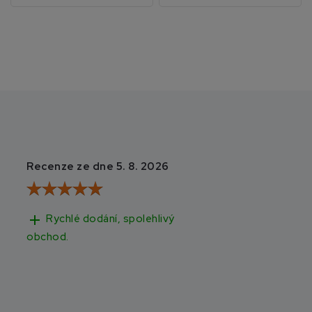
Recenze ze dne 5. 8. 2026
Recenze ze dne 3
add
add
Rychlé dodání, spolehlivý
Rychlé doručen
obchod.