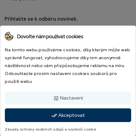
Přihlašte se k odběru novinek.
Přihlaste se k odběru novinek a získejte informace o
Dovolte nám používat cookies
speciálních slevách.
Na tomto webu používáme cookies, díky kterým může web
správně fungovat, vyhodnocujeme díky nim anonymně
návštěvnost nebo vám přizpůsobujeme reklamu na míru.
Odsouhlaste prosím nastavení cookies souborů pro
použití webu.
Odesláním souhlasíte s podmínkami a zásadami ochrany osobních údajů.
Nastavení
tune
Akceptovat
done_all
© 2026 - JBSPORT.CZ | Vytvořila digitální agentura
4WORKS Solutions
Zásady ochrany osobních údajů a souborů cookie