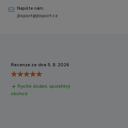
Napište nám:
jbsport@jbsport.cz
Recenze ze dne 5. 8. 2026
Recenze ze dne 3
Rychlé dodání, spolehlivý
Rychlé doručen
add
add
obchod.