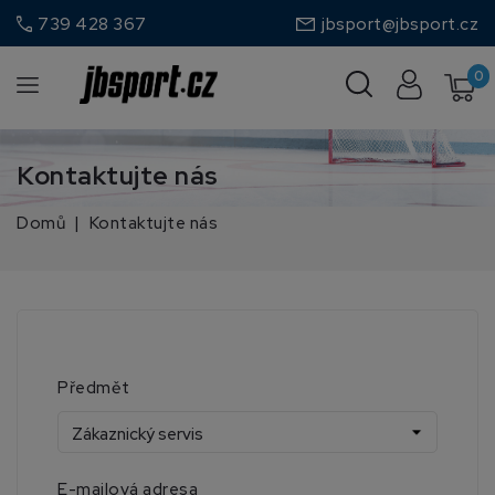
call
739 428 367
jbsport@jbsport.cz
0
Kontaktujte nás
Domů
Kontaktujte nás
Předmět
E-mailová adresa