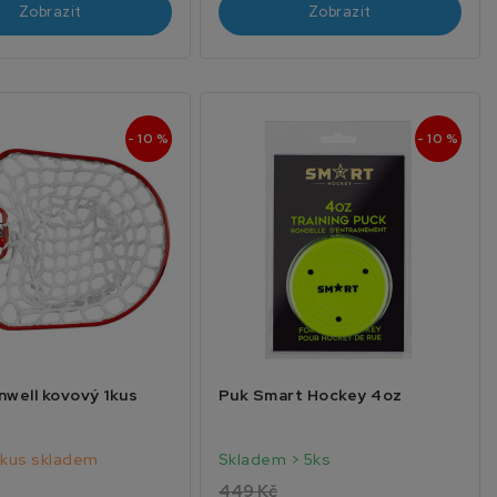
Zobrazit
Zobrazit
- 10 %
- 10 %
nwell kovový 1kus
Puk Smart Hockey 4oz
 kus skladem
Skladem > 5ks
449 Kč