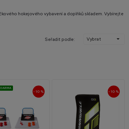
ačkového hokejového vybavení a doplňků skladem. Vybírejte

Vybrat
Seřadit podle:
ZDARMA
- 10 %
- 10 %