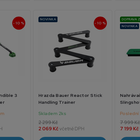
NOVINKA
DOPRAVA 
- 10 %
- 10 %
NOVINKA
ndible 3
Hrazda Bauer Reactor Stick
Nahráva
er
Handling Trainer
Slingsho
em
Skladem 2ks
Poslední
2 299 Kč
7 999 Kč
H
2 069 Kč
včetně DPH
7 199 Kč