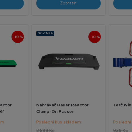
Zobrazit
NOVINKA
- 10 %
- 10 %
eactor
Nahrávač Bauer Reactor
Terč Win
36"
Clamp-On Passer
em
Poslední kus skladem
Poslední
2 899 Kč
939 Kč