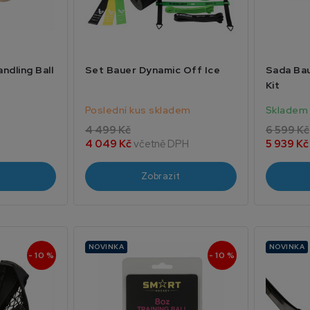
ndling Ball
Set Bauer Dynamic Off Ice
Sada Bau
Kit
Poslední kus skladem
Skladem
4 499 Kč
6 599 Kč
4 049 Kč
včetně DPH
5 939 K
Zobrazit
NOVINKA
NOVINKA
- 10 %
- 10 %