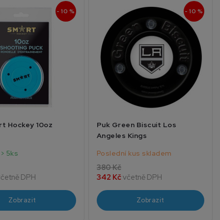
- 10 %
- 10 %
rt Hockey 10oz
Puk Green Biscuit Los
Angeles Kings
> 5ks
Poslední kus skladem
380 Kč
včetně DPH
342 Kč
včetně DPH
Zobrazit
Zobrazit