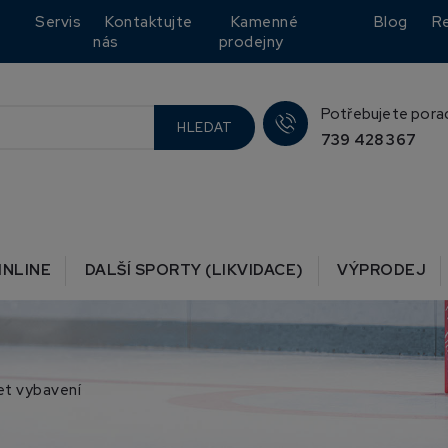
Servis
Kontaktujte
Kamenné
Blog
R
nás
prodejny
Potřebujete pora
HLEDAT
739 428 367
INLINE
DALŠÍ SPORTY (LIKVIDACE)
VÝPRODEJ
et vybavení