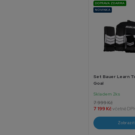
DOPRAVA ZDARMA
NOVINKA
Set Bauer Learn T
Goal
Skladem 2ks
7 999 Kč
7 199 Kč
včetně DP
Zobrazit