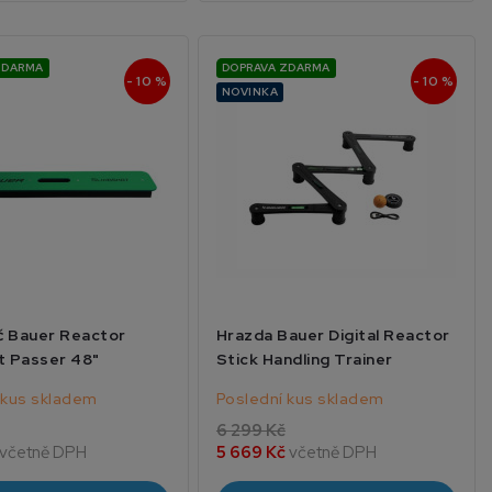
ZDARMA
DOPRAVA ZDARMA
- 10 %
- 10 %
NOVINKA
č Bauer Reactor
Hrazda Bauer Digital Reactor
t Passer 48"
Stick Handling Trainer
 kus skladem
Poslední kus skladem
6 299 Kč
včetně DPH
5 669 Kč
včetně DPH