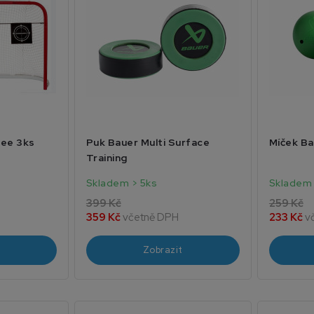
gee 3ks
Puk Bauer Multi Surface
Míček Ba
Training
Skladem > 5ks
Skladem 
399 Kč
259 Kč
359 Kč
včetně DPH
233 Kč
v
Zobrazit