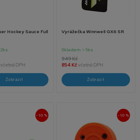
er Hockey Sauce Full
Vyrážečka Winnwell GX6 SR
 2ks
Skladem > 5ks
949 Kč
č
včetně DPH
854 Kč
včetně DPH
Zobrazit
Zobrazit
- 10 %
- 10 %