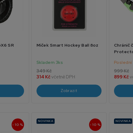
GX6 SR
Míček Smart Hockey Ball 8oz
Chránič 
Protecto
Skladem 3ks
Poslední
349 Kč
999 Kč
H
314 Kč
včetně DPH
899 Kč
v
Zobrazit
NOVINKA
NOVINKA
- 10 %
- 10 %