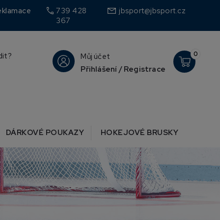
call
eklamace
739 428
jbsport@jbsport.cz
367
0
dit?
Můj účet
Přihlášení / Registrace
DÁRKOVÉ POUKAZY
HOKEJOVÉ BRUSKY