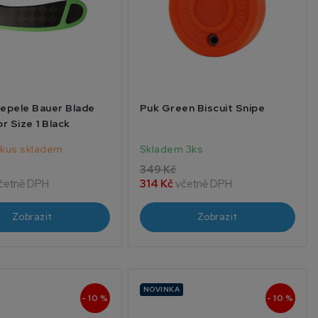
čepele Bauer Blade
Puk Green Biscuit Snipe
r Size 1 Black
 kus skladem
Skladem 3ks
349 Kč
četně DPH
314 Kč
včetně DPH
Zobrazit
Zobrazit
NOVINKA
- 10 %
- 10 %