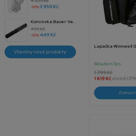
4 399 Kč
3 959 Kč
-10%
Koncovka Bauer Vapor 4 JR 40
499 Kč
449 Kč
-10%
Lapačka Winnwell 
Všechny nové produkty
Skladem 5ks
1 799 Kč
1 619 Kč
včetně DP
Zobrazit