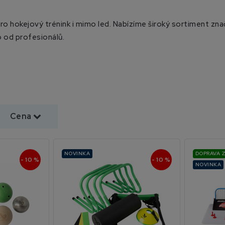
ro hokejový trénink i mimo led. Nabízíme široký sortiment zn
o od profesionálů.
Cena
NOVINKA
DOPRAVA 
- 10 %
- 10 %
NOVINKA