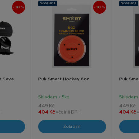
NOVINKA
NOVINKA
- 10 %
- 10 %
o Save
Puk Smart Hockey 6oz
Puk Sma
Skladem > 5ks
Skladem 
449 Kč
449 Kč
H
404 Kč
včetně DPH
404 Kč
Zobrazit