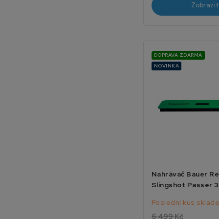
Zobrazit
DOPRAVA ZDARMA
NOVINKA
Nahrávač Bauer R
Slingshot Passer 
Poslední kus sklad
6 499 Kč