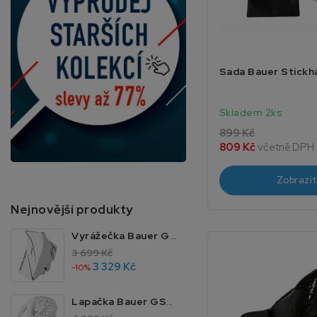
Sada Bauer Stickha
Skladem 2ks
899 Kč
809 Kč
včetně DPH
Zobrazit
Nejnovější produkty
Vyrážečka Bauer GSX JR MTO
3 699 Kč
3 329 Kč
-10%
Lapačka Bauer GSX JR MTO