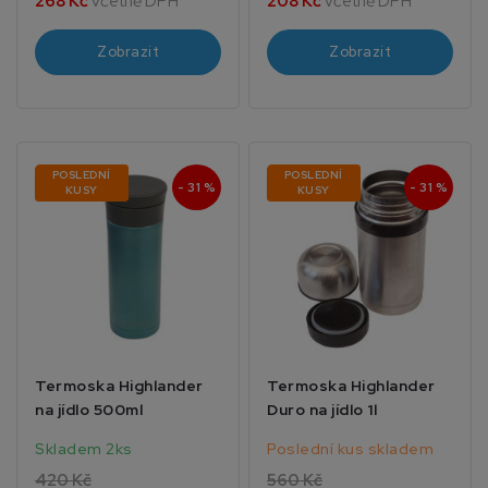
268 Kč
včetně DPH
208 Kč
včetně DPH
Zobrazit
Zobrazit
POSLEDNÍ
POSLEDNÍ
- 31 %
- 31 %
KUSY
KUSY
Termoska Highlander
Termoska Highlander
na jídlo 500ml
Duro na jídlo 1l
Skladem 2ks
Poslední kus skladem
420 Kč
560 Kč