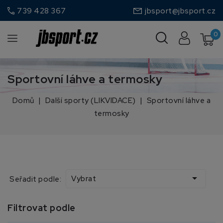
call
739 428 367
jbsport@jbsport.cz
0
Sportovní láhve a termosky
Domů
Další sporty (LIKVIDACE)
Sportovní láhve a
termosky

Vybrat
Seřadit podle:
Filtrovat podle