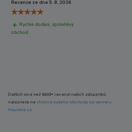
Recenze ze dne 5. 8. 2026
Recenze ze dne 3
add
add
Rychlé dodání, spolehlivý
Rychlé doručen
obchod.
Dalších více než
600+
recenzí našich zákazníků
naleznete na
stránce našeho obchodu na serveru
Heureka.cz
.