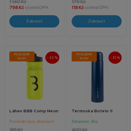
1 140 Kč
170 Kč
798 Kč
včetně DPH
118 Kč
včetně DPH
Zobrazit
Zobrazit
POSLEDNÍ
POSLEDNÍ
- 32 %
- 31 %
KUSY
KUSY
Láhev BBB Comp Neon
Termoska Botelo 1l
Poslední kus skladem
Skladem 3ks
189 Kč
400 Kč