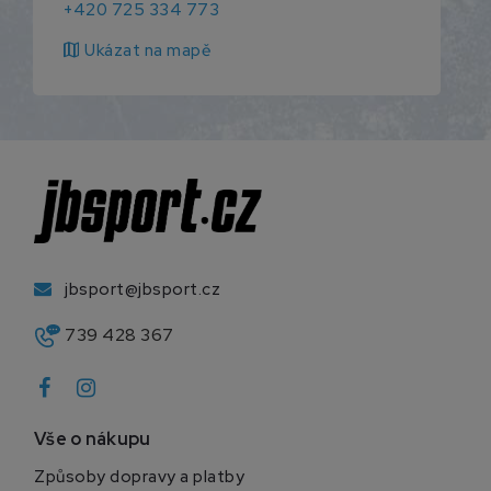
+420 725 334 773
map
Ukázat na mapě
jbsport@jbsport.cz
739 428 367
Vše o nákupu
Způsoby dopravy a platby