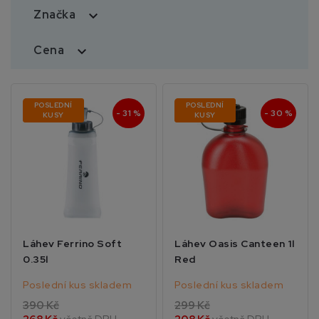
Značka

Cena

POSLEDNÍ
POSLEDNÍ
- 31 %
- 30 %
KUSY
KUSY
Láhev Ferrino Soft
Láhev Oasis Canteen 1l
0.35l
Red
Poslední kus skladem
Poslední kus skladem
390 Kč
299 Kč