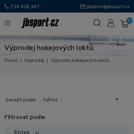
call
739 428 367
jbsport@jbsport.cz
0
Výprodej hokejových loktů
Domů
Výprodej
Výprodej hokejových loktů

Vybrat
Seřadit podle:
Filtrovat podle
Štítek
