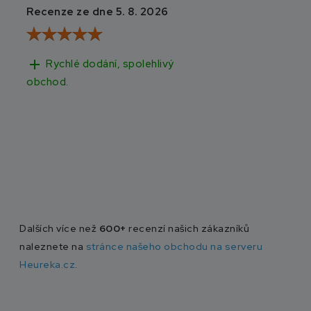
Recenze ze dne 5. 8. 2026
Recenze ze dne 3
add
add
Rychlé dodání, spolehlivý
Rychlé doručen
obchod.
Dalších více než
600+
recenzí našich zákazníků
naleznete na
stránce našeho obchodu na serveru
Heureka.cz
.