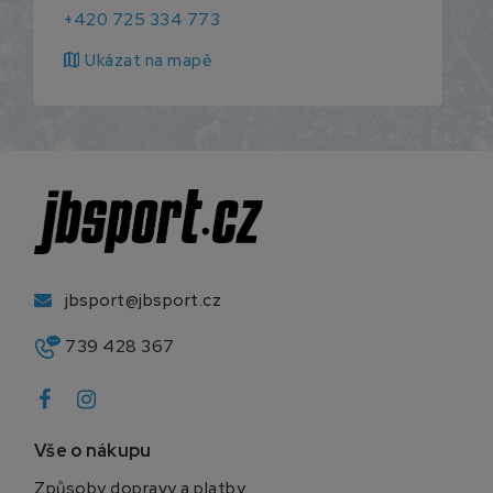
+420 725 334 773
map
Ukázat na mapě
jbsport@jbsport.cz
739 428 367
Vše o nákupu
Způsoby dopravy a platby