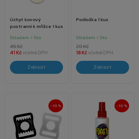
Úchyt kovový
Podložka 1 kus
postranní k mřížce 1 kus
Skladem > 5ks
Skladem > 5ks
45 Kč
20 Kč
41 Kč
včetně DPH
18 Kč
včetně DPH
Zobrazit
Zobrazit
- 10 %
- 10 %