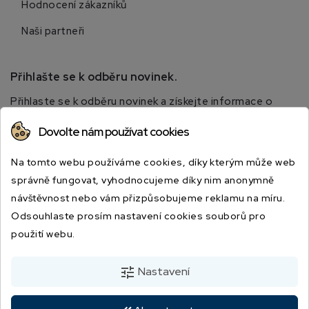
Hodnocení zákazníků
Naši partneři
Přihlašte se k odběru novinek.
Přihlaste se k odběru novinek a získejte informace o
speciálních slevách.
Dovolte nám používat cookies
Na tomto webu používáme cookies, díky kterým může web
správně fungovat, vyhodnocujeme díky nim anonymně
návštěvnost nebo vám přizpůsobujeme reklamu na míru.
Odsouhlaste prosím nastavení cookies souborů pro
použití webu.
Odesláním souhlasíte s podmínkami a zásadami ochrany osobních údajů.
tune
Nastavení