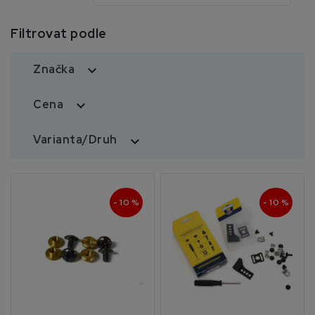
Filtrovat podle
Značka

Cena

Varianta/Druh

- 10 %
- 10 %