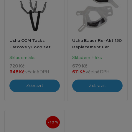
Ucha CCM Tacks
Ucha Bauer Re-Akt 150
Earcover/Loop set
Replacement Ear
Cover
Skladem 5ks
Skladem > 5ks
720 Kč
679 Kč
648 Kč
včetně DPH
611 Kč
včetně DPH
Zobrazit
Zobrazit
- 10 %