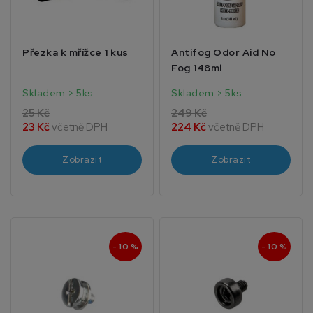
Přezka k mřížce 1 kus
Antifog Odor Aid No
Fog 148ml
Skladem > 5ks
Skladem > 5ks
25 Kč
249 Kč
23 Kč
včetně DPH
224 Kč
včetně DPH
Zobrazit
Zobrazit
- 10 %
- 10 %