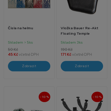
Čísla na helmu
Vložka Bauer Re-Akt
Floating Temple
Skladem > 5ks
Skladem 3ks
50 Kč
190 Kč
45 Kč
včetně DPH
171 Kč
včetně DPH
Zobrazit
Zobrazit
- 10 %
- 10 %