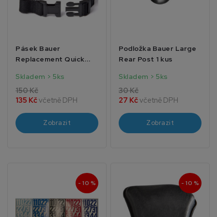
Pásek Bauer
Podložka Bauer Large
Replacement Quick
Rear Post 1 kus
Release Chin Strap
Skladem > 5ks
Skladem > 5ks
150 Kč
30 Kč
135 Kč
včetně DPH
27 Kč
včetně DPH
Zobrazit
Zobrazit
- 10 %
- 10 %