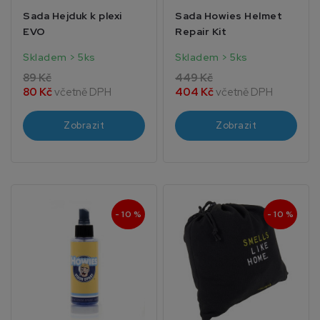
Sada Hejduk k plexi
Sada Howies Helmet
EVO
Repair Kit
Skladem > 5ks
Skladem > 5ks
89 Kč
449 Kč
80 Kč
včetně DPH
404 Kč
včetně DPH
Zobrazit
Zobrazit
- 10 %
- 10 %