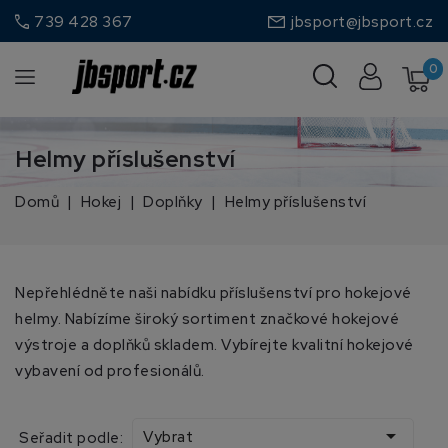
call
739 428 367
jbsport@jbsport.cz
0
Helmy příslušenství
Domů
Hokej
Doplňky
Helmy příslušenství
Nepřehlédněte naši nabídku příslušenství pro hokejové
helmy. Nabízíme široký sortiment značkové hokejové
výstroje a doplňků skladem. Vybírejte kvalitní hokejové
vybavení od profesionálů.

Vybrat
Seřadit podle: