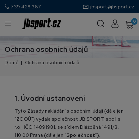
call
739 428 367
jbsport@jbsport.cz
0
Ochrana osobních údajů
Domů
Ochrana osobních údajů
1. Úvodní ustanovení
Tyto Zásady nakládání s osobními údaji (dále jen
"ZOOÚ") vydala společnost JB SPORT, spol. s
r.o., IČO 14891981, se sídlem Dlážděná 1491/3,
110 00 Praha (dále jen “
Společnost
”).