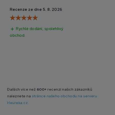
Recenze ze dne 5. 8. 2026
Recenze ze dne 3
Rychlé dodání, spolehlivý
Rychlé doručen
add
add
obchod.
Dalších více než
600+
recenzí našich zákazníků
naleznete na
stránce našeho obchodu na serveru
Heureka.cz
.