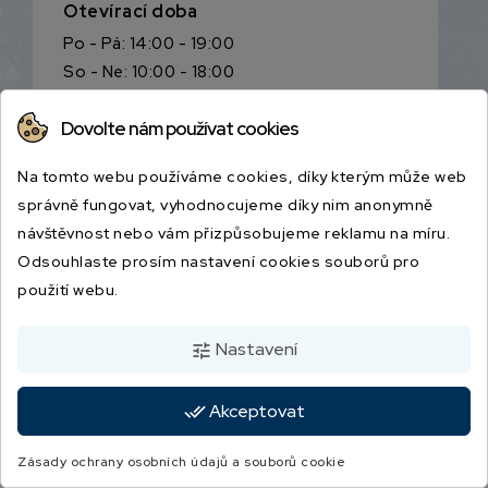
Otevírací doba
Po - Pá: 14:00 - 19:00
So - Ne: 10:00 - 18:00
Kontakt
Dovolte nám používat cookies
+420 725 334 773
Na tomto webu používáme cookies, díky kterým může web
map
Ukázat na mapě
správně fungovat, vyhodnocujeme díky nim anonymně
návštěvnost nebo vám přizpůsobujeme reklamu na míru.
Odsouhlaste prosím nastavení cookies souborů pro
použití webu.
Nastavení
tune
Akceptovat
done_all
jbsport@jbsport.cz
Zásady ochrany osobních údajů a souborů cookie
739 428 367