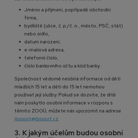
Jméno a příjmení, popřípadě obchodní
firma,
bydliště (ulice, č. p./č. o., město, PSČ, stát)
nebo sídlo,
datum narození,
e-mailová adresa,
telefonní číslo,
číslo bankovního účtu a kód banky.
Společnost vědomě nesbírá informace od dětí
mladších 15 let a děti do 15 let nemohou
používat její služby. Pokud se dozvíte, že dítě
nám poskytlo osobní informace v rozporu s
těmito ZOOÚ, můžete nás upozornit na adrese
jbsport@jbsport.cz
.
3. K jakým účelům budou osobní