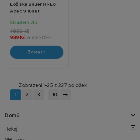
Ložiska Bauer Hi-Lo
Abec 9 16set
Skladem 3ks
1 099 Kč
989 Kč
včetně DPH
Zobrazit
Zobrazení 1-25 z 227 položek
…
1
2
3
10
Domů
Hokej
NHL zóna