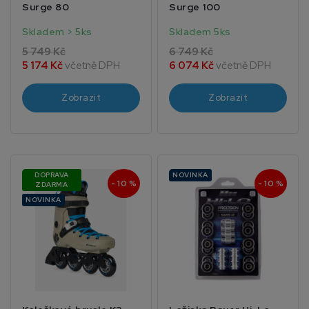
Surge 80
Surge 100
Skladem > 5ks
Skladem 5ks
5 749 Kč
6 749 Kč
5 174 Kč
včetně DPH
6 074 Kč
včetně DPH
Zobrazit
Zobrazit
DOPRAVA
NOVINKA
- 10 %
- 10 %
ZDARMA
NOVINKA