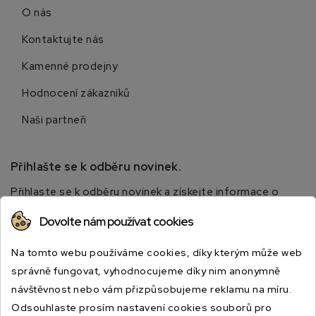
O nás
Kontaktujte nás
Kamenné prodejny
Hodnocení zákazníků
Naši partneři
Přihlašte se k odběru novinek.
Přihlaste se k odběru novinek a získejte informace o
speciálních slevách.
Dovolte nám používat cookies
Na tomto webu používáme cookies, díky kterým může web
správně fungovat, vyhodnocujeme díky nim anonymně
návštěvnost nebo vám přizpůsobujeme reklamu na míru.
Odsouhlaste prosím nastavení cookies souborů pro