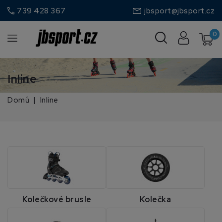
call
739 428 367
jbsport@jbsport.cz
0
Inline
Domů
Inline
Kolečkové brusle
Kolečka