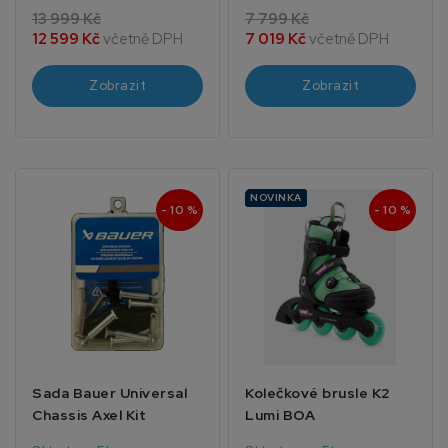
13 999 Kč
7 799 Kč
12 599 Kč
včetně DPH
7 019 Kč
včetně DPH
Zobrazit
Zobrazit
NOVINKA
- 10 %
- 10 %
Sada Bauer Universal
Kolečkové brusle K2
Chassis Axel Kit
Lumi BOA