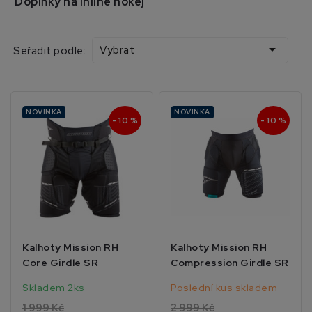
Doplňky na inline hokej

Vybrat
Seřadit podle:
NOVINKA
NOVINKA
- 10 %
- 10 %
Kalhoty Mission RH
Kalhoty Mission RH
Core Girdle SR
Compression Girdle SR
Skladem 2ks
Poslední kus skladem
1 999 Kč
2 999 Kč