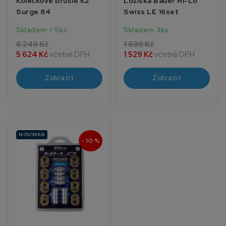
Kolečkové brusle K2
Ložiska Bauer Hi-Lo
Surge 84
Swiss LE 16set
Skladem > 5ks
Skladem 3ks
6 249 Kč
1 699 Kč
5 624 Kč
včetně DPH
1 529 Kč
včetně DPH
Zobrazit
Zobrazit
NOVINKA
- 10 %