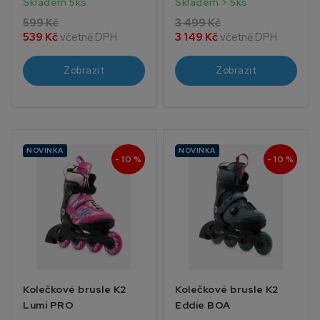
Skladem 5ks
Skladem > 5ks
599 Kč
3 499 Kč
539 Kč
včetně DPH
3 149 Kč
včetně DPH
Zobrazit
Zobrazit
NOVINKA
NOVINKA
- 10 %
- 10 %
Kolečkové brusle K2
Kolečkové brusle K2
Lumi PRO
Eddie BOA