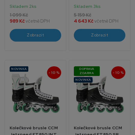
Skladem 2ks
Skladem 3ks
1 099 Kč
5 159 Kč
989 Kč
včetně DPH
4 643 Kč
včetně DPH
Zobrazit
Zobrazit
NOVINKA
DOPRAVA
- 10 %
- 10 %
ZDARMA
NOVINKA
Kolečkové brusle CCM
Kolečkové brusle CCM
Jetspeed FT850 INT
Jetspeed FT850 SR