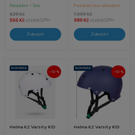
Skladem > 5ks
Poslední kus skladem
629 Kč
1 099 Kč
566 Kč
včetně DPH
989 Kč
včetně DPH
Zobrazit
Zobrazit
NOVINKA
NOVINKA
- 10 %
- 10 %
Helma K2 Varsity KID
Helma K2 Varsity KID