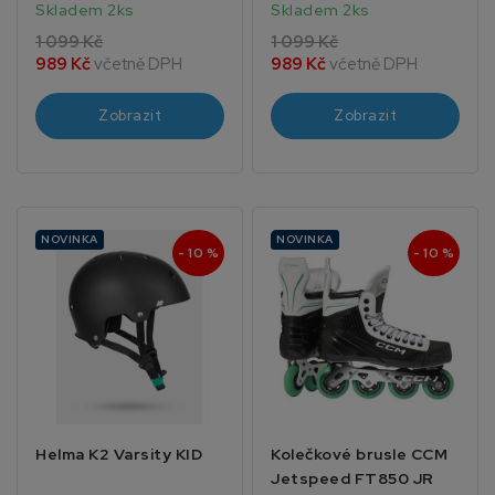
Skladem 2ks
Skladem 2ks
1 099 Kč
1 099 Kč
989 Kč
včetně DPH
989 Kč
včetně DPH
Zobrazit
Zobrazit
NOVINKA
NOVINKA
- 10 %
- 10 %
Helma K2 Varsity KID
Kolečkové brusle CCM
Jetspeed FT850 JR