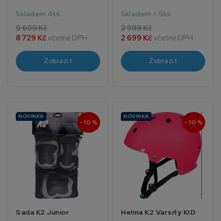
Skladem 4ks
Skladem > 5ks
9 699 Kč
2 999 Kč
8 729 Kč
včetně DPH
2 699 Kč
včetně DPH
Zobrazit
Zobrazit
NOVINKA
NOVINKA
- 10 %
- 10 %
Sada K2 Junior
Helma K2 Varsity KID