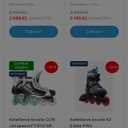
Skladem 5ks
Skladem > 5ks
2 999 Kč
3 499 Kč
2 699 Kč
včetně DPH
3 149 Kč
včetně DPH
Zobrazit
Zobrazit
DOPRAVA
NOVINKA
- 10 %
- 10 %
ZDARMA
NOVINKA
Kolečkové brusle CCM
Kolečkové brusle K2
Jetspeed FT870 SR
Eddie PRO