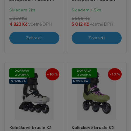
Skladem 2ks
Skladem > 5ks
5 359 Kč
5 569 Kč
4 823 Kč
včetně DPH
5 012 Kč
včetně DPH
Zobrazit
Zobrazit
DOPRAVA
DOPRAVA
- 10 %
- 10 %
ZDARMA
ZDARMA
NOVINKA
NOVINKA
Kolečkové brusle K2
Kolečkové brusle K2