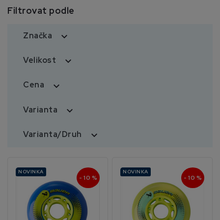
Filtrovat podle
Značka

Velikost

Cena

Varianta

Varianta/Druh

NOVINKA
NOVINKA
- 10 %
- 10 %