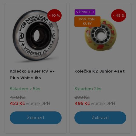
VÝPRODEJ
- 10 %
- 45 %
POSLEDNÍ
KUSY
Kolečko Bauer RV V-
Kolečka K2 Junior 4set
Plus White 1ks
Skladem > 5ks
Skladem 2ks
470 Kč
899 Kč
423 Kč
včetně DPH
495 Kč
včetně DPH
Zobrazit
Zobrazit