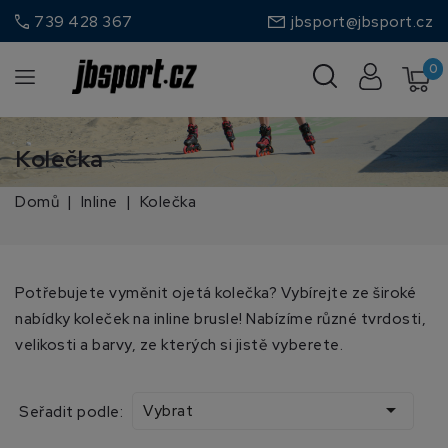
call
739 428 367
jbsport@jbsport.cz
0
Kolečka
Domů
Inline
Kolečka
Potřebujete vyměnit ojetá kolečka? Vybírejte ze široké
nabídky koleček na inline brusle! Nabízíme různé tvrdosti,
velikosti a barvy, ze kterých si jistě vyberete.

Vybrat
Seřadit podle: