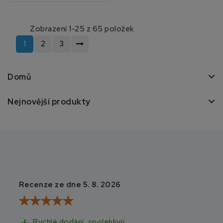
Zobrazení 1-25 z 65 položek
1
2
3
Domů
Nejnovější produkty
Recenze ze dne 5. 8. 2026
Recenze ze dne 3
add
add
Rychlé dodání, spolehlivý
Rychlé doručen