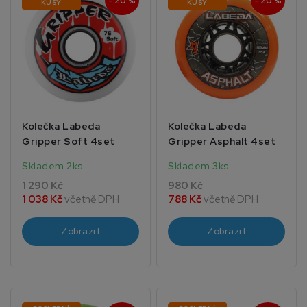
- 20 %
- 20 %
KUSY
KUSY
Kolečka Labeda
Kolečka Labeda
Gripper Soft 4set
Gripper Asphalt 4set
Skladem 2ks
Skladem 3ks
1 290 Kč
980 Kč
1 038 Kč
včetně DPH
788 Kč
včetně DPH
Zobrazit
Zobrazit