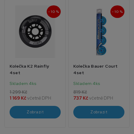
- 10 %
- 10 %
Kolečka K2 Rainfly
Kolečka Bauer Court
4set
4set
Skladem 4ks
Skladem 4ks
1 299 Kč
819 Kč
1 169 Kč
včetně DPH
737 Kč
včetně DPH
Zobrazit
Zobrazit