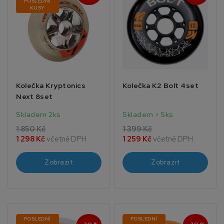
POSLEDNÍ
KUSY
Kolečka Kryptonics
Kolečka K2 Bolt 4set
Next 8set
Skladem 2ks
Skladem > 5ks
1 850 Kč
1 399 Kč
1 298 Kč
včetně DPH
1 259 Kč
včetně DPH
Zobrazit
Zobrazit
POSLEDNÍ
POSLEDNÍ