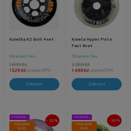
Kolečka K2 Bolt 4set
Koleča Hyper Pista
Fast 8set
Skladem 5ks
Skladem 3ks
1 699 Kč
2 250 Kč
1 529 Kč
včetně DPH
1 498 Kč
včetně DPH
Zobrazit
Zobrazit
VÝPRODEJ
VÝPRODEJ
- 33 %
- 30 %
POSLEDNÍ
POSLEDNÍ
KUSY
KUSY