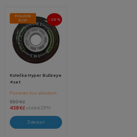
POSLEDNÍ
- 20 %
KUSY
Kolečka Hyper Bullzeye
4set
Poslední kus skladem
550 Kč
438 Kč
včetně DPH
Zobrazit