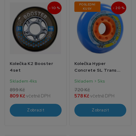
POSLEDNÍ
- 10 %
- 20 %
KUSY
Kolečka K2 Booster
Kolečka Hyper
4set
Concrete SL Trans
Blue 4set
Skladem 4ks
Skladem > 5ks
899 Kč
720 Kč
809 Kč
včetně DPH
578 Kč
včetně DPH
Zobrazit
Zobrazit