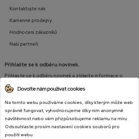
Kontaktujte nás
Kamenné prodejny
Hodnocení zákazníků
Naši partneři
Přihlašte se k odběru novinek.
Přihlaste se k odběru novinek a získejte informace o
speciálních slevách.
Dovolte nám používat cookies
Na tomto webu používáme cookies, díky kterým může web
správně fungovat, vyhodnocujeme díky nim anonymně
návštěvnost nebo vám přizpůsobujeme reklamu na míru.
Odsouhlaste prosím nastavení cookies souborů pro
použití webu.