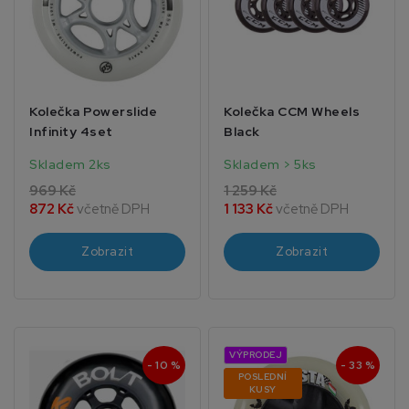
Kolečka Powerslide
Kolečka CCM Wheels
Infinity 4set
Black
Skladem 2ks
Skladem > 5ks
969 Kč
1 259 Kč
872 Kč
včetně DPH
1 133 Kč
včetně DPH
Zobrazit
Zobrazit
VÝPRODEJ
- 10 %
- 33 %
POSLEDNÍ
KUSY