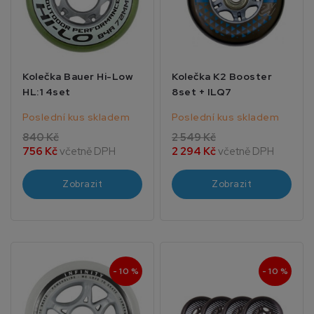
Kolečka Bauer Hi-Low
Kolečka K2 Booster
HL:1 4set
8set + ILQ7
Poslední kus skladem
Poslední kus skladem
840 Kč
2 549 Kč
756 Kč
včetně DPH
2 294 Kč
včetně DPH
Zobrazit
Zobrazit
- 10 %
- 10 %