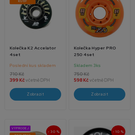
KUSY
Kolečka K2 Accelator
Kolečka Hyper PRO
4set
250 4set
Poslední kus skladem
Skladem 3ks
710 Kč
750 Kč
399 Kč
včetně DPH
598 Kč
včetně DPH
Zobrazit
Zobrazit
VÝPRODEJ
- 30 %
- 10 %