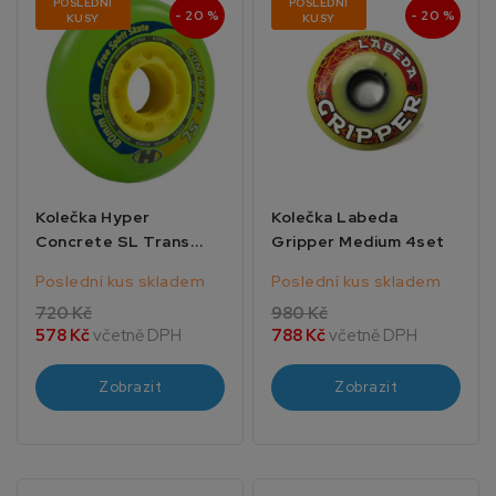
POSLEDNÍ
POSLEDNÍ
- 20 %
- 20 %
KUSY
KUSY
Kolečka Hyper
Kolečka Labeda
Concrete SL Trans
Gripper Medium 4set
Green 4set
Poslední kus skladem
Poslední kus skladem
720 Kč
980 Kč
578 Kč
včetně DPH
788 Kč
včetně DPH
Zobrazit
Zobrazit