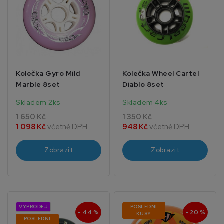
Kolečka Gyro Mild
Kolečka Wheel Cartel
Marble 8set
Diablo 8set
Skladem 2ks
Skladem 4ks
1 650 Kč
1 350 Kč
1 098 Kč
včetně DPH
948 Kč
včetně DPH
Zobrazit
Zobrazit
VÝPRODEJ
POSLEDNÍ
- 44 %
- 20 %
KUSY
POSLEDNÍ