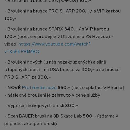
- Broušení na brusce USA (VAPOS)
100,-
- Broušení na brusce PRO SHARP
200,- / s VIP kartou
100,-
- Broušení na brusce SPARX
340,- / s VIP kartou
170,-
(pouze v prodejně v Dlážděné a ZS Hvězda) -
video:
https://www.youtube.com/watch?
v=XaFkIPRkMBQ
- Broušení nových (u nás nezakoupených) a silně
otupených bruslí - na USA brusce za 3
00,-
a na brusce
PRO SHARP za
300,-
-
NOVĚ
Profilování nožů
650,-
(nelze uplatnit VIP kartu)
- následné broušení je zahrnuto v ceně služby
- Vypékání hokejových bruslí
300,-
- Scan BAUER bruslí na 3D Skate Lab
500,-
(zdarma v
případě zakoupení bruslí)