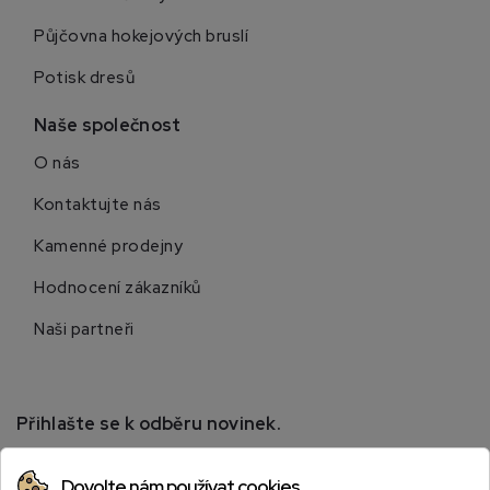
Půjčovna hokejových bruslí
Potisk dresů
Naše společnost
O nás
Kontaktujte nás
Kamenné prodejny
Hodnocení zákazníků
Naši partneři
Přihlašte se k odběru novinek.
Přihlaste se k odběru novinek a získejte informace o
Dovolte nám používat cookies