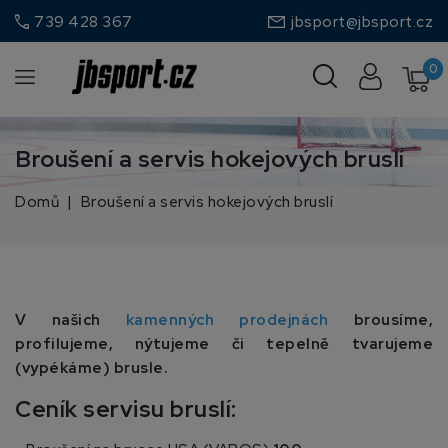
call
739 428 367
jbsport@jbsport.cz
0
Broušení a servis hokejových bruslí
Domů
Broušení a servis hokejových bruslí
V našich
kamenných prodejnách
brousíme,
profilujeme, nýtujeme či tepelně tvarujeme
(vypékáme) brusle.
Ceník servisu bruslí: