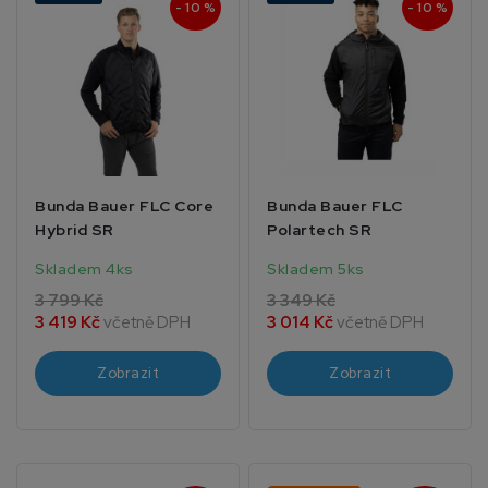
- 10 %
- 10 %
Bunda Bauer FLC Core
Bunda Bauer FLC
Hybrid SR
Polartech SR
Skladem 4ks
Skladem 5ks
3 799 Kč
3 349 Kč
3 419 Kč
včetně DPH
3 014 Kč
včetně DPH
Zobrazit
Zobrazit