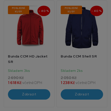
POSLEDNÍ
POSLEDNÍ
- 40 %
- 40 %
KUSY
KUSY
Bunda CCM HD Jacket
Bunda CCM Shell SR
SR
Skladem 3ks
Skladem 2ks
2 690 Kč
2 050 Kč
1 618 Kč
včetně DPH
1 238 Kč
včetně DPH
Zobrazit
Zobrazit