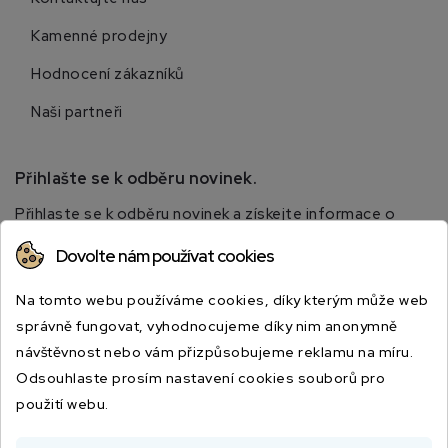
Kamenné prodejny
Hodnocení zákazníků
Naši partneři
Přihlašte se k odběru novinek.
Přihlaste se k odběru novinek a získejte informace o
speciálních slevách.
Dovolte nám používat cookies
Na tomto webu používáme cookies, díky kterým může web
správně fungovat, vyhodnocujeme díky nim anonymně
návštěvnost nebo vám přizpůsobujeme reklamu na míru.
Odsouhlaste prosím nastavení cookies souborů pro
použití webu.
Odesláním souhlasíte s podmínkami a zásadami ochrany osobních údajů.