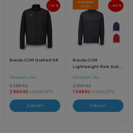
POSLEDNÍ
- 10 %
- 40 %
KUSY
Bunda CCM Quilted SR
Bunda CCM
Lightweight Rink Suit
SR
Skladem 2ks
Skladem 2ks
3 289 Kč
2 250 Kč
2 960 Kč
včetně DPH
1 348 Kč
včetně DPH
Zobrazit
Zobrazit