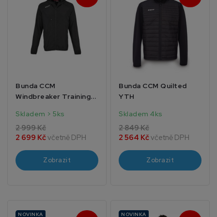
Bunda CCM
Bunda CCM Quilted
Windbreaker Training
YTH
SR
Skladem > 5ks
Skladem 4ks
2 999 Kč
2 849 Kč
2 699 Kč
včetně DPH
2 564 Kč
včetně DPH
Zobrazit
Zobrazit
NOVINKA
NOVINKA