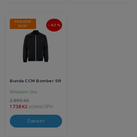
POSLEDNÍ
- 40 %
KUSY
Bunda CCM Bomber SR
Skladem 2ks
2 890 Kč
1 738 Kč
včetně DPH
Zobrazit