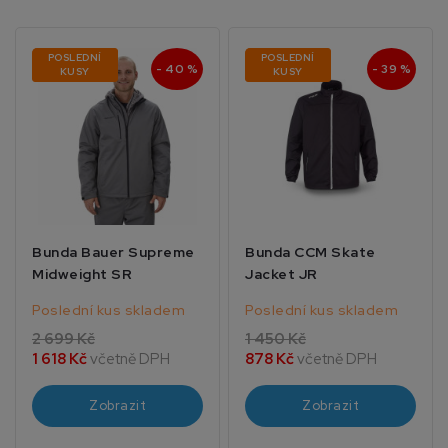
POSLEDNÍ
POSLEDNÍ
- 40 %
- 39 %
KUSY
KUSY
Bunda Bauer Supreme
Bunda CCM Skate
Midweight SR
Jacket JR
Poslední kus skladem
Poslední kus skladem
2 699 Kč
1 450 Kč
1 618 Kč
včetně DPH
878 Kč
včetně DPH
Zobrazit
Zobrazit