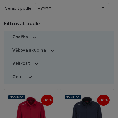

Vybrat
Seřadit podle:
Filtrovat podle
Značka

Věková skupina

Velikost

Cena

NOVINKA
NOVINKA
- 10 %
- 10 %