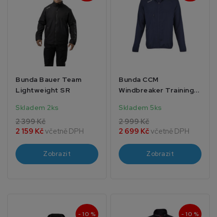
Bunda Bauer Team
Bunda CCM
Lightweight SR
Windbreaker Training
SR
Skladem 2ks
Skladem 5ks
2 399 Kč
2 999 Kč
2 159 Kč
včetně DPH
2 699 Kč
včetně DPH
Zobrazit
Zobrazit
- 10 %
- 10 %