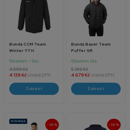
Bunda CCM Team
Bunda Bauer Team
Winter YTH
Puffer SR
Skladem > 5ks
Skladem 2ks
4 599 Kč
5 199 Kč
4 139 Kč
včetně DPH
4 679 Kč
včetně DPH
Zobrazit
Zobrazit
NOVINKA
- 10 %
- 10 %