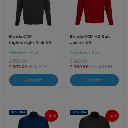
Bunda CCM
Bunda CCM HD Suit
Lightweight Rink SR
Jacket SR
Skladem > 5ks
Skladem > 5ks
2 559 Kč
3 289 Kč
2 303 Kč
včetně DPH
2 960 Kč
včetně DPH
Zobrazit
Zobrazit
NOVINKA
NOVINKA
- 10 %
- 10 %