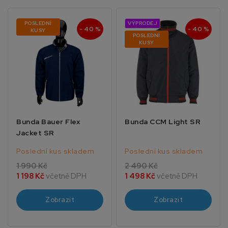
POSLEDNÍ
VÝPRODEJ
- 40 %
- 40 %
KUSY
POSLEDNÍ
KUSY
Bunda Bauer Flex
Bunda CCM Light SR
Jacket SR
Poslední kus skladem
Poslední kus skladem
1 990 Kč
2 490 Kč
1 198 Kč
včetně DPH
1 498 Kč
včetně DPH
Zobrazit
Zobrazit