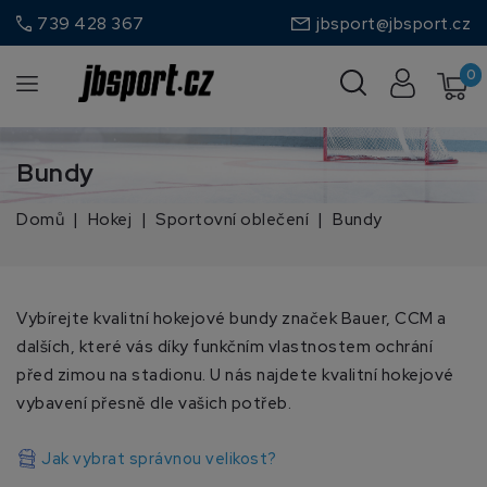
call
739 428 367
jbsport@jbsport.cz
0
Bundy
Domů
Hokej
Sportovní oblečení
Bundy
Vybírejte kvalitní hokejové bundy značek Bauer, CCM a
dalších, které vás díky funkčním vlastnostem ochrání
před zimou na stadionu. U nás najdete kvalitní hokejové
vybavení přesně dle vašich potřeb.
Jak vybrat správnou velikost?