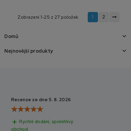
1
2
Zobrazení 1-25 z 27 položek
Domů
Nejnovější produkty
Recenze ze dne 5. 8. 2026
Recenze ze dne 3
add
add
Rychlé dodání, spolehlivý
Rychlé doručen
obchod.