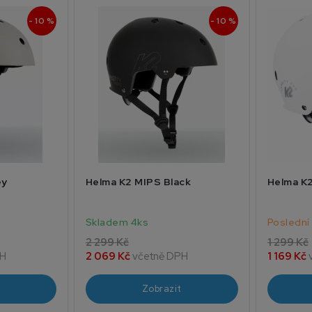
- 10 %
- 10 %
ey
Helma K2 MIPS Black
Helma K2
Skladem 4ks
Poslední
2 299 Kč
1 299 Kč
PH
2 069 Kč
včetně DPH
1 169 Kč
Zobrazit