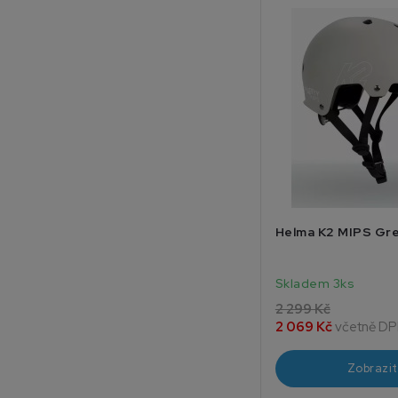
Helma K2 MIPS Gr
Skladem 3ks
2 299 Kč
2 069 Kč
včetně D
Zobrazit