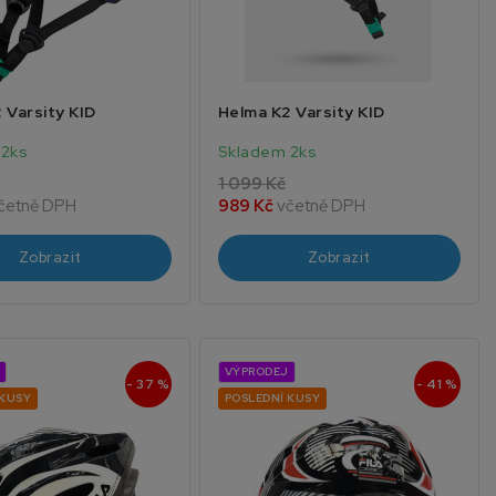
 Varsity KID
Helma K2 Varsity KID
 2ks
Skladem 2ks
1 099 Kč
četně DPH
989 Kč
včetně DPH
Zobrazit
Zobrazit
VÝPRODEJ
- 37 %
- 41 %
 KUSY
POSLEDNÍ KUSY