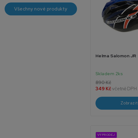
Všechny nové produkty
Helma Salomon JR
Skladem 2ks
890 Kč
349 Kč
včetně DPH
Zobrazit
VÝPRODEJ