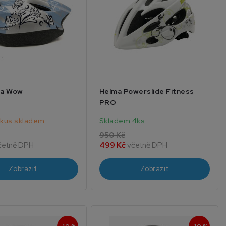
la Wow
Helma Powerslide Fitness
PRO
 kus skladem
Skladem 4ks
950 Kč
četně DPH
499 Kč
včetně DPH
Zobrazit
Zobrazit