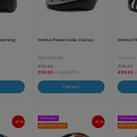
Burning
Helma Powerslide Classic
Helma Fi
Skladem 5ks
Poslední
430 Kč
795 Kč
299 Kč
včetně DPH
499 Kč
v
Zobrazit
VÝPRODEJ
VÝPRODEJ
- 61 %
- 41 %
POSLEDNÍ KUSY
POSLEDNÍ