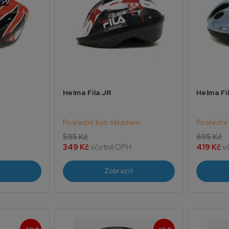
Helma Fila JR
Helma Fi
Poslední kus skladem
Poslední
595 Kč
695 Kč
349 Kč
včetně DPH
419 Kč
v
Zobrazit