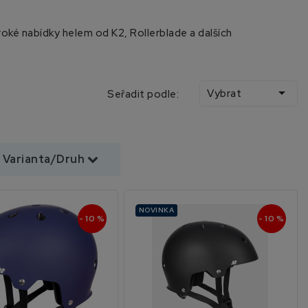
iroké nabídky helem od K2, Rollerblade a dalších

Vybrat
Seřadit podle:
Varianta/Druh
NOVINKA
- 10 %
- 10 %