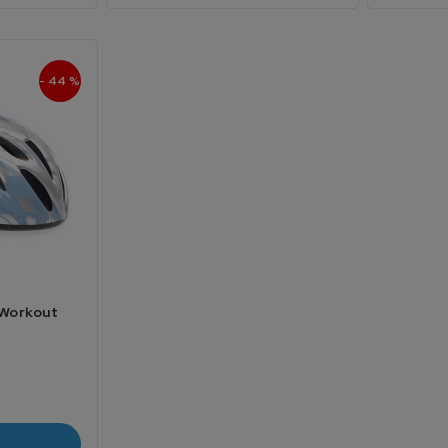
- 44 %
 Workout