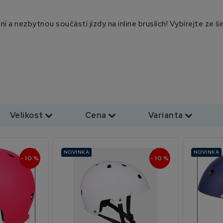
í a nezbytnou součástí jízdy na inline bruslích! Vybírejte ze š
.
Velikost
Cena
Varianta
NOVINKA
NOVINKA
- 10 %
- 10 %