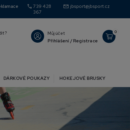
call
eklamace
739 428
jbsport@jbsport.cz
367
0
dit?
Můj účet
Přihlášení / Registrace
DÁRKOVÉ POUKAZY
HOKEJOVÉ BRUSKY