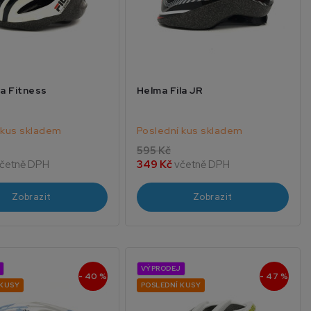
la Fitness
Helma Fila JR
 kus skladem
Poslední kus skladem
595 Kč
četně DPH
349 Kč
včetně DPH
Zobrazit
Zobrazit
VÝPRODEJ
- 40 %
- 47 %
 KUSY
POSLEDNÍ KUSY