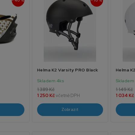
- 40 %
- 10 %
Helma K2 Varsity PRO Black
Helma K2
Skladem 4ks
Skladem
1 389 Kč
1 149 Kč
1 250 Kč
včetně DPH
1 034 Kč
Zobrazit