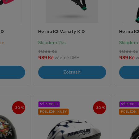
ID
Helma K2 Varsity KID
Helma K2
em
Skladem 2ks
Skladem
1 099 Kč
1 099 Kč
989 Kč
včetně DPH
989 Kč
v
Zobrazit
VÝPRODEJ
VÝPRODEJ
- 30 %
- 30 %
POSLEDNÍ KUSY
POSLEDNÍ