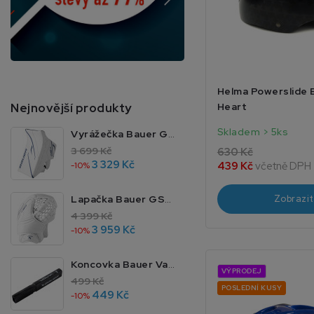
Helma Powerslide 
Heart
Nejnovější produkty
Skladem > 5ks
Vyrážečka Bauer GSX JR MTO
3 699 Kč
630 Kč
3 329 Kč
439 Kč
včetně DPH
-10%
Zobrazit
Lapačka Bauer GSX JR MTO
4 399 Kč
3 959 Kč
-10%
Koncovka Bauer Vapor 4 JR 40
VÝPRODEJ
499 Kč
POSLEDNÍ KUSY
449 Kč
-10%