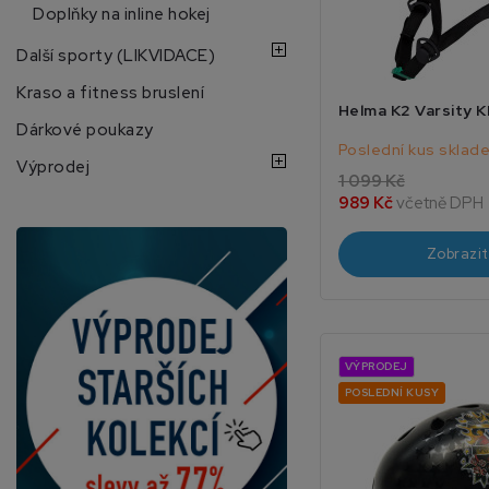
Doplňky na inline hokej
Další sporty (LIKVIDACE)
Kraso a fitness bruslení
Helma K2 Varsity K
Dárkové poukazy
Poslední kus sklad
Výprodej
1 099 Kč
989 Kč
včetně DPH
Zobrazit
VÝPRODEJ
POSLEDNÍ KUSY