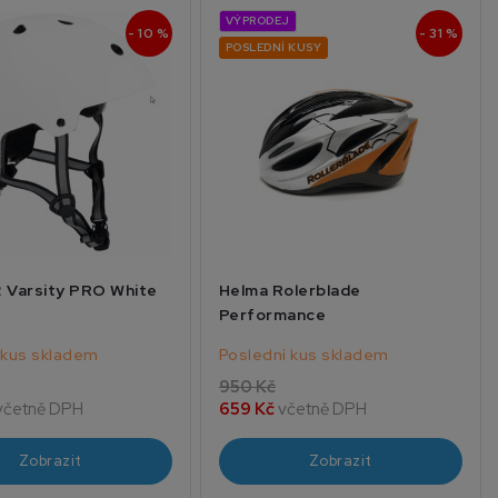
VÝPRODEJ
- 10 %
- 31 %
POSLEDNÍ KUSY
 Varsity PRO White
Helma Rolerblade
Performance
 kus skladem
Poslední kus skladem
950 Kč
včetně DPH
659 Kč
včetně DPH
Zobrazit
Zobrazit