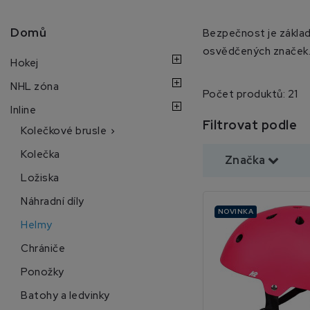
Domů
Bezpečnost je základn
osvědčených značek
Hokej
NHL zóna
Počet produktů: 21
Inline
Filtrovat podle
Kolečkové brusle

Kolečka
Značka
Ložiska
Náhradní díly
NOVINKA
Helmy
Chrániče
Ponožky
Batohy a ledvinky