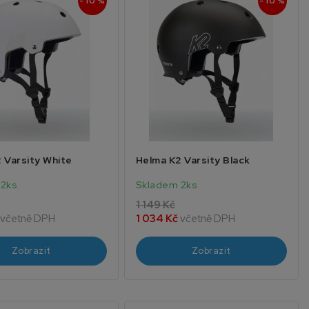
- 10 %
- 10 %
 Varsity White
Helma K2 Varsity Black
 2ks
Skladem 2ks
1 149 Kč
včetně DPH
1 034 Kč
včetně DPH
Zobrazit
Zobrazit