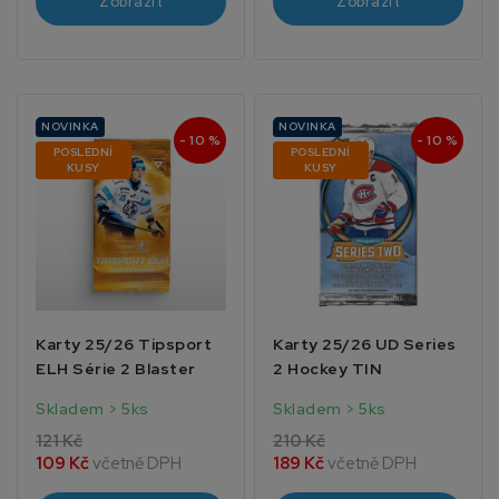
Zobrazit
Zobrazit
NOVINKA
NOVINKA
- 10 %
- 10 %
POSLEDNÍ
POSLEDNÍ
KUSY
KUSY
Karty 25/26 Tipsport
Karty 25/26 UD Series
ELH Série 2 Blaster
2 Hockey TIN
Skladem > 5ks
Skladem > 5ks
121 Kč
210 Kč
109 Kč
včetně DPH
189 Kč
včetně DPH