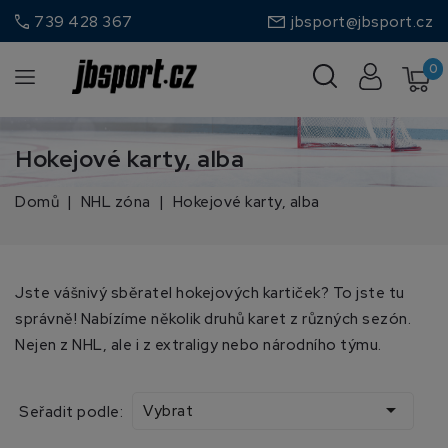
call
739 428 367
jbsport@jbsport.cz
0
Hokejové karty, alba
Domů
NHL zóna
Hokejové karty, alba
Jste vášnivý sběratel hokejových kartiček? To jste tu
správně! Nabízíme několik druhů karet z různých sezón.
Nejen z NHL, ale i z extraligy nebo národního týmu.

Vybrat
Seřadit podle: