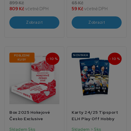
899 Kč
65 Kč
809 Kč
včetně DPH
59 Kč
včetně DPH
Zobrazit
Zobrazit
NOVINKA
POSLEDNÍ
- 10 %
- 10 %
KUSY
Box 2025 Hokejové
Karty 24/25 Tipsport
Česko Exclusive
ELH Play Off Hobby
Skladem 5ks
Skladem > 5ks