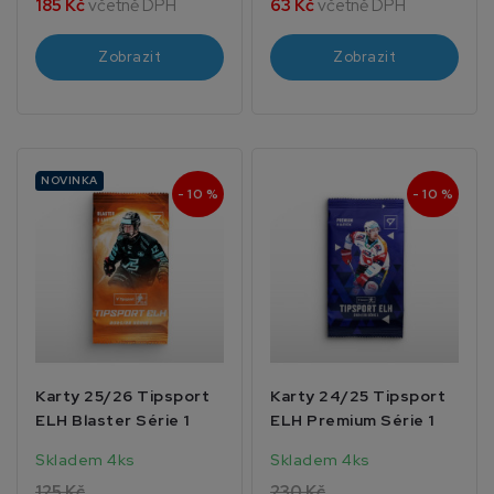
185 Kč
včetně DPH
63 Kč
včetně DPH
Zobrazit
Zobrazit
NOVINKA
- 10 %
- 10 %
Karty 25/26 Tipsport
Karty 24/25 Tipsport
ELH Blaster Série 1
ELH Premium Série 1
Skladem 4ks
Skladem 4ks
125 Kč
230 Kč