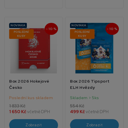
NOVINKA
NOVINKA
- 10 %
- 10 %
POSLEDNÍ
POSLEDNÍ
KUSY
KUSY
Box 2026 Hokejové
Box 2026 Tipsport
Česko
ELH Hvězdy
Poslední kus skladem
Skladem > 5ks
1 833 Kč
554 Kč
1 650 Kč
včetně DPH
499 Kč
včetně DPH
Zobrazit
Zobrazit