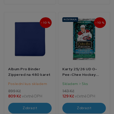
NOVINKA
- 10 %
- 10 %
Album Pro Binder
Karty 25/26 UD O-
Zippered na 480 karet
Pee-Chee Hockey
Blaster
Poslední kus skladem
Skladem > 5ks
899 Kč
143 Kč
809 Kč
včetně DPH
129 Kč
včetně DPH
Zobrazit
Zobrazit