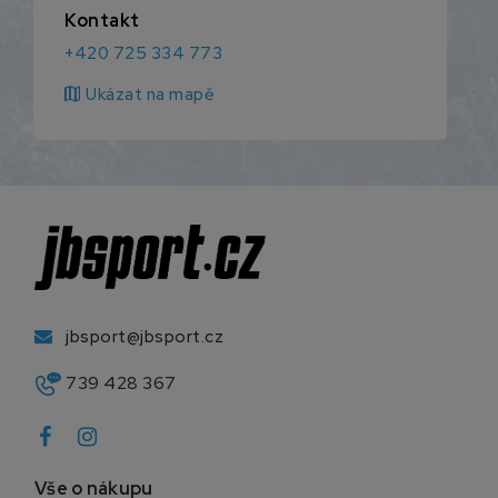
Kontakt
+420 725 334 773
map
Ukázat na mapě
jbsport@jbsport.cz
739 428 367
Vše o nákupu