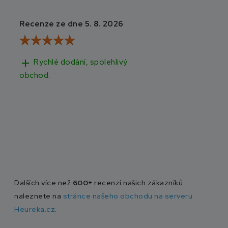
Recenze ze dne 5. 8. 2026
Recenze ze dne 3
add
add
Rychlé dodání, spolehlivý
Rychlé doručen
obchod.
Dalších více než
600+
recenzí našich zákazníků
naleznete na
stránce našeho obchodu na serveru
Heureka.cz
.