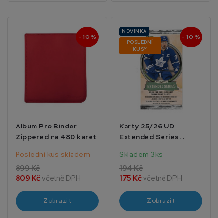
NOVINKA
- 10 %
- 10 %
POSLEDNÍ
KUSY
Album Pro Binder
Karty 25/26 UD
Zippered na 480 karet
Extended Series
Hockey Blaster
Poslední kus skladem
Skladem 3ks
899 Kč
194 Kč
809 Kč
včetně DPH
175 Kč
včetně DPH
Zobrazit
Zobrazit