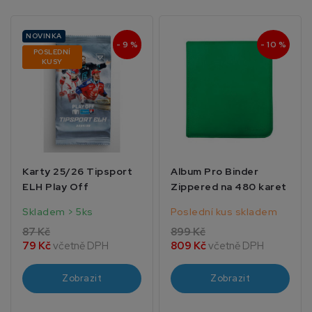
NOVINKA
- 9 %
- 10 %
POSLEDNÍ
KUSY
Karty 25/26 Tipsport
Album Pro Binder
ELH Play Off
Zippered na 480 karet
Skladem > 5ks
Poslední kus skladem
87 Kč
899 Kč
79 Kč
včetně DPH
809 Kč
včetně DPH
Zobrazit
Zobrazit