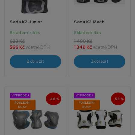
Sada K2 Junior
Sada K2 Mach
Skladem > 5ks
Skladem 4ks
629 Kč
1 499 Kč
566 Kč
včetně DPH
1 349 Kč
včetně DPH
Zobrazit
Zobrazit
VÝPRODEJ
VÝPRODEJ
- 48 %
- 53 %
POSLEDNÍ
POSLEDNÍ
KUSY
KUSY