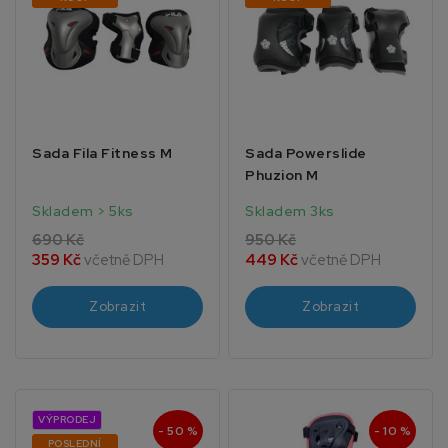
Sada Fila Fitness M
Sada Powerslide
Phuzion M
Skladem > 5ks
Skladem 3ks
690 Kč
950 Kč
359 Kč
včetně DPH
449 Kč
včetně DPH
Zobrazit
Zobrazit
VÝPRODEJ
- 50 %
- 10 %
POSLEDNÍ