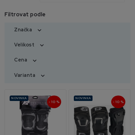
Filtrovat podle
Značka

Velikost

Cena

Varianta

NOVINKA
NOVINKA
- 10 %
- 10 %