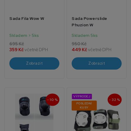
Sada Fila Wow W
Sada Powerslide
Phuzion W
Skladem > 5ks
Skladem 5ks
695 Kč
950 Kč
359 Kč
včetně DPH
449 Kč
včetně DPH
Zobrazit
Zobrazit
VÝPRODEJ
- 10 %
- 32 %
POSLEDNÍ
KUSY