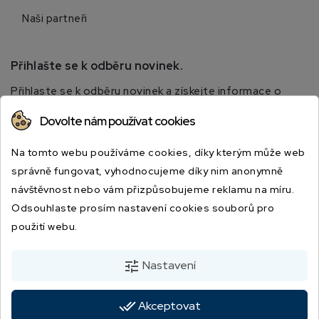
Naši partneři
Přihlašte se k odběru novinek.
Přihlaste se k odběru novinek a získejte informace o
speciálních slevách.
Dovolte nám používat cookies
Na tomto webu používáme cookies, díky kterým může web
správně fungovat, vyhodnocujeme díky nim anonymně
návštěvnost nebo vám přizpůsobujeme reklamu na míru.
Odsouhlaste prosím nastavení cookies souborů pro
použití webu.
Odesláním souhlasíte s podmínkami a zásadami ochrany osobních údajů.
tune
Nastavení
done_all
Akceptovat
© 2026 - JBSPORT.CZ | Vytvořila digitální agentura