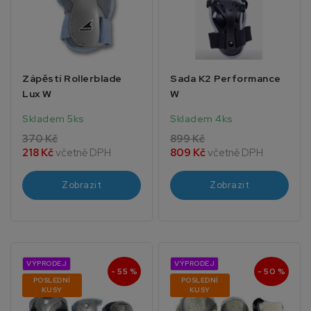
Zápěstí Rollerblade
Sada K2 Performance
Lux W
W
Skladem 5ks
Skladem 4ks
370 Kč
899 Kč
218 Kč
včetně DPH
809 Kč
včetně DPH
Zobrazit
Zobrazit
VÝPRODEJ
VÝPRODEJ
- 55 %
- 50 %
POSLEDNÍ
POSLEDNÍ
KUSY
KUSY