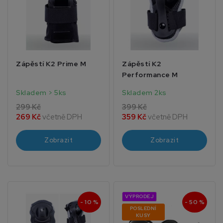
Zápěstí K2 Prime M
Zápěstí K2
Performance M
Skladem > 5ks
Skladem 2ks
299 Kč
399 Kč
269 Kč
včetně DPH
359 Kč
včetně DPH
Zobrazit
Zobrazit
VÝPRODEJ
- 10 %
- 50 %
POSLEDNÍ
KUSY