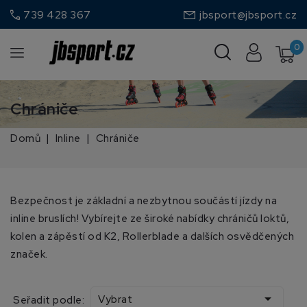
call
739 428 367
jbsport@jbsport.cz
0
Chrániče
Domů
Inline
Chrániče
Bezpečnost je základní a nezbytnou součástí jízdy na
inline bruslích! Vybírejte ze široké nabídky chráničů loktů,
kolen a zápěstí od K2, Rollerblade a dalších osvědčených
značek.

Vybrat
Seřadit podle: