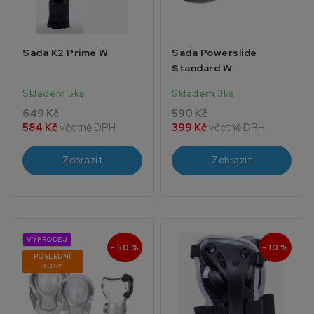
Sada K2 Prime W
Sada Powerslide
Standard W
Skladem 5ks
Skladem 3ks
649 Kč
590 Kč
584 Kč
včetně DPH
399 Kč
včetně DPH
Zobrazit
Zobrazit
VÝPRODEJ
- 50 %
- 10 %
POSLEDNÍ
KUSY