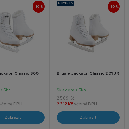
NOVINKA
- 10 %
- 10 %
ackson Classic 380
Brusle Jackson Classic 201 JR
R
> 5ks
Skladem > 5ks
2 569 Kč
včetně DPH
2 312 Kč
včetně DPH
Zobrazit
Zobrazit