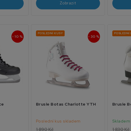
Zobrazit
POSLEDNÍ KUSY
POSLEDNÍ
- 10 %
- 30 %
ce
Brusle Botas Charlotte YTH
Brusle B
Poslední kus skladem
Skladem
1 890 Kč
1 830 Kč