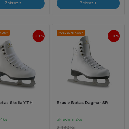
Zobrazit
Zobrazit
 KUSY
POSLEDNÍ KUSY
- 30 %
- 30 %
otas Stella YTH
Brusle Botas Dagmar SR
 4ks
Skladem 2ks
2 490 Kč