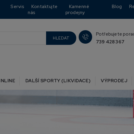
Servis
Kontaktujte
Kamenné
Blog
R
nás
prodejny
Potřebujete pora
HLEDAT
739 428 367
INLINE
DALŠÍ SPORTY (LIKVIDACE)
VÝPRODEJ