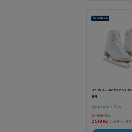
NOVINKA
Brusle Jackson Cl
SR
Skladem > 5ks
2 799 Kč
2 519 Kč
včetně DP