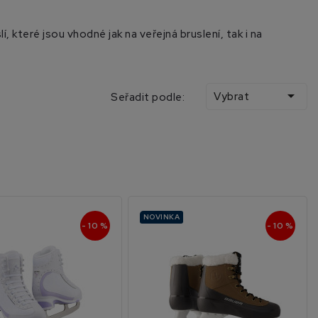
, které jsou vhodné jak na veřejná bruslení, tak i na

Vybrat
Seřadit podle:
NOVINKA
- 10 %
- 10 %