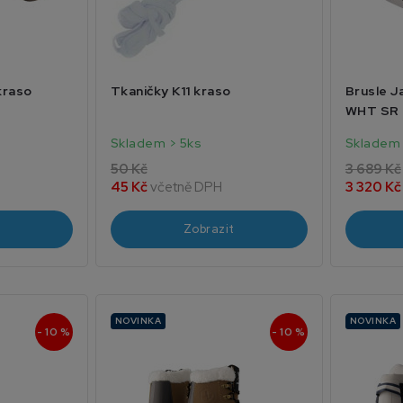
kraso
Tkaničky K11 kraso
Brusle 
WHT SR
Skladem > 5ks
Skladem 
50 Kč
3 689 Kč
45 Kč
včetně DPH
3 320 K
Zobrazit
NOVINKA
NOVINKA
- 10 %
- 10 %