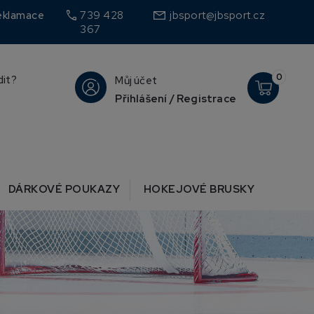
call
eklamace
739 428
jbsport@jbsport.cz
367
0
dit?
Můj účet
Přihlášení / Registrace
DÁRKOVÉ POUKAZY
HOKEJOVÉ BRUSKY