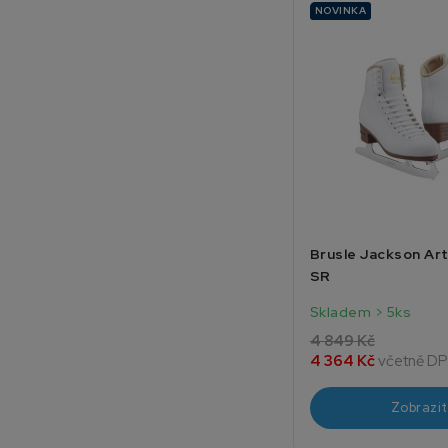
NOVINKA
Brusle Jackson Art
SR
Skladem > 5ks
4 849 Kč
4 364 Kč
včetně D
Zobrazit