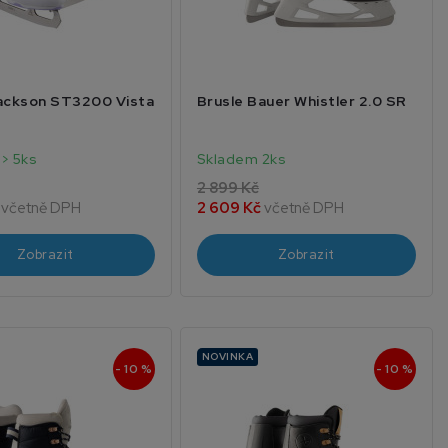
Jackson ST3200 Vista
Brusle Bauer Whistler 2.0 SR
> 5ks
Skladem 2ks
2 899 Kč
č
včetně DPH
2 609 Kč
včetně DPH
Zobrazit
Zobrazit
NOVINKA
- 10 %
- 10 %