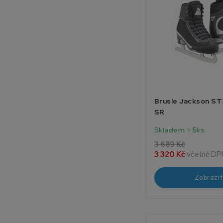
Brusle Jackson ST
SR
Skladem > 5ks
3 689 Kč
3 320 Kč
včetně DP
Zobrazit