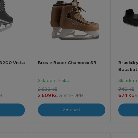
3200 Vista
Brusle Bauer Chamonix SR
Brusličk
Bobskat
Skladem > 5ks
Skladem
2 899 Kč
749 Kč
H
2 609 Kč
včetně DPH
674 Kč
v
Zobrazit