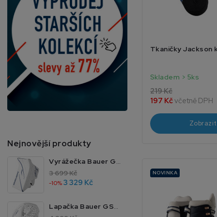
Tkaničky Jackson 
Skladem > 5ks
219 Kč
197 Kč
včetně DPH
Zobrazit
Nejnovější produkty
Vyrážečka Bauer GSX JR MTO
3 699 Kč
NOVINKA
3 329 Kč
-10%
Lapačka Bauer GSX JR MTO