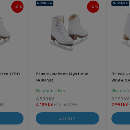
NOVINKA
NOVINKA
- 10 %
- 10 %
iste 1790
Brusle Jackson Mystique
Brusle J
1490 SR
White S
Skladem > 5ks
Skladem 
4 599 Kč
3 279 Kč
PH
4 139 Kč
včetně DPH
2 951 Kč
Zobrazit