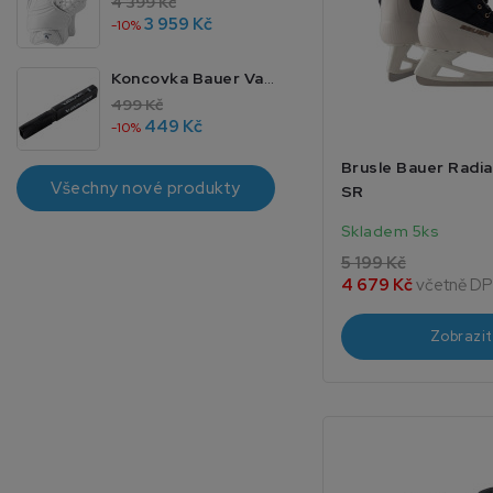
4 399 Kč
3 959 Kč
-10%
Koncovka Bauer Vapor 4 JR 40
499 Kč
449 Kč
-10%
Brusle Bauer Radi
Všechny nové produkty
SR
Skladem 5ks
5 199 Kč
4 679 Kč
včetně D
Zobrazit