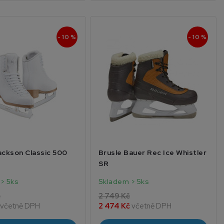
- 10 %
- 10 %
ackson Classic 500
Brusle Bauer Rec Ice Whistler
SR
> 5ks
Skladem > 5ks
č
2 749 Kč
včetně DPH
2 474 Kč
včetně DPH