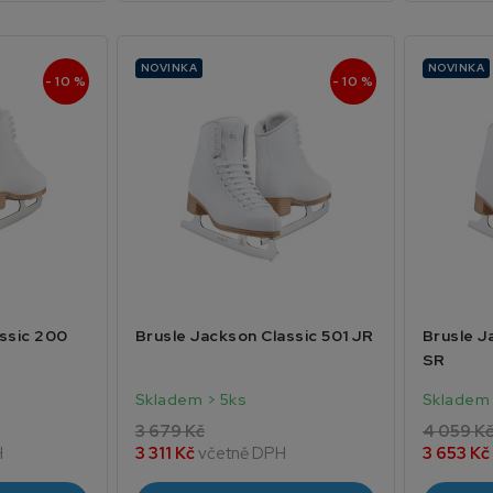
NOVINKA
NOVINKA
- 10 %
- 10 %
assic 200
Brusle Jackson Classic 501 JR
Brusle J
SR
Skladem > 5ks
Skladem 
3 679 Kč
4 059 K
H
3 311 Kč
včetně DPH
3 653 Kč