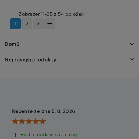
Zobrazení 1-25 z 54 položek
1
2
3
Domů
Nejnovější produkty
Recenze ze dne 5. 8. 2026
Recenze ze dne 3
add
add
Rychlé dodání, spolehlivý
Rychlé doručen