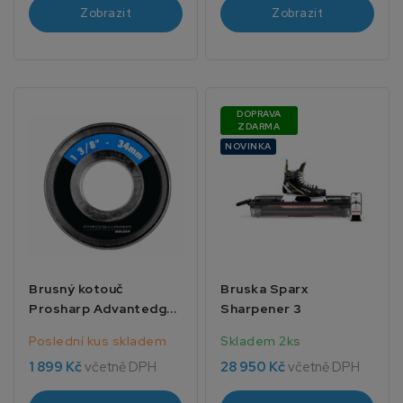
Zobrazit
Zobrazit
DOPRAVA
ZDARMA
NOVINKA
Brusný kotouč
Bruska Sparx
Prosharp Advantedge
Sharpener 3
1 3/8 24mm
Poslední kus skladem
Skladem 2ks
1 899 Kč
včetně DPH
28 950 Kč
včetně DPH