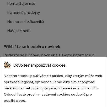
Kontaktujte nás
Kamenné prodejny
Hodnocení zákazníků
Naši partneři
Přihlašte se k odběru novinek.
Přihlaste se k odběru novinek a získejte informace o
speciálních slevách.
Dovolte nám používat cookies
Na tomto webu používáme cookies, díky kterým může web
správně fungovat, vyhodnocujeme díky nim anonymně
návštěvnost nebo vám přizpůsobujeme reklamu na míru.
Odsouhlaste prosím nastavení cookies souborů pro
použití webu.