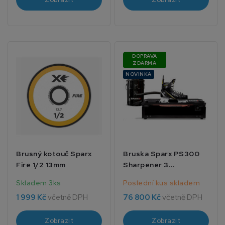
DOPRAVA
ZDARMA
NOVINKA
Brusný kotouč Sparx
Bruska Sparx PS300
Fire 1/2 13mm
Sharpener 3
Commercial
Skladem 3ks
Poslední kus skladem
1 999 Kč
včetně DPH
76 800 Kč
včetně DPH
Zobrazit
Zobrazit