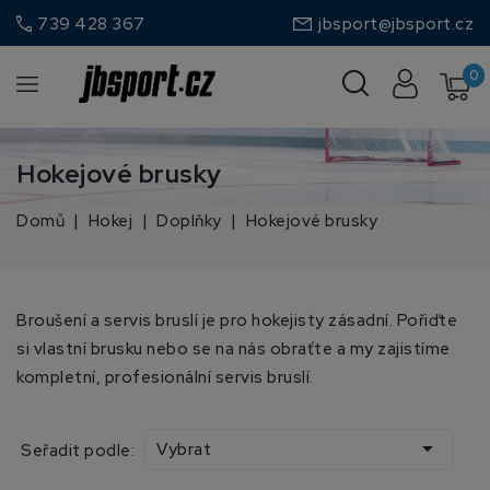
call
739 428 367
jbsport@jbsport.cz
0
Hokejové brusky
Domů
Hokej
Doplňky
Hokejové brusky
Broušení a servis bruslí je pro hokejisty zásadní. Pořiďte
si vlastní brusku nebo se na nás obraťte a my zajistíme
kompletní, profesionální servis bruslí.

Vybrat
Seřadit podle: