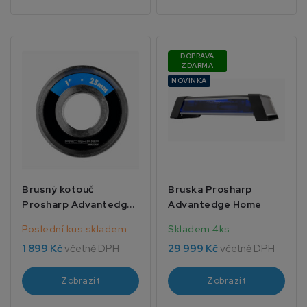
DOPRAVA
ZDARMA
NOVINKA
Brusný kotouč
Bruska Prosharp
Prosharp Advantedge
Advantedge Home
1/4 7mm
Poslední kus skladem
Skladem 4ks
1 899 Kč
včetně DPH
29 999 Kč
včetně DPH
Zobrazit
Zobrazit