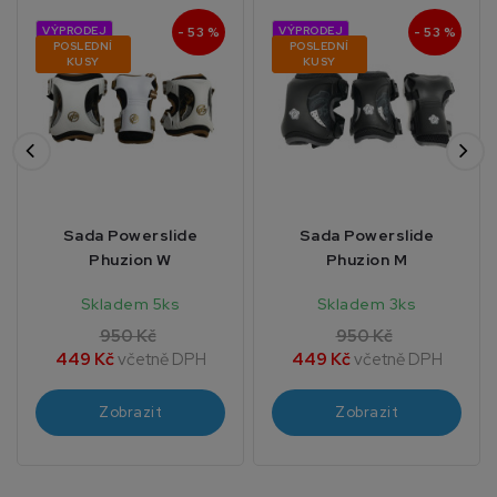
VÝPRODEJ
- 53 %
VÝPRODEJ
- 53 %
POSLEDNÍ
POSLEDNÍ
KUSY
KUSY
Sada Powerslide
Sada Powerslide
Phuzion W
Phuzion M
Skladem 5ks
Skladem 3ks
950 Kč
950 Kč
449 Kč
včetně DPH
449 Kč
včetně DPH
Zobrazit
Zobrazit