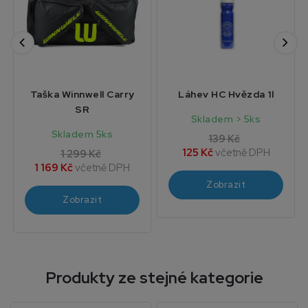
Taška Winnwell Carry
Láhev HC Hvězda 1l
SR
Skladem > 5ks
Skladem 5ks
139 Kč
125 Kč
včetně DPH
1 299 Kč
1 169 Kč
včetně DPH
Zobrazit
Zobrazit
Produkty ze stejné kategorie