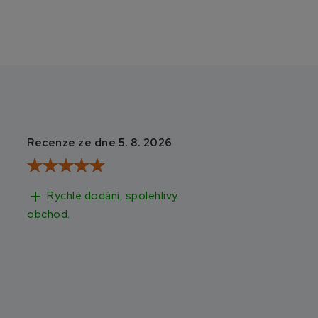
Recenze ze dne 5. 8. 2026
Recenze ze dne 3
add
add
Rychlé dodání, spolehlivý
Rychlé doručen
obchod.