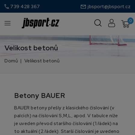
call
739 428 367
jbsport@jbsport.cz
0
Velikost betonů
Domů
Velikost betonů
Betony BAUER
BAUER betony přešly z klasického číslování (v
palcích) na číslování S,M,L, apod. V tabulce níže
je uveden převod staršího číslování (1.řádek) na
to aktuální (2.řádek). Starší číslování je uvedeno