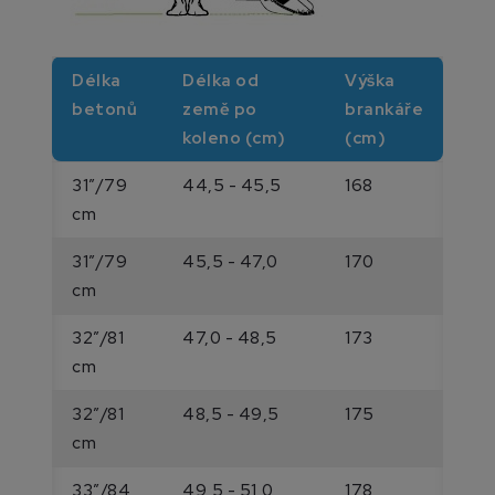
Délka
Délka od
Výška
betonů
země po
brankáře
koleno (cm)
(cm)
31”/79
44,5 - 45,5
168
cm
31”/79
45,5 - 47,0
170
cm
32”/81
47,0 - 48,5
173
cm
32”/81
48,5 - 49,5
175
cm
33”/84
49,5 - 51,0
178