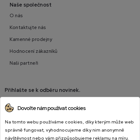
Naše společnost
O nás
Kontaktujte nás
Kamenné prodejny
Hodnocení zákazníků
Naši partneři
Přihlašte se k odběru novinek.
Přihlaste se k odběru novinek a získejte informace o
Dovolte nám používat cookies
speciálních slevách.
Na tomto webu používáme cookies, díky kterým může web
správně fungovat, vyhodnocujeme díky nim anonymně
návštěvnost nebo vám přizpůsobujeme reklamu na míru.