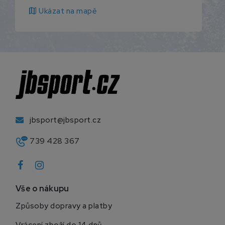
map
Ukázat na mapě
jbsport@jbsport.cz
739 428 367
Vše o nákupu
Způsoby dopravy a platby