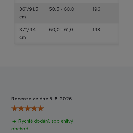
36”/91,5
58,5 - 60,0
196
cm
37”/94
60,0 - 61,0
198
cm
Recenze ze dne 5. 8. 2026
Recenze ze dne 3
Rychlé dodání, spolehlivý
Rychlé doručen
add
add
obchod.