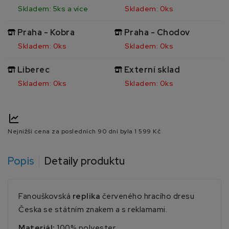
Skladem: 5ks a více
Skladem: 0ks
Praha - Kobra
Praha - Chodov
Skladem: 0ks
Skladem: 0ks
Liberec
Externí sklad
Skladem: 0ks
Skladem: 0ks
Nejnižší cena za posledních 90 dní byla
1 599 Kč
Popis
Detaily produktu
Fanouškovská
replika
červeného hracího dresu
Česka se státním znakem a s reklamami.
Materiál:
100% polyester