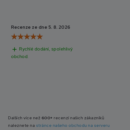
Recenze ze dne 5. 8. 2026
Recenze ze dne 3
add
add
Rychlé dodání, spolehlivý
Rychlé doručen
obchod.
Dalších více než
600+
recenzí našich zákazníků
naleznete na
stránce našeho obchodu na serveru