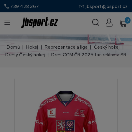
call
739 428 367
jbsport@jbsport.cz
0
Domů
Hokej
Reprezentace a liga
Český hokej
Dresy Český hokej
Dres CCM ČR 2025 fan reklama SR