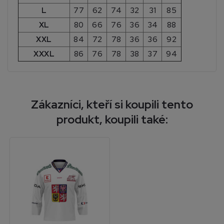
L
77
62
74
32
31
85
XL
80
66
76
36
34
88
XXL
84
72
78
36
36
92
XXXL
86
76
78
38
37
94
Zákazníci, kteří si koupili tento
produkt, koupili také: