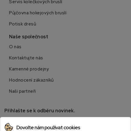
Servis kolečkových bruslí
Půjčovna hokejových bruslí
Potisk dresů
Naše společnost
O nás
Kontaktujte nás
Kamenné prodejny
Hodnocení zákazníků
Naši partneři
Přihlašte se k odběru novinek.
Přihlaste se k odběru novinek a získejte informace o
Dovolte nám používat cookies
speciálních slevách.