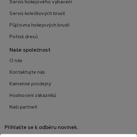
Servis hokejového vybavení
Servis kolečkových bruslí
Půjčovna hokejových bruslí
Potisk dresů
Naše společnost
O nás
Kontaktujte nás
Kamenné prodejny
Hodnocení zákazníků
Naši partneři
Přihlašte se k odběru novinek.