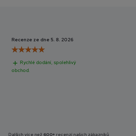
Recenze ze dne 5. 8. 2026
Recenze ze dne 3
add
add
Rychlé dodání, spolehlivý
Rychlé doručen
obchod.
Dalších více než
600+
recenzí našich zákazníků