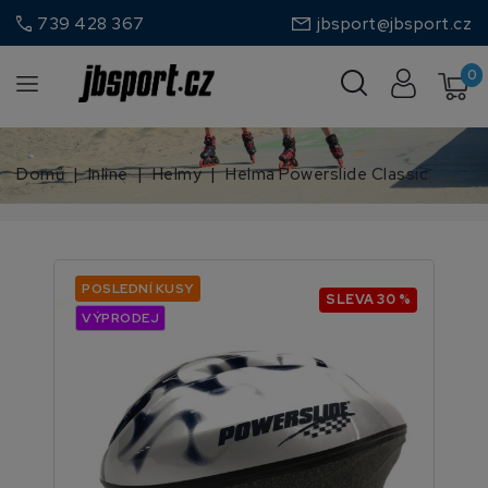
call
739 428 367
jbsport@jbsport.cz
0
Domů
Inline
Helmy
Helma Powerslide Classic
POSLEDNÍ KUSY
SLEVA 30 %
VÝPRODEJ