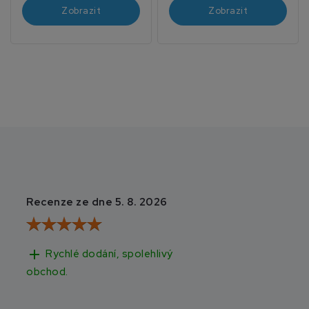
Zobrazit
Zobrazit
Recenze ze dne 5. 8. 2026
Recenze ze dne 3
add
add
Rychlé dodání, spolehlivý
Rychlé doručen
obchod.