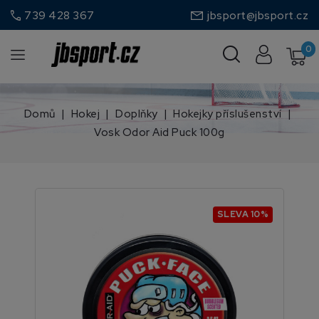
call
739 428 367
jbsport@jbsport.cz
0
Domů
Hokej
Doplňky
Hokejky příslušenství
Vosk Odor Aid Puck 100g
SLEVA 10%