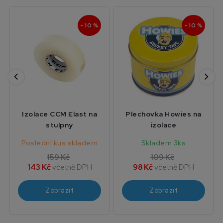
- 10 %
- 10 %
Izolace CCM Elast na
Plechovka Howies na
stulpny
izolace
Poslední kus skladem
Skladem 3ks
159 Kč
109 Kč
143 Kč
včetně DPH
98 Kč
včetně DPH
Zobrazit
Zobrazit