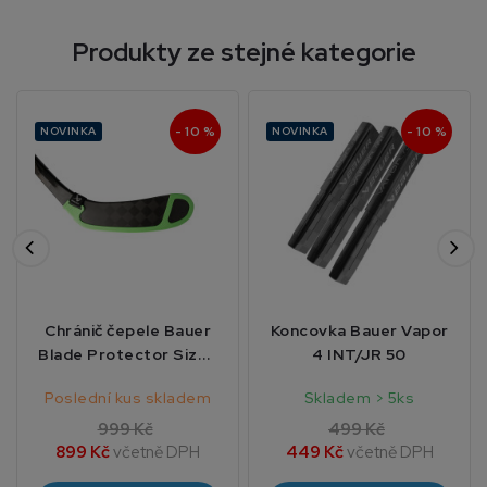
Produkty ze stejné kategorie
- 10 %
- 10 %
NOVINKA
NOVINKA
Chránič čepele Bauer
Koncovka Bauer Vapor
Blade Protector Size 1
4 INT/JR 50
Black
Poslední kus skladem
Skladem > 5ks
999 Kč
499 Kč
899 Kč
včetně DPH
449 Kč
včetně DPH