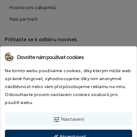
Hodnocení zákazníků
Naši partneři
Přihlašte se k odběru novinek.
Přihlaste se k odběru novinek a získejte informace o
Dovolte nám používat cookies
speciálních slevách.
Na tomto webu používáme cookies, díky kterým může web
správně fungovat, vyhodnocujeme díky nim anonymně
návštěvnost nebo vám přizpůsobujeme reklamu na míru.
Odsouhlaste prosím nastavení cookies souborů pro
použití webu.
Odesláním souhlasíte s podmínkami a zásadami ochrany osobních údajů.
tune
Nastavení
done_all
Akceptovat