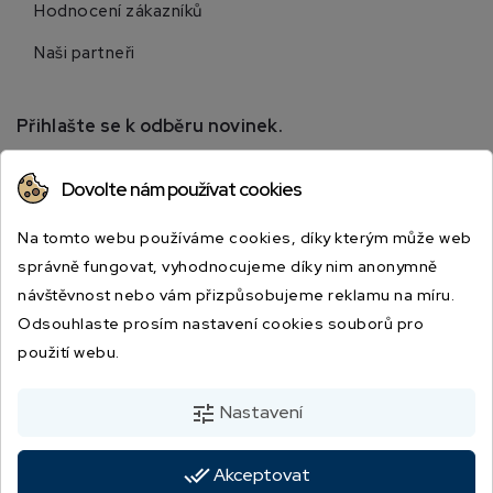
Hodnocení zákazníků
Naši partneři
Přihlašte se k odběru novinek.
Přihlaste se k odběru novinek a získejte informace o
Dovolte nám používat cookies
speciálních slevách.
Na tomto webu používáme cookies, díky kterým může web
správně fungovat, vyhodnocujeme díky nim anonymně
návštěvnost nebo vám přizpůsobujeme reklamu na míru.
Odsouhlaste prosím nastavení cookies souborů pro
použití webu.
Odesláním souhlasíte s podmínkami a zásadami ochrany osobních údajů.
tune
Nastavení
done_all
Akceptovat