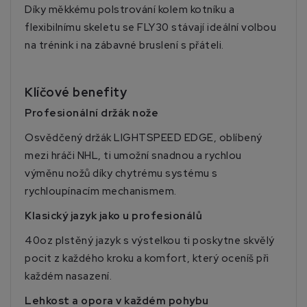
Díky měkkému polstrování kolem kotníku a
flexibilnímu skeletu se FLY30 stávají ideální volbou
na trénink i na zábavné bruslení s přáteli.
Klíčové benefity
Profesionální držák nože
Osvědčený držák LIGHTSPEED EDGE, oblíbený
mezi hráči NHL, ti umožní snadnou a rychlou
výměnu nožů díky chytrému systému s
rychloupínacím mechanismem.
Klasický jazyk jako u profesionálů
40oz plstěný jazyk s výstelkou ti poskytne skvělý
pocit z každého kroku a komfort, který oceníš při
každém nasazení.
Lehkost a opora v každém pohybu