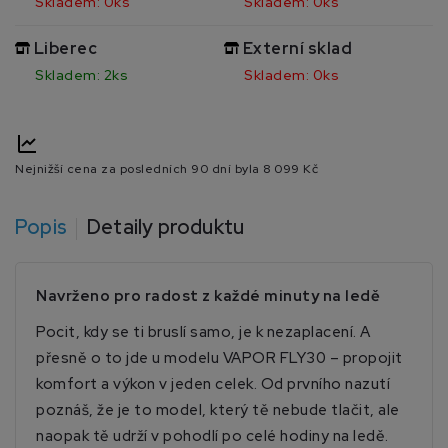
Skladem: 0ks
Skladem: 0ks
Liberec
Externí sklad
Skladem: 2ks
Skladem: 0ks
Nejnižší cena za posledních 90 dní byla
8 099 Kč
Popis
Detaily produktu
Navrženo pro radost z každé minuty na ledě
Pocit, kdy se ti bruslí samo, je k nezaplacení. A
přesně o to jde u modelu VAPOR FLY30 – propojit
komfort a výkon v jeden celek. Od prvního nazutí
poznáš, že je to model, který tě nebude tlačit, ale
naopak tě udrží v pohodlí po celé hodiny na ledě.