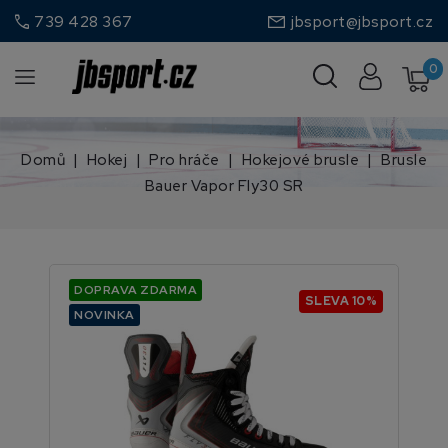
call
739 428 367
jbsport@jbsport.cz
0
Domů
Hokej
Pro hráče
Hokejové brusle
Brusle
Bauer Vapor Fly30 SR
DOPRAVA ZDARMA
SLEVA 10%
NOVINKA