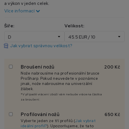
a výkon v jeden celek.
Více informací
Šíře:
Velikost:
Jak vybrat správnou velikost?
Broušení nožů
200 Kč
Nože nabrousíme na profesionální brusce
ProSharp. Pokud neuvedete v poznámce
jinak, nože nabrousíme na univerzální
žlábek.
*V případě vrácení zboží vám nebude vrácena částka
za broušení.
Profilování nožů
650 Kč
Vyberte jeden ze tří profilů (
Jak vybrat
ideální profil?
). Upozorňujeme, že tato