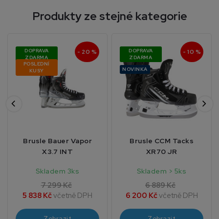
Produkty ze stejné kategorie
DOPRAVA
DOPRAVA
- 20 %
- 10 %
ZDARMA
ZDARMA
POSLEDNÍ
NOVINKA
KUSY
Brusle Bauer Vapor
Brusle CCM Tacks
X3.7 INT
XR70 JR
Skladem 3ks
Skladem > 5ks
7 299 Kč
6 889 Kč
5 838 Kč
včetně DPH
6 200 Kč
včetně DPH
Zobrazit
Zobrazit