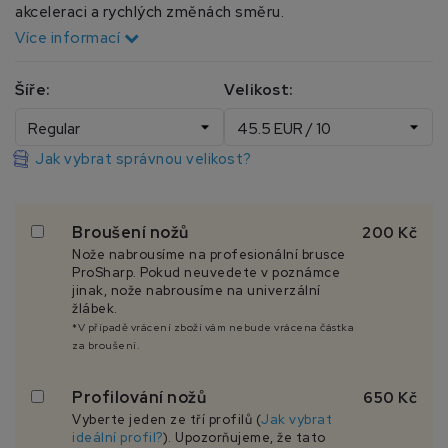
akceleraci a rychlých změnách směru.
Více informací
Šíře:
Velikost:
Jak vybrat správnou velikost?
Broušení nožů
200 Kč
Nože nabrousíme na profesionální brusce
ProSharp. Pokud neuvedete v poznámce
jinak, nože nabrousíme na univerzální
žlábek.
*V případě vrácení zboží vám nebude vrácena částka
za broušení.
Profilování nožů
650 Kč
Vyberte jeden ze tří profilů (
Jak vybrat
ideální profil?
). Upozorňujeme, že tato