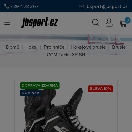
call
739 428 367
jbsport@jbsport.cz
0
Domů
Hokej
Pro hráče
Hokejové brusle
Brusle
CCM Tacks XR SR
DOPRAVA ZDARMA
SLEVA 10%
NOVINKA