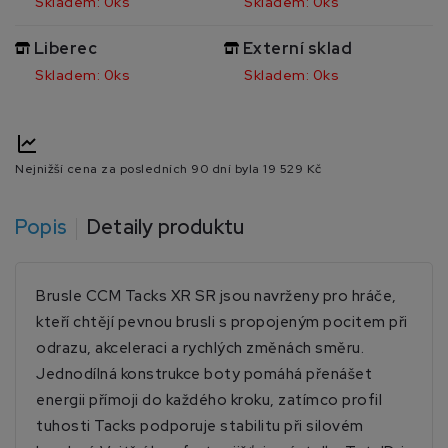
Skladem: 0ks
Skladem: 0ks
Liberec
Externí sklad
Skladem: 0ks
Skladem: 0ks
Nejnižší cena za posledních 90 dní byla
19 529 Kč
Popis
Detaily produktu
Brusle CCM Tacks XR SR jsou navrženy pro hráče,
kteří chtějí pevnou brusli s propojeným pocitem při
odrazu, akceleraci a rychlých změnách směru.
Jednodílná konstrukce boty pomáhá přenášet
energii přímoji do každého kroku, zatímco profil
tuhosti Tacks podporuje stabilitu při silovém