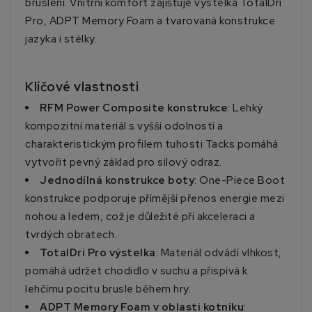
bruslení. Vnitřní komfort zajišťuje výstelka TotalDri
Pro, ADPT Memory Foam a tvarovaná konstrukce
jazyka i stélky.
Klíčové vlastnosti
RFM Power Composite konstrukce
: Lehký
kompozitní materiál s vyšší odolností a
charakteristickým profilem tuhosti Tacks pomáhá
vytvořit pevný základ pro silový odraz.
Jednodílná konstrukce boty
: One-Piece Boot
konstrukce podporuje přímější přenos energie mezi
nohou a ledem, což je důležité při akceleraci a
tvrdých obratech.
TotalDri Pro výstelka
: Materiál odvádí vlhkost,
pomáhá udržet chodidlo v suchu a přispívá k
lehčímu pocitu brusle během hry.
ADPT Memory Foam v oblasti kotníku
: