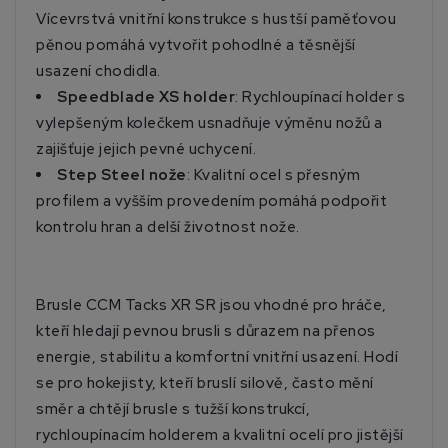
Vícevrstvá vnitřní konstrukce s hustší paměťovou
pěnou pomáhá vytvořit pohodlné a těsnější
usazení chodidla.
Speedblade XS holder
: Rychloupínací holder s
vylepšeným kolečkem usnadňuje výměnu nožů a
zajišťuje jejich pevné uchycení.
Step Steel nože
: Kvalitní ocel s přesným
profilem a vyšším provedením pomáhá podpořit
kontrolu hran a delší životnost nože.
Brusle CCM Tacks XR SR jsou vhodné pro hráče,
kteří hledají pevnou brusli s důrazem na přenos
energie, stabilitu a komfortní vnitřní usazení. Hodí
se pro hokejisty, kteří bruslí silově, často mění
směr a chtějí brusle s tužší konstrukcí,
rychloupínacím holderem a kvalitní ocelí pro jistější