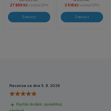
30 999 Kč
4 399 Kč
27 899 Kč
včetně DPH
3 518 Kč
včetně DPH
Zobrazit
Zobrazit
Recenze ze dne 5. 8. 2026
Recenze ze dne 3
add
add
Rychlé dodání, spolehlivý
Rychlé doručen
obchod.