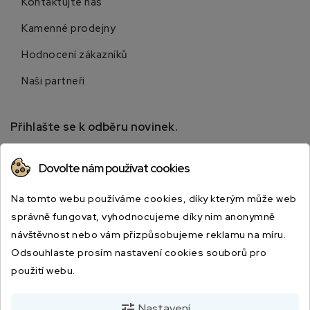
Kontaktujte nás
Kamenné prodejny
Hodnocení zákazníků
Naši partneři
Přihlašte se k odběru novinek.
Přihlaste se k odběru novinek a získejte informace o
Dovolte nám používat cookies
speciálních slevách.
Na tomto webu používáme cookies, díky kterým může web
správně fungovat, vyhodnocujeme díky nim anonymně
návštěvnost nebo vám přizpůsobujeme reklamu na míru.
Odsouhlaste prosím nastavení cookies souborů pro
použití webu.
Odesláním souhlasíte s podmínkami a zásadami ochrany osobních údajů.
tune
Nastavení