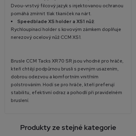
Dvou-vrstvý filcový jazyk s injektovanou ochranou
pomáhá zmírnit tlak tkaniček na nárt.
Speedblade XS holder a XS1 nůž
:
Rychloupínací holder s kovovým zámkem doplňuje
nerezový ocelový nůž CCM XS1.
Brusle CCM Tacks XR70 SR jsou vhodné pro hráče,
kteří chtějí podpůrnou brusli s pevným usazením,
dobrou odezvou a komfortním vnitřním
polstrováním. Hodí se pro hráče, kteří preferují
stabilitu, efektivní odraz a pohodlí při pravidelném
bruslení.
Produkty ze stejné kategorie