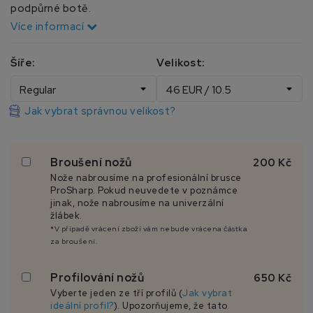
podpůrné botě.
Více informací
Šíře:
Velikost:
Jak vybrat správnou velikost?
Broušení nožů
200 Kč
Nože nabrousíme na profesionální brusce
ProSharp. Pokud neuvedete v poznámce
jinak, nože nabrousíme na univerzální
žlábek.
*V případě vrácení zboží vám nebude vrácena částka
za broušení.
Profilování nožů
650 Kč
Vyberte jeden ze tří profilů (
Jak vybrat
ideální profil?
). Upozorňujeme, že tato