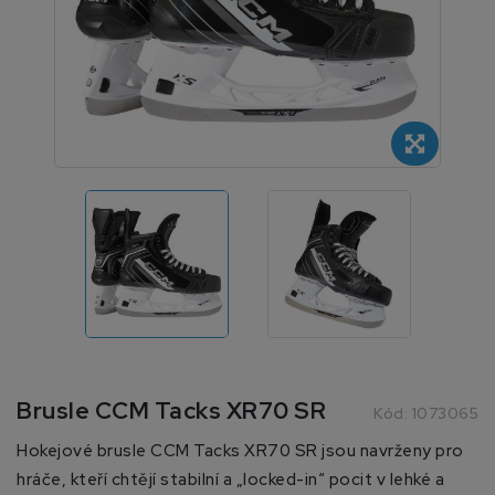
Brusle CCM Tacks XR70 SR
Kód:
1073065
Hokejové brusle CCM Tacks XR70 SR jsou navrženy pro
hráče, kteří chtějí stabilní a „locked-in“ pocit v lehké a