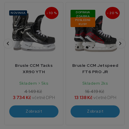
DOPRAVA
- 10 %
- 20 %
NOVINKA
ZDARMA
POSLEDNÍ
KUSY
Brusle CCM Tacks
Brusle CCM Jetspeed
XR90 YTH
FT6 PRO JR
Skladem > 5ks
Skladem 2ks
4 149 Kč
16 419 Kč
3 734 Kč
včetně DPH
13 138 Kč
včetně DPH
Zobrazit
Zobrazit