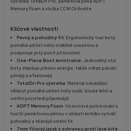
výstelka TotalDri Pro, paměťová pěna ADPT
Memory Foam a vložka CCM Ortholite.
Klíčové vlastnosti
Pevný a pohodlný fit
: Ergonomický tvar boty
pomáhá udržet nohu stabilně usazenou a
podporuje jistý pocit při bruslení.
One-Piece Boot konstrukce
: Jednodílný styl
boty zlepšuje přenos energie, takže odraz působí
příměji a efektivněji.
TotalDri Pro výstelka
: Materiál odvádějící
vlhkost pomáhá udržet nohy sušší, brusle lehčí a
vnitřní prostředí příjemnější.
ADPT Memory Foam
: Vícevrstvé polstrování s
hustší paměťovou pěnou v oblasti kotníku vytváří
pohodlný a těsnější vnitřní fit.
7mm filcový jazyk s ochranou proti lace bite
: