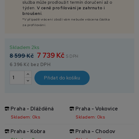
služba může prodloužit termín doručení až o
týden.
V ceně profilování je zahrnuto i
broušení.
*V případě vrácení zboží vám nebude vrácena částka
za profilování.
Skladem 2ks
7 739 Kč
8 599 Kč
S DPH
6 396 Kč bez DPH
Přidat do košíku
Praha - Dlážděná
Praha - Vokovice
Skladem: 0ks
Skladem: 0ks
Praha - Kobra
Praha - Chodov