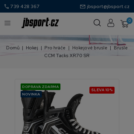
call
739 428 367
jbsport@jbsport.cz
0
Domů
Hokej
Pro hráče
Hokejové brusle
Brusle
CCM Tacks XR70 SR
DOPRAVA ZDARMA
SLEVA 10%
NOVINKA