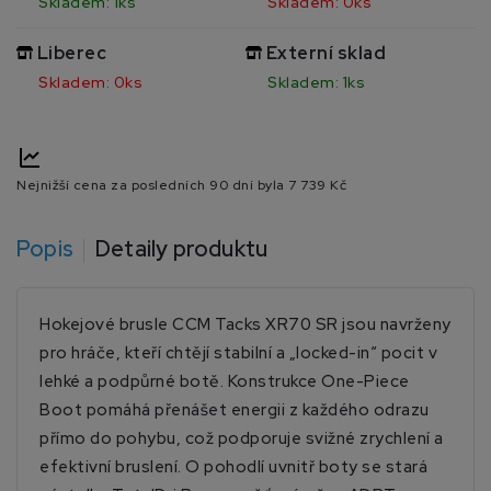
Skladem: 1ks
Skladem: 0ks
Liberec
Externí sklad
Skladem: 0ks
Skladem: 1ks
Nejnižší cena za posledních 90 dní byla
7 739 Kč
Popis
Detaily produktu
Hokejové brusle CCM Tacks XR70 SR jsou navrženy
pro hráče, kteří chtějí stabilní a „locked-in“ pocit v
lehké a podpůrné botě. Konstrukce One-Piece
Boot pomáhá přenášet energii z každého odrazu
přímo do pohybu, což podporuje svižné zrychlení a
efektivní bruslení. O pohodlí uvnitř boty se stará