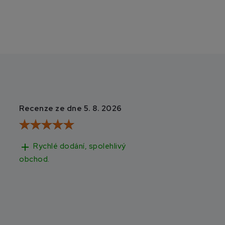
Recenze ze dne 5. 8. 2026
Recenze ze dne 3
add
add
Rychlé dodání, spolehlivý
Rychlé doručen
obchod.