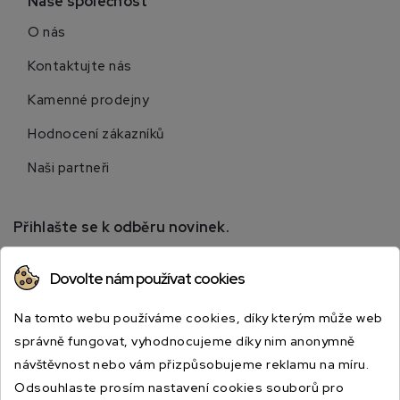
Naše společnost
O nás
Kontaktujte nás
Kamenné prodejny
Hodnocení zákazníků
Naši partneři
Přihlašte se k odběru novinek.
Přihlaste se k odběru novinek a získejte informace o
Dovolte nám používat cookies
speciálních slevách.
Na tomto webu používáme cookies, díky kterým může web
správně fungovat, vyhodnocujeme díky nim anonymně
návštěvnost nebo vám přizpůsobujeme reklamu na míru.
Odsouhlaste prosím nastavení cookies souborů pro