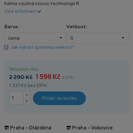
helma využívá novou technologii R.
Více informací
Barva:
Velikost:
Jak vybrat správnou velikost?
Skladem 4ks
1 598 Kč
2 290 Kč
S DPH
1 321 Kč bez DPH
Přidat do košíku
Praha - Dlážděná
Praha - Vokovice