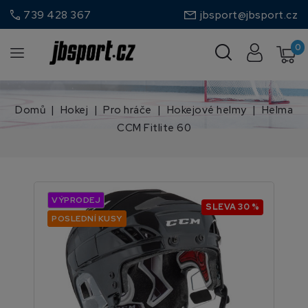
call
739 428 367
jbsport@jbsport.cz
0
Domů
Hokej
Pro hráče
Hokejové helmy
Helma
CCM Fitlite 60
VÝPRODEJ
SLEVA 30 %
POSLEDNÍ KUSY