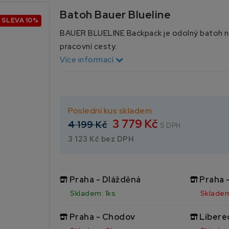
Batoh Bauer Blueline
SLEVA 10%
BAUER BLUELINE Backpack je odolný batoh nav
pracovní cesty.
Více informací
Poslední kus skladem
3 779 Kč
4 199 Kč
S DPH
3 123 Kč bez DPH
Praha - Dlážděná
Praha 
Skladem: 1ks
Skladem
Praha - Chodov
Libere