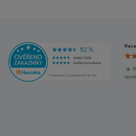
Rece
add
R
spol