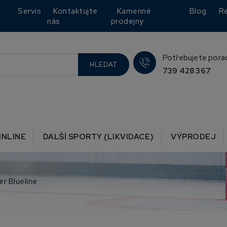
Servis
Kontaktujte
Kamenné
Blog
R
nás
prodejny
Potřebujete pora
HLEDAT
739 428 367
INLINE
DALŠÍ SPORTY (LIKVIDACE)
VÝPRODEJ
r Blueline