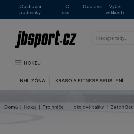
Obchodní
O
Doprava
Výběr
podmínky
nás
velikostí
HOKEJ
NHL ZÓNA
KRASO A FITNESS BRUSLENÍ
Domů
Hokej
Pro hráče
Hokejové tašky
Batoh Baue