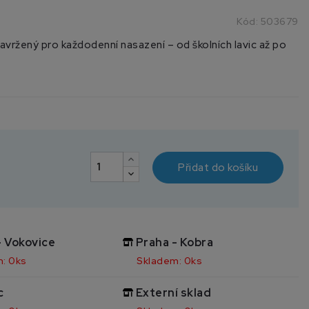
Kód:
503679
ržený pro každodenní nasazení – od školních lavic až po
Přidat do košíku
- Vokovice
Praha - Kobra
: 0ks
Skladem: 0ks
c
Externí sklad