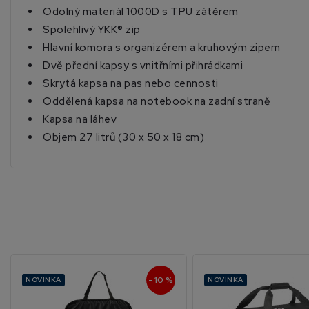
Odolný materiál 1000D s TPU zátěrem
Spolehlivý YKK® zip
Hlavní komora s organizérem a kruhovým zipem
Dvě přední kapsy s vnitřními přihrádkami
Skrytá kapsa na pas nebo cennosti
Oddělená kapsa na notebook na zadní straně
Kapsa na láhev
Objem 27 litrů (30 x 50 x 18 cm)
- 10 %
NOVINKA
NOVINKA