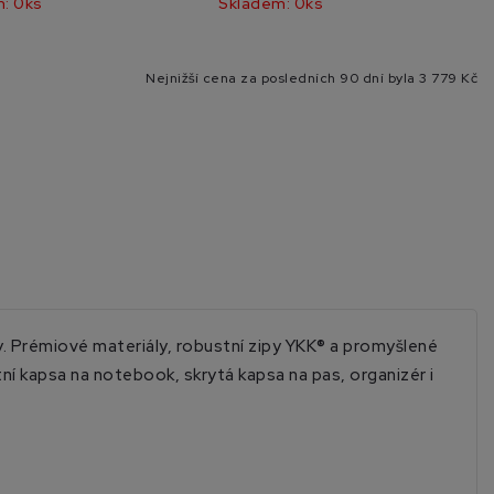
: 0ks
Skladem: 0ks
Nejnižší cena za posledních 90 dní byla
3 779 Kč
. Prémiové materiály, robustní zipy YKK® a promyšlené
tní kapsa na notebook, skrytá kapsa na pas, organizér i