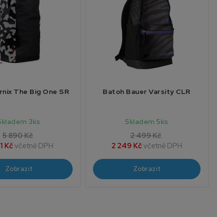
rnix The Big One SR
Batoh Bauer Varsity CLR
Skladem 3ks
Skladem 5ks
5 890 Kč
2 499 Kč
1 Kč
včetně DPH
2 249 Kč
včetně DPH
Zobrazit
Zobrazit