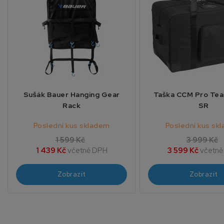
Sušák Bauer Hanging Gear
Taška CCM Pro Te
Rack
SR
Poslední kus skladem
Poslední kus sk
1 599 Kč
3 999 Kč
1 439 Kč
včetně DPH
3 599 Kč
včetně
Zobrazit
Zobrazit