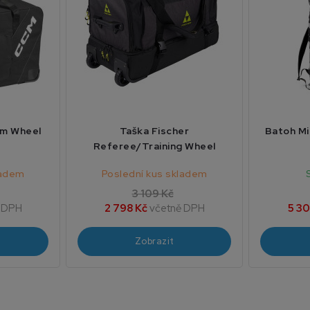
am Wheel
Taška Fischer
Batoh Mi
Referee/Training Wheel
ladem
Poslední kus skladem
3 109 Kč
 DPH
2 798 Kč
včetně DPH
5 30
Zobrazit