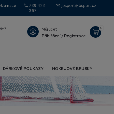
call
eklamace
739 428
jbsport@jbsport.cz
367
0
dit?
Můj účet
Přihlášení / Registrace
DÁRKOVÉ POUKAZY
HOKEJOVÉ BRUSKY