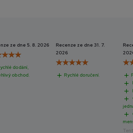
nze ze dne 5. 8. 2026
Recenze ze dne 31. 7.
Rece
2026
202
ychlé dodání,
add
add
Rychlé doručení.
ehlivý obchod.
add
add
add
jedn
add
men
Ten