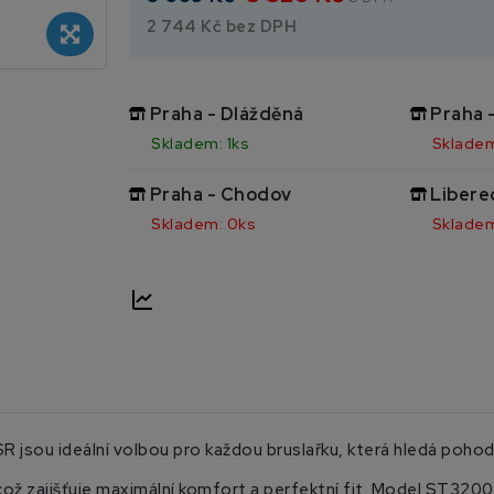
2 744 Kč bez DPH
Praha - Dlážděná
Praha 
Skladem: 1ks
Skladem
Praha - Chodov
Libere
Skladem: 0ks
Skladem
jsou ideální volbou pro každou bruslařku, která hledá pohod
ož zajišťuje maximální komfort a perfektní fit. Model ST3200 