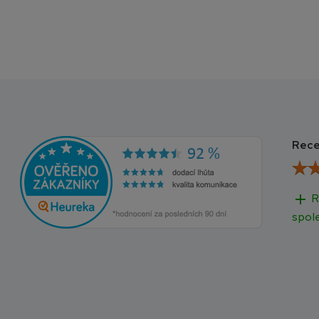
Rece
add
R
spol