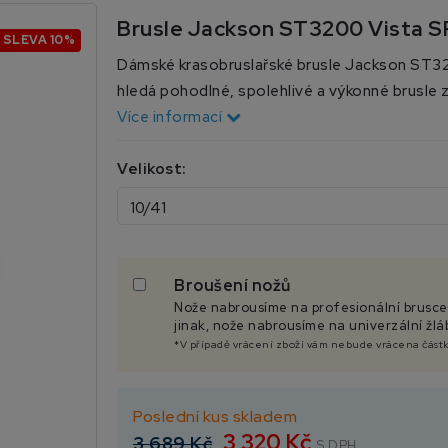
Brusle Jackson ST3200 Vista S
SLEVA 10%
Dámské krasobruslařské brusle Jackson ST320
hledá pohodlné, spolehlivé a výkonné brusle
Více informací
Velikost:
Broušení nožů
Nože nabrousíme na profesionální brusc
jinak, nože nabrousíme na univerzální žlá
*V případě vrácení zboží vám nebude vrácena část
Poslední kus skladem
3 320 Kč
3 689 Kč
S DPH