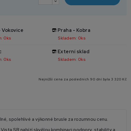
- Vokovice
Praha - Kobra
: 0ks
Skladem: 0ks
c
Externí sklad
: 0ks
Skladem: 0ks
Nejnižší cena za posledních 90 dní byla
3 320 Kč
lné, spolehlivé a výkonné brusle za rozumnou cenu.
Vista SR nabízí skvělou kombinaci podpory, stability a