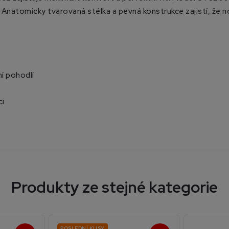
řky. Anatomicky tvarovaná stélka a pevná konstrukce zajistí, 
í pohodlí
ci
Produkty ze stejné kategorie
POSLEDNÍ KUSY