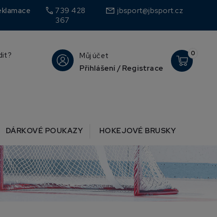
call
eklamace
739 428
jbsport@jbsport.cz
367
0
dit?
Můj účet
Přihlášení / Registrace
DÁRKOVÉ POUKAZY
HOKEJOVÉ BRUSKY