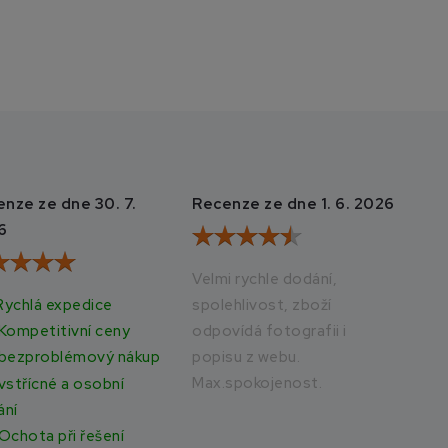
nze ze dne 30. 7.
Recenze ze dne 1. 6. 2026
Rec
6
20
Velmi rychle dodání,
Rychlá expedice
spolehlivost, zboží
Vše
odpovídá fotografii i
rych
Kompetitivní ceny
popisu z webu.
bezproblémový nákup
Max.spokojenost.
vstřícné a osobní
ání
Ochota při řešení