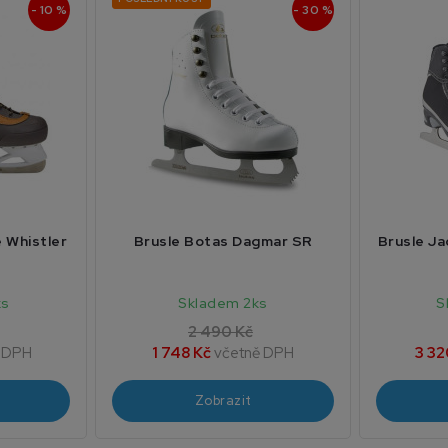
- 10 %
- 30 %
e Whistler
Brusle Botas Dagmar SR
Brusle J
ks
Skladem 2ks
S
2 490 Kč
 DPH
1 748 Kč
včetně DPH
3 32
Zobrazit