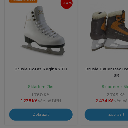
- 30 %
Brusle Botas Regina YTH
Brusle Bauer Rec Ic
SR
Skladem 2ks
Skladem > 5
1 760 Kč
2 749 Kč
1 238 Kč
včetně DPH
2 474 Kč
včetně
Zobrazit
Zobrazit