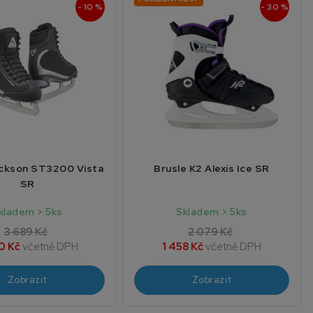
- 10 %
- 30 %
ackson ST3200 Vista
Brusle K2 Alexis Ice SR
SR
kladem > 5ks
Skladem > 5ks
3 689 Kč
2 079 Kč
0 Kč
včetně DPH
1 458 Kč
včetně DPH
Zobrazit
Zobrazit