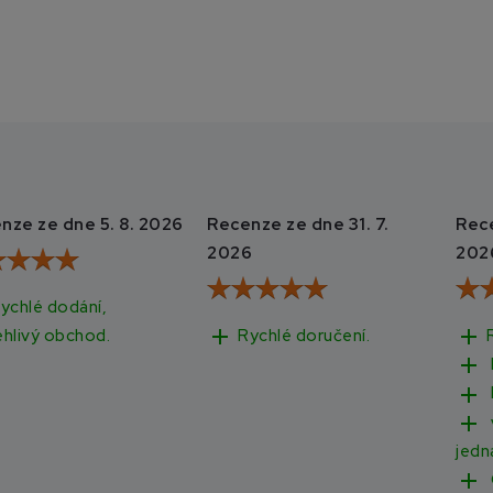
nze ze dne 5. 8. 2026
Recenze ze dne 31. 7.
Rece
2026
202
ychlé dodání,
add
add
Rychlé doručení.
ehlivý obchod.
add
add
add
jedn
add