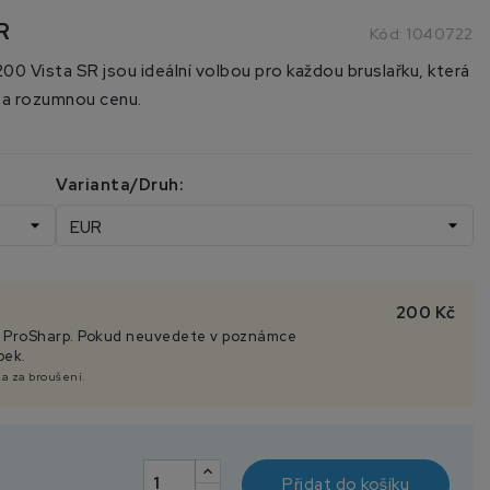
R
Kód:
1040722
0 Vista SR jsou ideální volbou pro každou bruslařku, která
 za rozumnou cenu.
Varianta/Druh:
200 Kč
e ProSharp. Pokud neuvedete v poznámce
bek.
ka za broušení.
Přidat do košíku