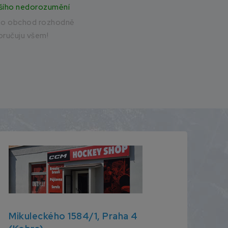
šího nedorozumění
to obchod rozhodně
ručuju všem!
Mikuleckého 1584/1, Praha 4