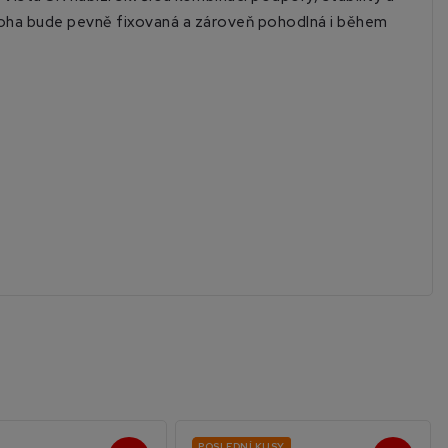
že noha bude pevně fixovaná a zároveň pohodlná i během
POSLEDNÍ KUSY