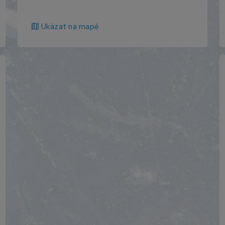
map
Ukázat na mapě