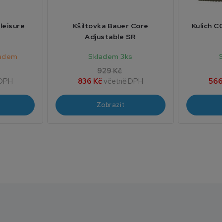
leisure
Kšiltovka Bauer Core
Kulich 
Adjustable SR
ladem
Skladem 3ks
929 Kč
 DPH
836 Kč
včetně DPH
566
Zobrazit