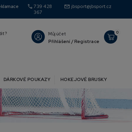
call
eklamace
739 428
jbsport@jbsport.cz
367
0
dit?
Můj účet
Přihlášení / Registrace
DÁRKOVÉ POUKAZY
HOKEJOVÉ BRUSKY