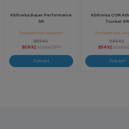
Kšiltovka Bauer Performance
Kšiltovka CCM Ath
SR
Trucker SR
Poslední kus skladem
Poslední kus sk
899 Kč
949 Kč
809 Kč
včetně DPH
854 Kč
včetně
Zobrazit
Zobrazit