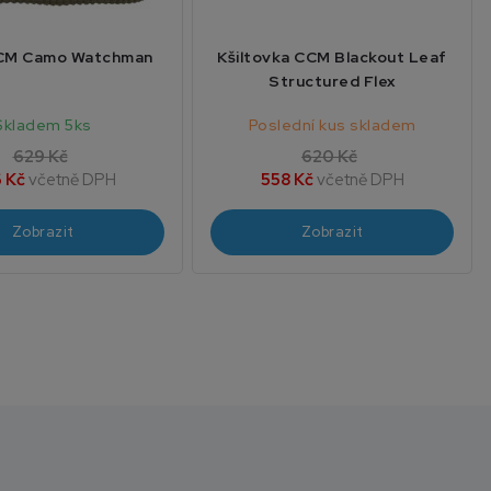
CCM Camo Watchman
Kšiltovka CCM Blackout Leaf
Structured Flex
Skladem 5ks
Poslední kus skladem
629 Kč
620 Kč
 Kč
včetně DPH
558 Kč
včetně DPH
Zobrazit
Zobrazit