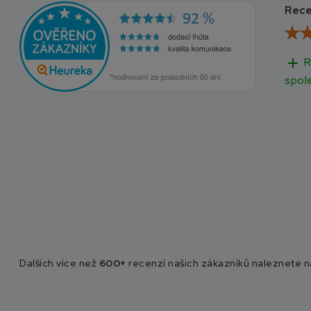
Rece
add
R
spol
Dalších více než
600+
recenzí našich zákazníků naleznete 