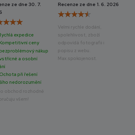
nze ze dne 30. 7.
Recenze ze dne 1. 6. 2026
Rec
6
20
Velmi rychle dodání,
Rychlá expedice
spolehlivost, zboží
Vše
odpovídá fotografii i
rych
Kompetitivní ceny
popisu z webu.
bezproblémový nákup
Max.spokojenost.
vstřícné a osobní
ání
Ochota při řešení
šího nedorozumění
to obchod rozhodně
ručuju všem!