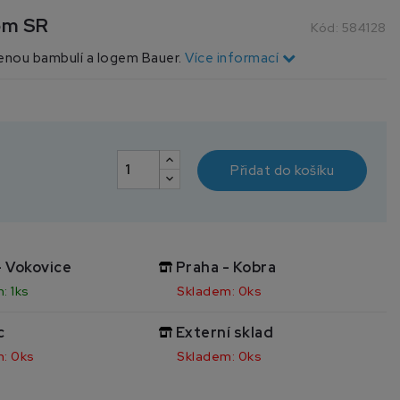
om SR
Kód:
584128
enou bambulí a logem Bauer.
Více informací
Přidat do košíku
- Vokovice
Praha - Kobra
: 1ks
Skladem: 0ks
c
Externí sklad
: 0ks
Skladem: 0ks