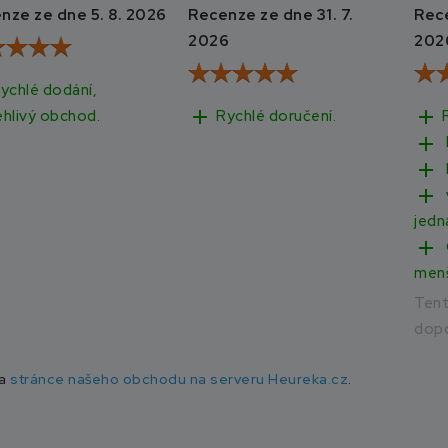
nze ze dne 5. 8. 2026
Recenze ze dne 31. 7.
Rece
2026
202
ychlé dodání,
add
add
Rychlé doručení.
ehlivý obchod.
add
add
add
jedn
add
men
Ten
dopo
na
stránce našeho obchodu na serveru Heureka.cz
.