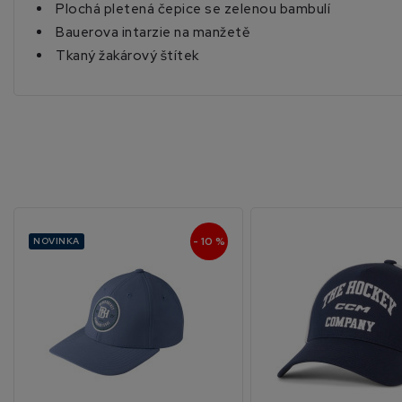
Plochá pletená čepice se zelenou bambulí
Bauerova intarzie na manžetě
Tkaný žakárový štítek
- 10 %
NOVINKA