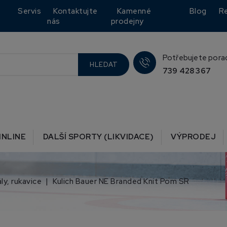
Servis
Kontaktujte
Kamenné
Blog
R
nás
prodejny
Potřebujete pora
HLEDAT
739 428 367
INLINE
DALŠÍ SPORTY (LIKVIDACE)
VÝPRODEJ
ály, rukavice
Kulich Bauer NE Branded Knit Pom SR