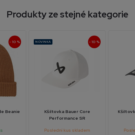
Produkty ze stejné kategorie
- 10 %
- 10 %
NOVINKA
de Beanie
Kšiltovka Bauer Core
Kšiltov
Performance SR
ks
Poslední kus skladem
Posl