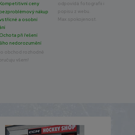
odpovídá fotografii i
rych
Kompetitivní ceny
popisu z webu.
bezproblémový nákup
Max.spokojenost.
vstřícné a osobní
ání
Ochota při řešení
šího nedorozumění
to obchod rozhodně
ručuju všem!