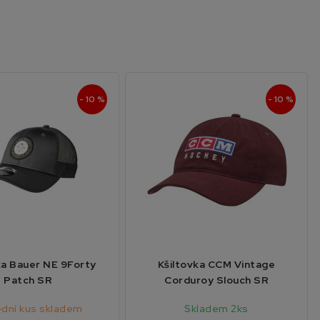
- 10 %
- 10 %
ka Bauer NE 9Forty
Kšiltovka CCM Vintage
Patch SR
Corduroy Slouch SR
ední kus skladem
Skladem 2ks