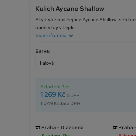
Kulich Aycane Shallow
Stylová zimní čepice Aycane Shallow, se ktero
bude vždy v teple.
Více informací
Barva:
Skladem 3ks
1 269 Kč
S DPH
1 049 Kč bez DPH
Praha - Dlážděná
Praha 
Skladem: 3ks
Skladem