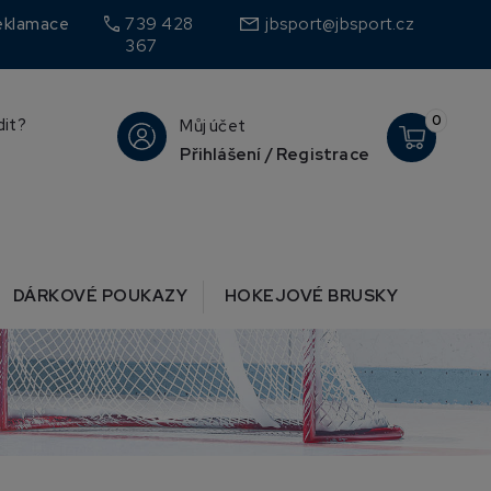
call
eklamace
739 428
jbsport@jbsport.cz
367
0
dit?
Můj účet
Přihlášení / Registrace
DÁRKOVÉ POUKAZY
HOKEJOVÉ BRUSKY