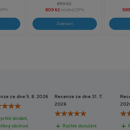
899 Kč
 DPH
809 Kč
včetně DPH
989
Zobrazit
nze ze dne 5. 8. 2026
Recenze ze dne 31. 7.
Rece
2026
202
ychlé dodání,
add
add
Rychlé doručení.
ehlivý obchod.