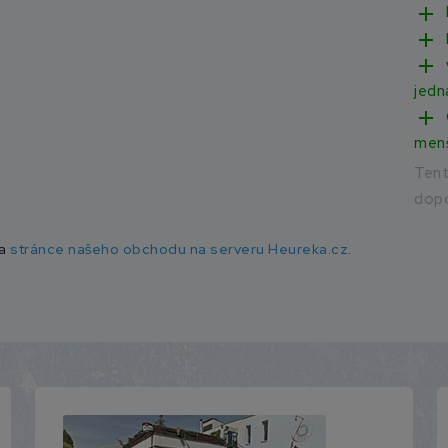
add
add
add
jedn
add
men
Ten
dopo
na
stránce našeho obchodu na serveru Heureka.cz
.