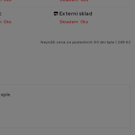
c
Externí sklad
: 0ks
Skladem: 0ks
Nejnižší cena za posledních 90 dní byla
1 269 Kč
teple.