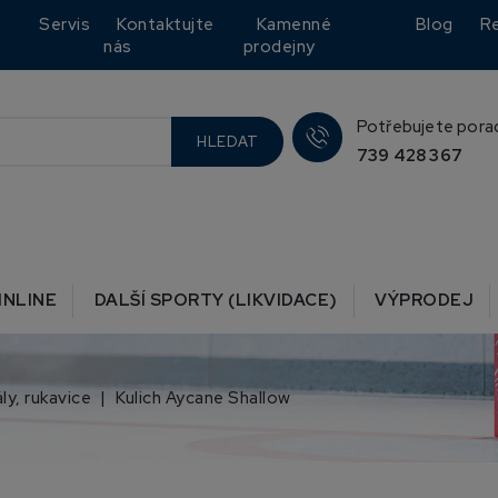
Servis
Kontaktujte
Kamenné
Blog
R
nás
prodejny
Potřebujete pora
HLEDAT
739 428 367
INLINE
DALŠÍ SPORTY (LIKVIDACE)
VÝPRODEJ
ály, rukavice
Kulich Aycane Shallow