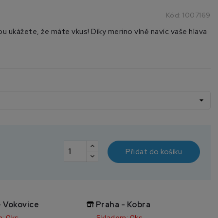
Kód:
1007169
u ukážete, že máte vkus! Díky merino vlně navíc vaše hlava
Přidat do košíku
- Vokovice
Praha - Kobra
: 0ks
Skladem: 0ks