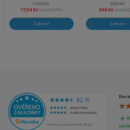
1 149 Kč
629 Kč
1 034 Kč
včetně DPH
566 Kč
včetně
Zobrazit
Zobrazit
Rece
add
R
spol