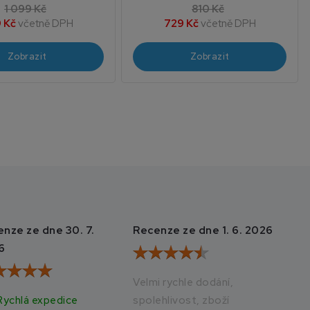
1 099 Kč
810 Kč
 Kč
včetně DPH
729 Kč
včetně DPH
Zobrazit
Zobrazit
nze ze dne 30. 7.
Recenze ze dne 1. 6. 2026
Rec
6
20
Velmi rychle dodání,
Rychlá expedice
spolehlivost, zboží
Vše