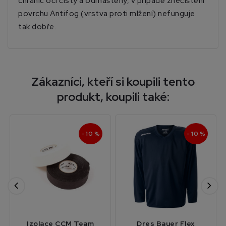
chránič očí čistý a odmaštěný, v případě znečištění
povrchu Antifog (vrstva proti mlžení) nefunguje
tak dobře.
Zákazníci, kteří si koupili tento
produkt, koupili také:
- 10 %
- 10 %
Izolace CCM Team
Dres Bauer Flex