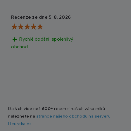
Recenze ze dne 5. 8. 2026
Recenze ze dne 3
add
add
Rychlé dodání, spolehlivý
Rychlé doručen
obchod.
Dalších více než
600+
recenzí našich zákazníků
naleznete na
stránce našeho obchodu na serveru
Heureka.cz
.