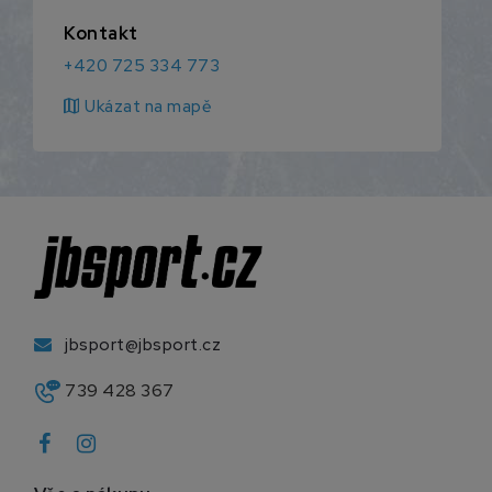
Kontakt
+420 725 334 773
map
Ukázat na mapě
jbsport@jbsport.cz
739 428 367