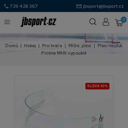
call
739 428 367
jbsport@jbsport.cz
0
Domů
Hokej
Pro hráče
Mříže, plexi
Plexi Hejduk
Proline MHX vypouklé
SLEVA 10%