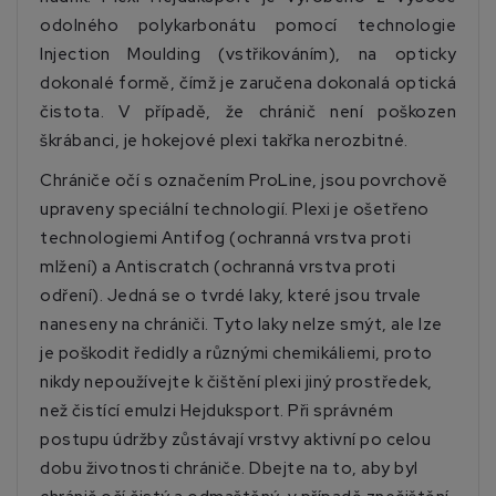
odolného polykarbonátu pomocí technologie
Injection Moulding (vstřikováním), na opticky
dokonalé formě, čímž je zaručena dokonalá optická
čistota. V případě, že chránič není poškozen
škrábanci, je hokejové plexi takřka nerozbitné.
Chrániče očí s označením ProLine, jsou povrchově
upraveny speciální technologií. Plexi je ošetřeno
technologiemi Antifog (ochranná vrstva proti
mlžení) a Antiscratch (ochranná vrstva proti
odření). Jedná se o tvrdé laky, které jsou trvale
naneseny na chrániči. Tyto laky nelze smýt, ale lze
je poškodit ředidly a různými chemikáliemi, proto
nikdy nepoužívejte k čištění plexi jiný prostředek,
než čistící emulzi Hejduksport. Při správném
postupu údržby zůstávají vrstvy aktivní po celou
dobu životnosti chrániče. Dbejte na to, aby byl