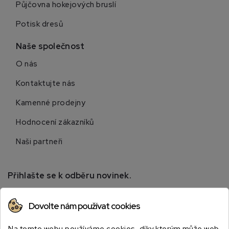
Půjčovna hokejových bruslí
Potisk dresů
Naše společnost
O nás
Kontaktujte nás
Kamenné prodejny
Hodnocení zákazníků
Naši partneři
Přihlašte se k odběru novinek.
Přihlaste se k odběru novinek a získejte informace o
Dovolte nám používat cookies
speciálních slevách.
Na tomto webu používáme cookies, díky kterým může web