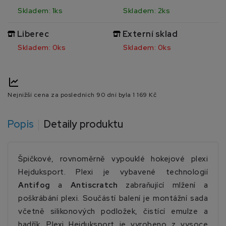
Skladem: 1ks
Skladem: 2ks
Liberec
Externí sklad
Skladem: 0ks
Skladem: 0ks
Nejnižší cena za posledních 90 dní byla
1 169 Kč
Popis
Detaily produktu
Špičkové, rovnoměrně vypouklé hokejové plexi
Hejduksport. Plexi je vybavené technologií
Antifog
a
Antiscratch
zabraňující mlžení a
poškrábání plexi. Součástí balení je montážní sada
včetně silikonových podložek, čistící emulze a
hadřík. Plexi Hejduksport je vyrobeno z vysoce