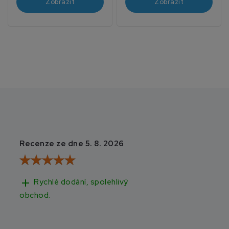
Zobrazit
Zobrazit
Recenze ze dne 5. 8. 2026
Recenze ze dne 3
add
add
Rychlé dodání, spolehlivý
Rychlé doručen
obchod.