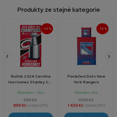
Produkty ze stejné kategorie
- 10 %
- 10 %
Ručník 2026 Carolina
Povlečení Dots New
Hurricanes Stanley Cup
York Rangers
Champions
Skladem > 5ks
Skladem 2ks
999 Kč
1 599 Kč
899 Kč
včetně DPH
1 439 Kč
včetně DPH