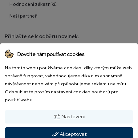
Hodnocení zákazníků
Naši partneři
Přihlašte se k odběru novinek.
Přihlaste se k odběru novinek a získejte informace o
Dovolte nám používat cookies
speciálních slevách.
Na tomto webu používáme cookies, díky kterým může web
správně fungovat, vyhodnocujeme díky nim anonymně
návštěvnost nebo vám přizpůsobujeme reklamu na míru.
Odsouhlaste prosím nastavení cookies souborů pro
použití webu.
Odesláním souhlasíte s podmínkami a zásadami ochrany osobních údajů.
tune
Nastavení
done_all
Akceptovat