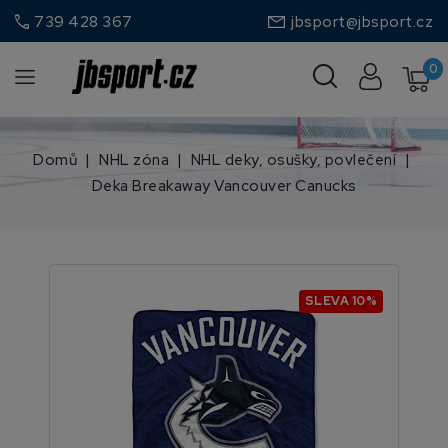
call
739 428 367
jbsport@jbsport.cz
0
Domů
NHL zóna
NHL deky, osušky, povlečení
Deka Breakaway Vancouver Canucks
SLEVA 10%