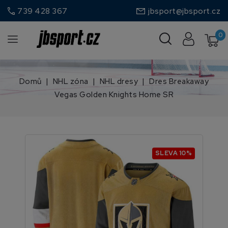
call
739 428 367
jbsport@jbsport.cz
0
Domů
NHL zóna
NHL dresy
Dres Breakaway
Vegas Golden Knights Home SR
SLEVA 10%