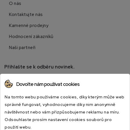
O nás
Kontaktujte nás
Kamenné prodejny
Hodnocení zákazníků
Naši partneři
Přihlašte se k odběru novinek.
Přihlaste se k odběru novinek a získejte informace o
Dovolte nám používat cookies
speciálních slevách.
Na tomto webu používáme cookies, díky kterým může web
správně fungovat, vyhodnocujeme díky nim anonymně
návštěvnost nebo vám přizpůsobujeme reklamu na míru.
Odsouhlaste prosím nastavení cookies souborů pro
použití webu.