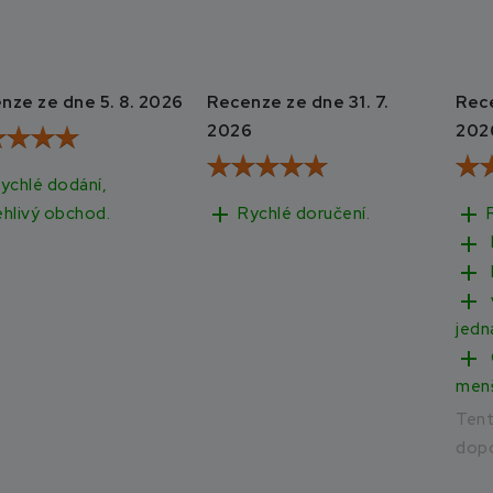
nze ze dne 5. 8. 2026
Recenze ze dne 31. 7.
Rece
2026
202
ychlé dodání,
add
add
Rychlé doručení.
ehlivý obchod.
add
add
add
jedn
add
men
Ten
dopo