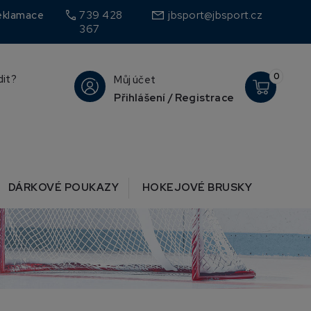
call
eklamace
739 428
jbsport@jbsport.cz
367
0
dit?
Můj účet
Přihlášení / Registrace
DÁRKOVÉ POUKAZY
HOKEJOVÉ BRUSKY