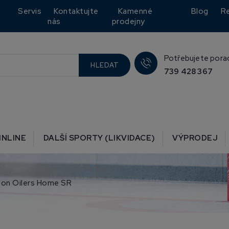
Servis
Kontaktujte
Kamenné
Blog
R
nás
prodejny
Potřebujete pora
HLEDAT
739 428 367
INLINE
DALŠÍ SPORTY (LIKVIDACE)
VÝPRODEJ
on Oilers Home SR