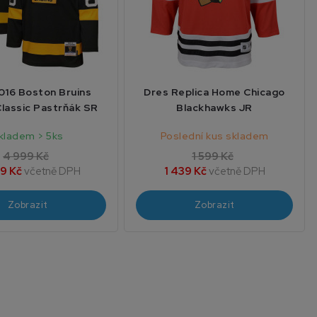
016 Boston Bruins
Dres Replica Home Chicago
Classic Pastrňák SR
Blackhawks JR
kladem > 5ks
Poslední kus skladem
4 999 Kč
1 599 Kč
9 Kč
včetně DPH
1 439 Kč
včetně DPH
Zobrazit
Zobrazit