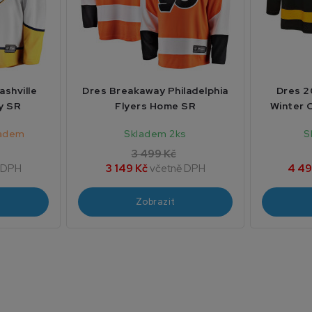
shville
Dres Breakaway Philadelphia
Dres 2
y SR
Flyers Home SR
Winter 
ladem
Skladem 2ks
S
3 499 Kč
 DPH
3 149 Kč
včetně DPH
4 49
Zobrazit