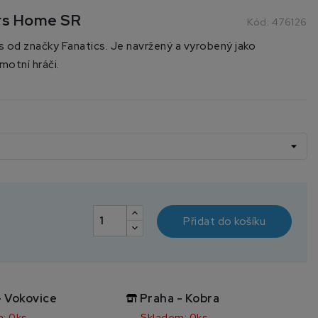
rs Home SR
Kód:
476126
 od značky Fanatics. Je navržený a vyrobený jako
motní hráči.
Přidat do košíku
- Vokovice
Praha - Kobra
: 0ks
Skladem: 0ks