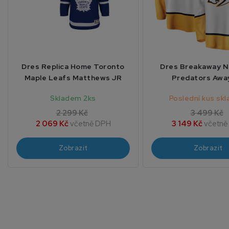
Dres Replica Home Toronto
Dres Breakaway Na
Maple Leafs Matthews JR
Predators Awa
Skladem 2ks
Poslední kus sk
2 299 Kč
3 499 Kč
2 069 Kč
včetně DPH
3 149 Kč
včetně
Zobrazit
Zobrazit