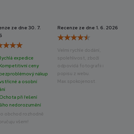
nze ze dne 30. 7.
Recenze ze dne 1. 6. 2026
Rec
6
20
Velmi rychle dodání,
Rychlá expedice
spolehlivost, zboží
Vše
odpovídá fotografii i
rych
Kompetitivní ceny
popisu z webu.
bezproblémový nákup
Max.spokojenost.
vstřícné a osobní
ání
Ochota při řešení
šího nedorozumění
to obchod rozhodně
ručuju všem!