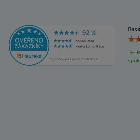
Rece
add
R
spol