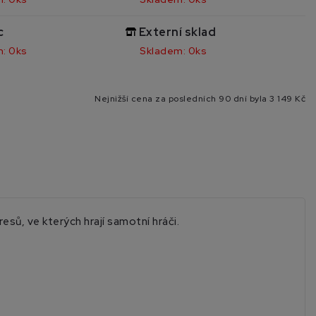
c
Externí sklad
: 0ks
Skladem: 0ks
Nejnižší cena za posledních 90 dní byla
3 149 Kč
sů, ve kterých hrají samotní hráči.