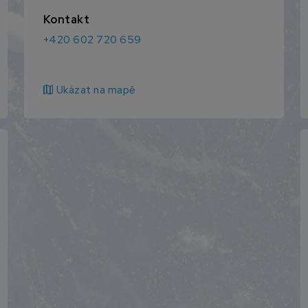
Kontakt
+420 602 720 659
map
Ukázat na mapě