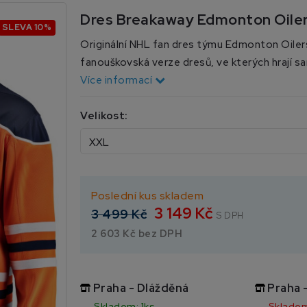
Dres Breakaway Edmonton Oile
SLEVA 10%
Originální NHL fan dres týmu Edmonton Oilers
fanouškovská verze dresů, ve kterých hrají sa
Více informací
Velikost:
Poslední kus skladem
3 149 Kč
3 499 Kč
S DPH
2 603 Kč bez DPH
Praha - Dlážděná
Praha 
Skladem: 1ks
Skladem