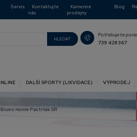
Servis
Kontaktujte
Kamenné
Blog
R
nás
prodejny
Potřebujete pora
HLEDAT
739 428 367
INLINE
DALŠÍ SPORTY (LIKVIDACE)
VÝPRODEJ
 Bruins Home Pastrňák SR