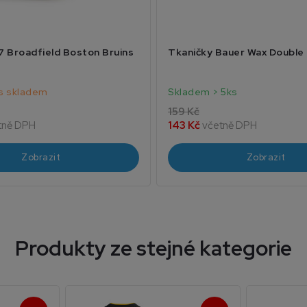
7 Broadfield Boston Bruins
Tkaničky Bauer Wax Double
us skladem
Skladem > 5ks
159 Kč
tně DPH
143 Kč
včetně DPH
Zobrazit
Zobrazit
Produkty ze stejné kategorie