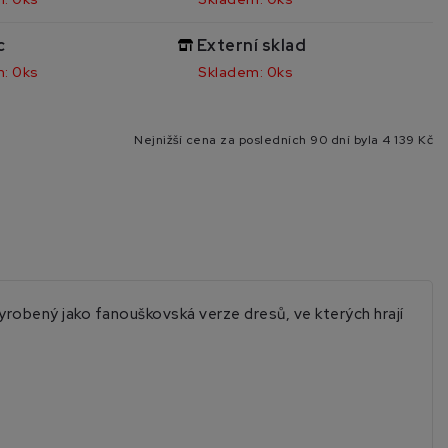
c
Externí sklad
: 0ks
Skladem: 0ks
Nejnižší cena za posledních 90 dní byla
4 139 Kč
yrobený jako fanouškovská verze dresů, ve kterých hrají