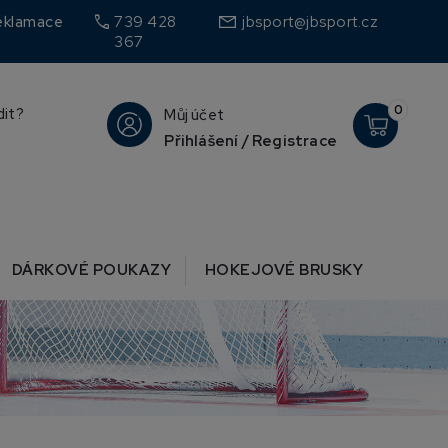
call
eklamace
739 428
jbsport@jbsport.cz
367
0
dit?
Můj účet
Přihlášení / Registrace
DÁRKOVÉ POUKAZY
HOKEJOVÉ BRUSKY