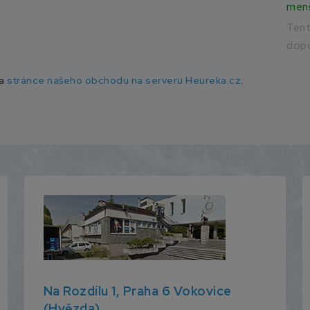
men
Ten
dopo
na
stránce našeho obchodu na serveru Heureka.cz
.
Na Rozdílu 1, Praha 6 Vokovice
(Hvězda)