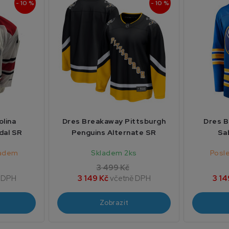
- 10 %
- 10 %
olina
Dres Breakaway Pittsburgh
Dres B
dal SR
Penguins Alternate SR
Sa
ladem
Skladem 2ks
Posl
3 499 Kč
 DPH
3 149 Kč
včetně DPH
3 14
Zobrazit