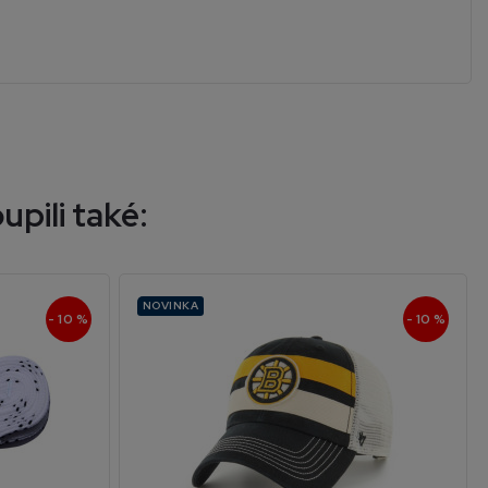
upili také:
NOVINKA
- 10 %
- 10 %