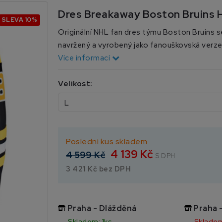
Dres Breakaway Boston Bruins
SLEVA 10%
Originální NHL fan dres týmu Boston Bruins 
navržený a vyrobený jako fanouškovská verze d
Více informací
Velikost:
Poslední kus skladem
4 139 Kč
4 599 Kč
S DPH
3 421 Kč bez DPH
Praha - Dlážděná
Praha 
Skladem: 1ks
Skladem