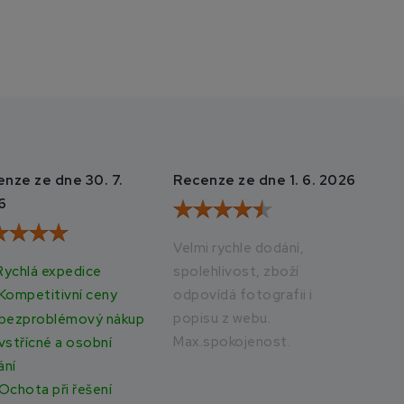
nze ze dne 30. 7.
Recenze ze dne 1. 6. 2026
Rec
6
20
Velmi rychle dodání,
Rychlá expedice
spolehlivost, zboží
Vše
odpovídá fotografii i
rych
Kompetitivní ceny
popisu z webu.
bezproblémový nákup
Max.spokojenost.
vstřícné a osobní
ání
Ochota při řešení