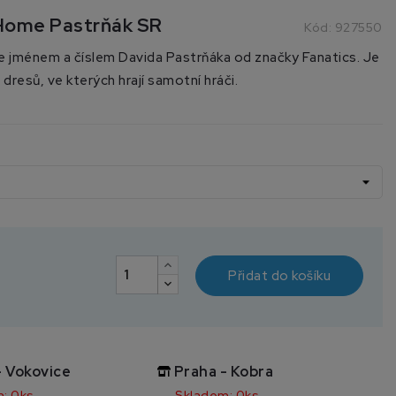
 Home Pastrňák SR
Kód:
927550
se jménem a číslem Davida Pastrňáka od značky Fanatics. Je
resů, ve kterých hrají samotní hráči.
Přidat do košíku
- Vokovice
Praha - Kobra
: 0ks
Skladem: 0ks