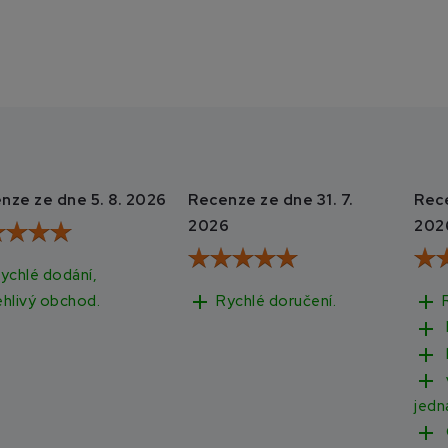
nze ze dne 5. 8. 2026
Recenze ze dne 31. 7.
Rece
2026
202
ychlé dodání,
add
add
Rychlé doručení.
ehlivý obchod.
add
add
add
jedn
add