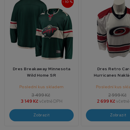
- 10 %
Dres Breakaway Minnesota
Dres Retro Car
Wild Home SR
Hurricanes Naklá
Poslední kus skladem
Poslední kus sk
3 499 Kč
2 999 Kč
3 149 Kč
včetně DPH
2 699 Kč
včetně
Zobrazit
Zobrazit