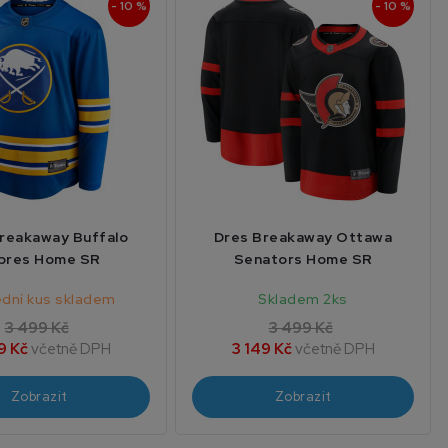
- 10 %
- 10 %
reakaway Buffalo
Dres Breakaway Ottawa
bres Home SR
Senators Home SR
ední kus skladem
Skladem 2ks
3 499 Kč
3 499 Kč
9 Kč
včetně DPH
3 149 Kč
včetně DPH
Zobrazit
Zobrazit