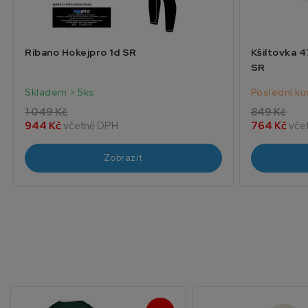
Ribano Hokejpro 1d SR
Kšiltovka 4
SR
Skladem > 5ks
Poslední k
1 049 Kč
849 Kč
944 Kč
včetně DPH
764 Kč
vče
Zobrazit