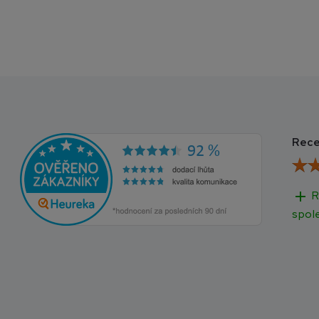
Rece
add
R
spol