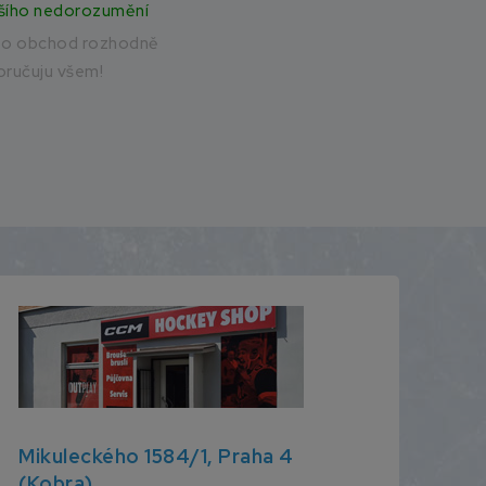
šího nedorozumění
to obchod rozhodně
ručuju všem!
Mikuleckého 1584/1, Praha 4
(Kobra)