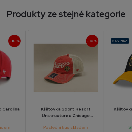
Produkty ze stejné kategorie
- 10 %
- 10 %
NOVINKA
k Carolina
Kšiltovka Sport Resort
Kšiltov
Unstructured Chicago
Blackhawks
ladem
Poslední kus skladem
S