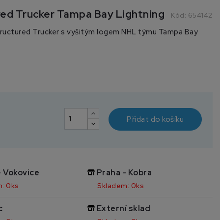
red Trucker Tampa Bay Lightning
Kód:
654142
tructured Trucker s vyšitým logem NHL týmu Tampa Bay
Přidat do košíku
- Vokovice
Praha - Kobra
: 0ks
Skladem: 0ks
c
Externí sklad