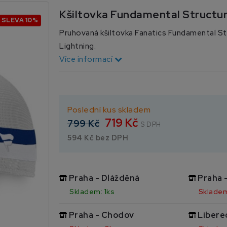
Kšiltovka Fundamental Structu
SLEVA 10%
Pruhovaná kšiltovka Fanatics Fundamental S
Lightning.
Více informací
Poslední kus skladem
719 Kč
799 Kč
S DPH
594 Kč bez DPH
Praha - Dlážděná
Praha 
Skladem: 1ks
Skladem
Praha - Chodov
Libere