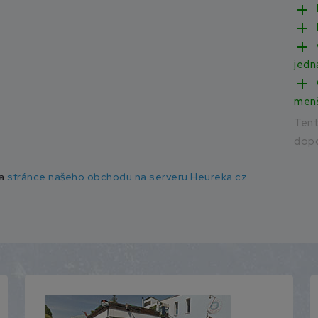
add
add
add
jedn
add
men
Ten
dopo
na
stránce našeho obchodu na serveru Heureka.cz
.