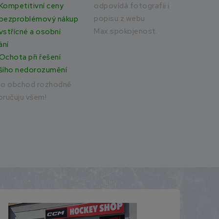
odpovídá fotografii i
rych
Kompetitivní ceny
popisu z webu.
bezproblémový nákup
Max.spokojenost.
vstřícné a osobní
ání
Ochota při řešení
šího nedorozumění
to obchod rozhodně
ručuju všem!