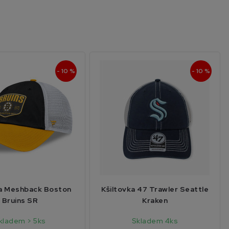
- 10 %
- 10 %
ka Meshback Boston
Kšiltovka 47 Trawler Seattle
Bruins SR
Kraken
kladem > 5ks
Skladem 4ks