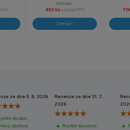
500 Kč
 DPH
450 Kč
včetně DPH
719
Zobrazit
nze ze dne 5. 8. 2026
Recenze ze dne 31. 7.
Rece
2026
202
ychlé dodání,
add
add
Rychlé doručení.
ehlivý obchod.