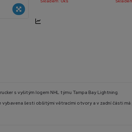
Skladem: 0ks
Skladem
Trucker s vyšitým logem NHL týmu Tampa Bay Lightning.
 vybavena šesti obšitými větracími otvory a v zadní části má 