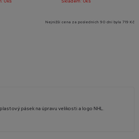
: 0ks
Skladem: 0ks
Nejnižší cena za posledních 90 dní byla
719 Kč
plastový pásek na úpravu velikosti a logo NHL.