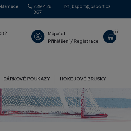
call
eklamace
739 428
jbsport@jbsport.cz
367
0
dit?
Můj účet
Přihlášení / Registrace
DÁRKOVÉ POUKAZY
HOKEJOVÉ BRUSKY