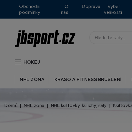
Obchodní
O
Doprava
Výběr
podmínky
nás
velikostí
HOKEJ
NHL ZÓNA
KRASO A FITNESS BRUSLENÍ
Domů
NHL zóna
NHL kšiltovky, kulichy, šály
Kšiltovk