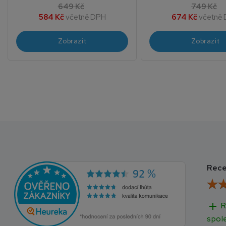
649 Kč
749 Kč
584 Kč
včetně DPH
674 Kč
včetně
Zobrazit
Zobrazit
Rece
add
R
spol