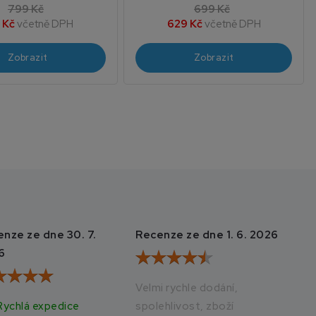
799 Kč
699 Kč
 Kč
včetně DPH
629 Kč
včetně DPH
Zobrazit
Zobrazit
nze ze dne 30. 7.
Recenze ze dne 1. 6. 2026
Rec
6
20
Velmi rychle dodání,
Rychlá expedice
spolehlivost, zboží
Vše