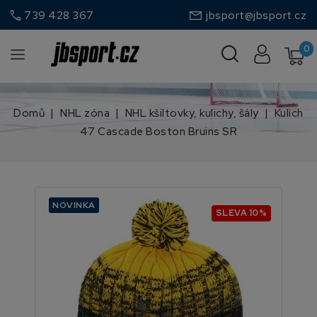
call
739 428 367
jbsport@jbsport.cz
0
Domů
NHL zóna
NHL kšiltovky, kulichy, šály
Kulich
47 Cascade Boston Bruins SR
NOVINKA
SLEVA 10%