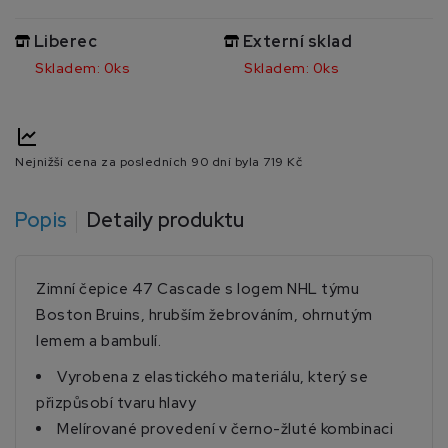
Liberec
Externí sklad
Skladem: 0ks
Skladem: 0ks
Nejnižší cena za posledních 90 dní byla
719 Kč
Popis
Detaily produktu
Zimní čepice 47 Cascade s logem NHL týmu
Boston Bruins, hrubším žebrováním, ohrnutým
lemem a bambulí.
Vyrobena z elastického materiálu, který se
přizpůsobí tvaru hlavy
Melírované provedení v černo-žluté kombinaci