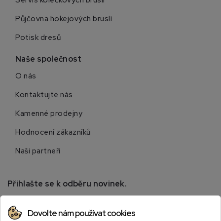
Půjčovna hokejových bruslí
Potisk dresů
Naše společnost
O nás
Kontaktujte nás
Kamenné prodejny
Hodnocení zákazníků
Naši partneři
Přihlašte se k odběru novinek.
Přihlaste se k odběru novinek a získejte informace o
Dovolte nám používat cookies
speciálních slevách.