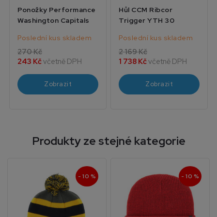
Ponožky Performance
Hůl CCM Ribcor
Washington Capitals
Trigger YTH 30
Poslední kus skladem
Poslední kus skladem
270 Kč
2 169 Kč
243 Kč
včetně DPH
1 738 Kč
včetně DPH
Zobrazit
Zobrazit
Produkty ze stejné kategorie
- 10 %
- 10 %