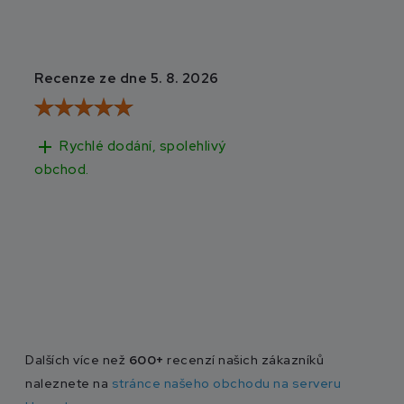
Recenze ze dne 5. 8. 2026
Recenze ze dne 3
add
add
Rychlé dodání, spolehlivý
Rychlé doručen
obchod.
Dalších více než
600+
recenzí našich zákazníků
naleznete na
stránce našeho obchodu na serveru