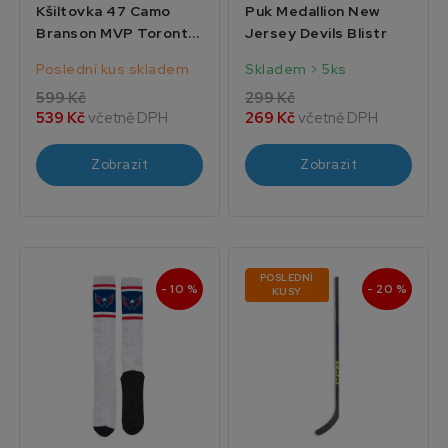
Kšiltovka 47 Camo
Puk Medallion New
Branson MVP Toronto
Jersey Devils Blistr
Maple Leafs
Poslední kus skladem
Skladem > 5ks
599 Kč
299 Kč
539 Kč
včetně DPH
269 Kč
včetně DPH
Zobrazit
Zobrazit
POSLEDNÍ
- 10 %
- 20 %
KUSY