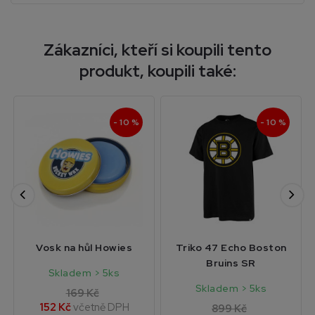
Zákazníci, kteří si koupili tento
produkt, koupili také:
- 10 %
- 10 %
Vosk na hůl Howies
Triko 47 Echo Boston
Bruins SR
Skladem > 5ks
Skladem > 5ks
169 Kč
152 Kč
včetně DPH
899 Kč