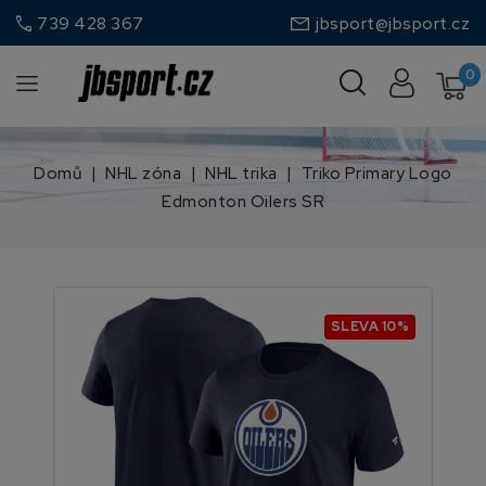
call
739 428 367
jbsport@jbsport.cz
0
Domů
NHL zóna
NHL trika
Triko Primary Logo
Edmonton Oilers SR
SLEVA 10%