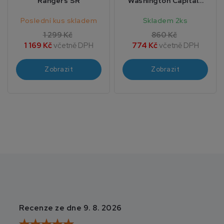
Rangers SR
Washington Capitals
SR
Poslední kus skladem
Skladem 2ks
1 299 Kč
860 Kč
1 169 Kč
včetně DPH
774 Kč
včetně DPH
Zobrazit
Zobrazit
Recenze ze dne 9. 8. 2026
Recenze ze dne 5