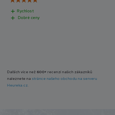
add
add
Rychlost
Rychlé dodání,
add
Dobré ceny
obchod.
Dalších více než
600+
recenzí našich zákazníků
naleznete na
stránce našeho obchodu na serveru
Heureka.cz
.