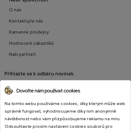
O nás
Kontaktujte nás
Kamenné prodejny
Hodnocení zákazníků
Naši partneři
Přihlašte se k odběru novinek.
Přihlaste se k odběru novinek a získejte informace o
Dovolte nám používat cookies
speciálních slevách.
Na tomto webu používáme cookies, díky kterým může web
správně fungovat, vyhodnocujeme díky nim anonymně
návštěvnost nebo vám přizpůsobujeme reklamu na míru.
Odsouhlaste prosím nastavení cookies souborů pro