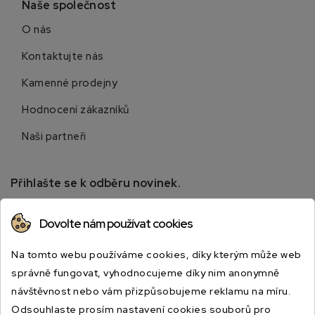
Naše společnost
O nás
Kontaktujte nás
Kamenné prodejny
Hodnocení zákazníků
Naši partneři
Přihlašte se k odběru novinek.
Přihlaste se k odběru novinek a získejte informace o
Dovolte nám používat cookies
speciálních slevách.
Na tomto webu používáme cookies, díky kterým může web
správně fungovat, vyhodnocujeme díky nim anonymně
návštěvnost nebo vám přizpůsobujeme reklamu na míru.
Odsouhlaste prosím nastavení cookies souborů pro