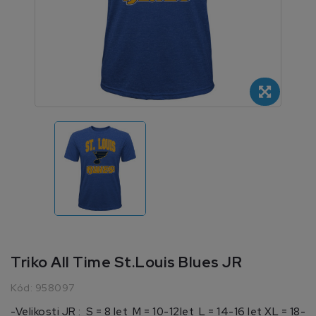
Triko All Time St.Louis Blues JR
Kód:
958097
-Velikosti JR : S = 8 let M = 10-12let L = 14-16 let XL = 18-