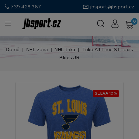
call
739 428 367
jbsport@jbsport.cz
0
Domů
NHL zóna
NHL trika
Triko All Time St.Louis
Blues JR
SLEVA 10%