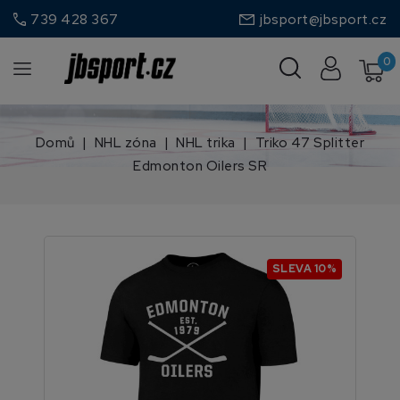
call
739 428 367
jbsport@jbsport.cz
0
Domů
NHL zóna
NHL trika
Triko 47 Splitter
Edmonton Oilers SR
SLEVA 10%