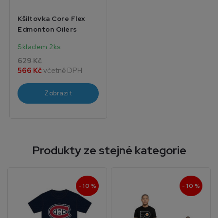
Kšiltovka Core Flex
Edmonton Oilers
Skladem 2ks
629 Kč
566 Kč
včetně DPH
Zobrazit
Produkty ze stejné kategorie
- 10 %
- 10 %