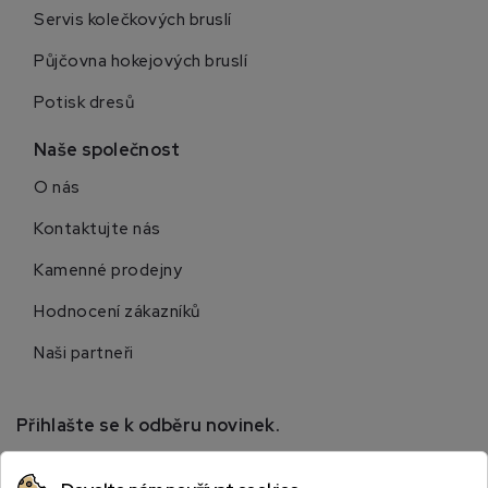
Servis kolečkových bruslí
Půjčovna hokejových bruslí
Potisk dresů
Naše společnost
O nás
Kontaktujte nás
Kamenné prodejny
Hodnocení zákazníků
Naši partneři
Přihlašte se k odběru novinek.
Přihlaste se k odběru novinek a získejte informace o