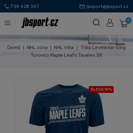
call
739 428 367
jbsport@jbsport.cz
0
Domů
NHL zóna
NHL trika
Triko Levelwear Icing
Toronto Maple Leafs Tavares SR
SLEVA 10%