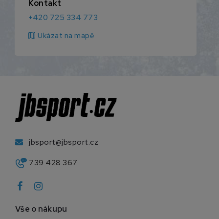
Kontakt
+420 725 334 773
map
Ukázat na mapě
jbsport@jbsport.cz
739 428 367
Vše o nákupu