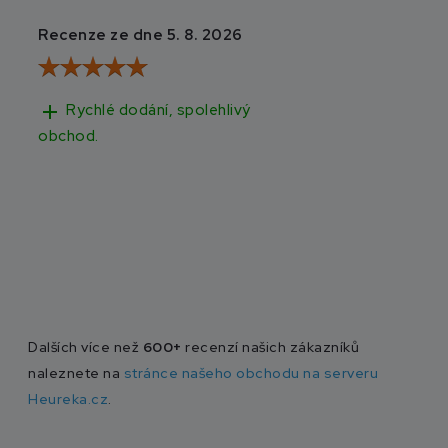
Recenze ze dne 5. 8. 2026
Recenze ze dne 3
add
add
Rychlé dodání, spolehlivý
Rychlé doručen
obchod.
Dalších více než
600+
recenzí našich zákazníků
naleznete na
stránce našeho obchodu na serveru
Heureka.cz
.