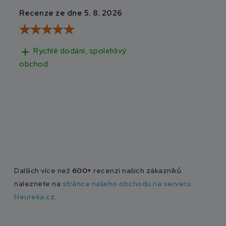
Recenze ze dne 5. 8. 2026
Recenze ze dne 3
add
add
Rychlé dodání, spolehlivý
Rychlé doručen
obchod.
Dalších více než
600+
recenzí našich zákazníků
naleznete na
stránce našeho obchodu na serveru
Heureka.cz
.