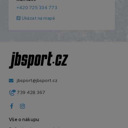
+420 725 334 773
map
Ukázat na mapě
jbsport@jbsport.cz
739 428 367
Vše o nákupu