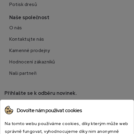
Potisk dresů
Naše společnost
O nás
Kontaktujte nás
Kamenné prodejny
Hodnocení zákazníků
Naši partneři
Přihlašte se k odběru novinek.
Přihlaste se k odběru novinek a získejte informace o
Dovolte nám používat cookies
speciálních slevách.
Na tomto webu používáme cookies, díky kterým může web
správně fungovat, vyhodnocujeme díky nim anonymně