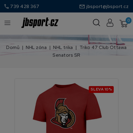
call
739 428 367
jbsport@jbsport.cz
0
Domů
NHL zóna
NHL trika
Triko 47 Club Ottawa
Senators SR
SLEVA 10%