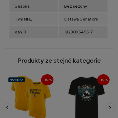
Sezona
Bez sezony
Tým NHL
Ottawa Senators
ean13
192309545617
Produkty ze stejné kategorie
- 10 %
- 10 %
NOVINKA