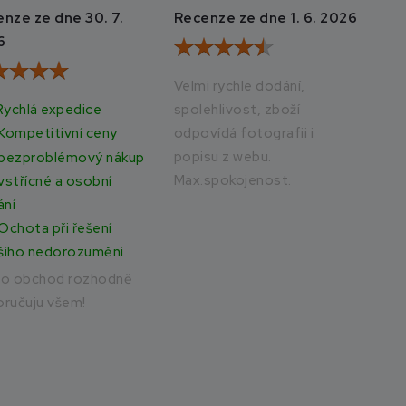
nze ze dne 30. 7.
Recenze ze dne 1. 6. 2026
Rec
6
20
Velmi rychle dodání,
Rychlá expedice
spolehlivost, zboží
Vše
odpovídá fotografii i
rych
Kompetitivní ceny
popisu z webu.
bezproblémový nákup
Max.spokojenost.
vstřícné a osobní
ání
Ochota při řešení
šího nedorozumění
to obchod rozhodně
ručuju všem!