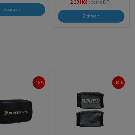
2 231 Kč
včetně DPH
Zobrazit
Zobrazit
- 10 %
- 10 %