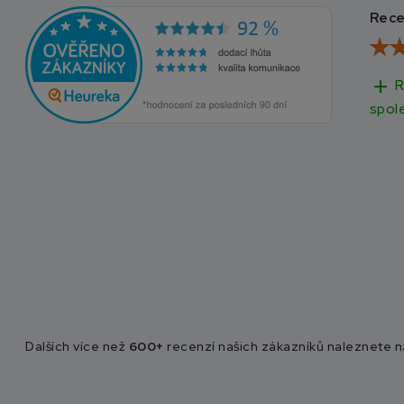
Rece
add
R
spol
Dalších více než
600+
recenzí našich zákazníků naleznete 