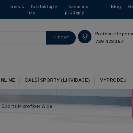
Servis
Kontaktujte
Kamenné
Blog
R
nás
prodejny
Potřebujete pora
HLEDAT
739 428 367
INLINE
DALŠÍ SPORTY (LIKVIDACE)
VÝPRODEJ
e Sports Microfiber Wipe