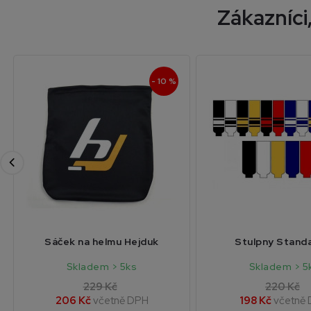
Zákazníci,
- 10 %
Sáček na helmu Hejduk
Stulpny Stand
Skladem > 5ks
Skladem > 5
229 Kč
220 Kč
206 Kč
včetně DPH
198 Kč
včetně