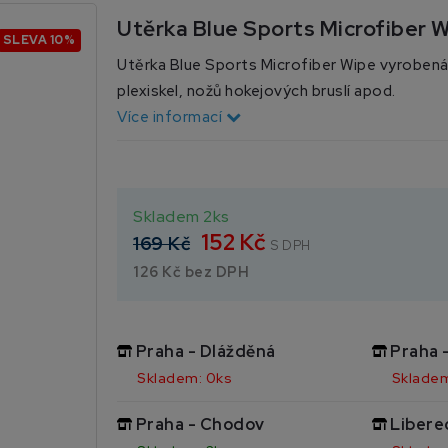
Utěrka Blue Sports Microfiber 
SLEVA 10%
Utěrka Blue Sports Microfiber Wipe vyrobená
plexiskel, nožů hokejových bruslí apod.
Více informací
Skladem 2ks
152 Kč
169 Kč
S DPH
126 Kč bez DPH
Praha - Dlážděná
Praha 
Skladem: 0ks
Skladem
Praha - Chodov
Libere