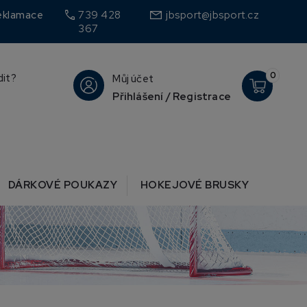
call
eklamace
739 428
jbsport@jbsport.cz
367
0
dit?
Můj účet
Přihlášení / Registrace
DÁRKOVÉ POUKAZY
HOKEJOVÉ BRUSKY