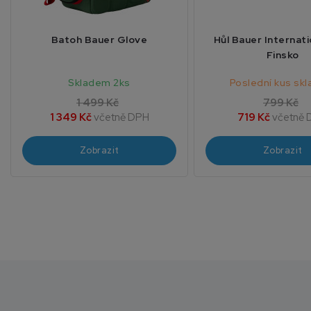
Batoh Bauer Glove
Hůl Bauer Internati
Finsko
Skladem 2ks
Poslední kus sk
1 499 Kč
799 Kč
1 349 Kč
včetně DPH
719 Kč
včetně 
Zobrazit
Zobrazit