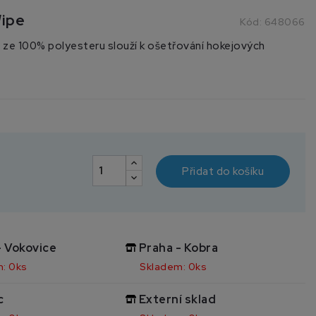
Wipe
Kód:
648066
 ze 100% polyesteru slouží k ošetřování hokejových
Přidat do košíku
- Vokovice
Praha - Kobra
: 0ks
Skladem: 0ks
c
Externí sklad