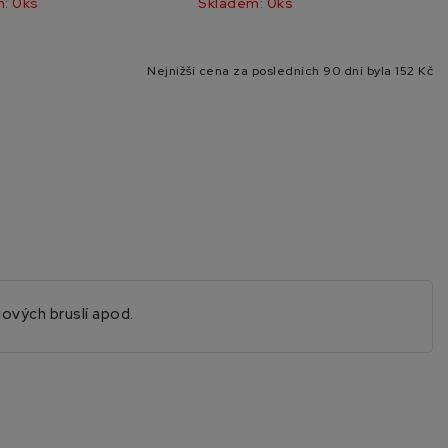
: 0ks
Skladem: 0ks
Nejnižší cena za posledních 90 dní byla
152 Kč
ových bruslí apod.