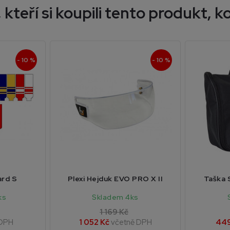
 kteří si koupili tento produkt, ko
- 10 %
- 10 %
ard S
Plexi Hejduk EVO PRO X II
Taška 
ks
Skladem 4ks
1 169 Kč
 DPH
1 052 Kč
včetně DPH
449