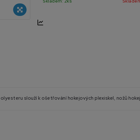
Skladem: 2ks
Skladem
lyesteru slouží k ošetřování hokejových plexiskel, nožů hokej