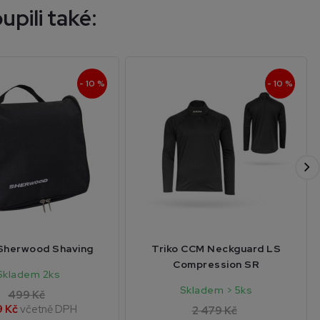
upili také:
- 10 %
- 10 %
Sherwood Shaving
Triko CCM Neckguard LS
Compression SR
Skladem 2ks
Skladem > 5ks
499 Kč
 Kč
včetně DPH
2 479 Kč