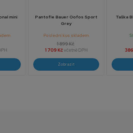
onal mini
Pantofle Bauer Oofos Sport
Taška B
Grey
ladem
Poslední kus skladem
S
1 899 Kč
DPH
1 709 Kč
včetně DPH
386
Zobrazit