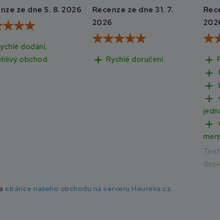
nze ze dne 5. 8. 2026
Recenze ze dne 31. 7.
Rece
2026
202
ychlé dodání,
add
add
Rychlé doručení.
ehlivý obchod.
add
add
add
jedn
add
men
Ten
dopo
na
stránce našeho obchodu na serveru Heureka.cz
.