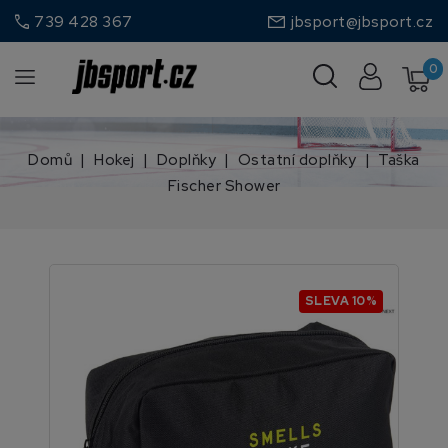
call
739 428 367
jbsport@jbsport.cz
0
Domů
Hokej
Doplňky
Ostatní doplňky
Taška
Fischer Shower
SLEVA 10%