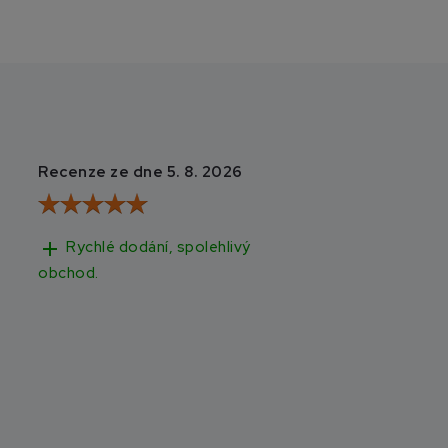
Recenze ze dne 5. 8. 2026
Recenze ze dne 3
add
add
Rychlé dodání, spolehlivý
Rychlé doručen
obchod.