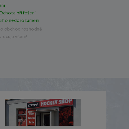
ání
Ochota při řešení
šího nedorozumění
to obchod rozhodně
ručuju všem!