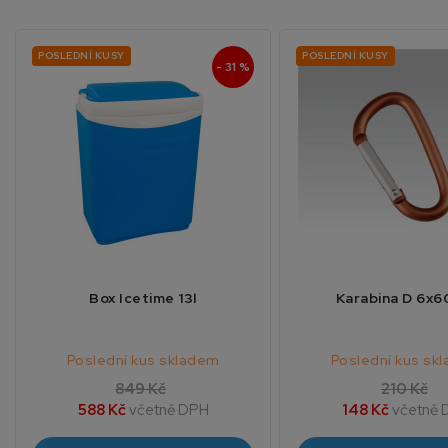
POSLEDNÍ KUSY
POSLEDNÍ KUSY
- 31 %
Box Icetime 13l
Karabina D 6x
Poslední kus skladem
Poslední kus sk
849 Kč
210 Kč
588 Kč
včetně DPH
148 Kč
včetně 