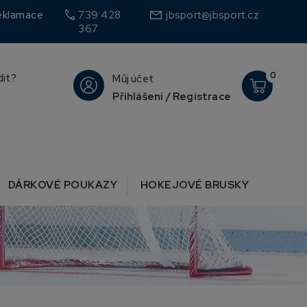
call
eklamace
739 428
jbsport@jbsport.cz
367
0
dit?
Můj účet
Přihlášení / Registrace
DÁRKOVÉ POUKAZY
HOKEJOVÉ BRUSKY