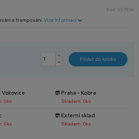
Kód:
597838
ování a trempování.
Více informací
Přidat do košíku
- Vokovice
Praha - Kobra
: 0ks
Skladem: 0ks
c
Externí sklad
: 0ks
Skladem: 0ks