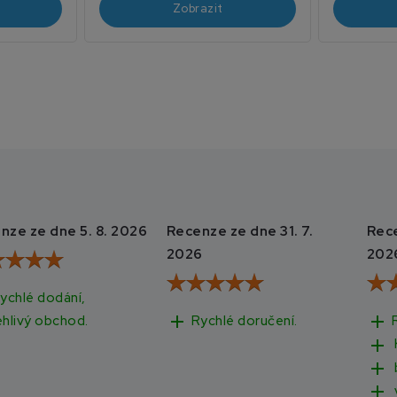
Zobrazit
nze ze dne 5. 8. 2026
Recenze ze dne 31. 7.
Rece
2026
202
ychlé dodání,
add
add
Rychlé doručení.
ehlivý obchod.
add
add
add