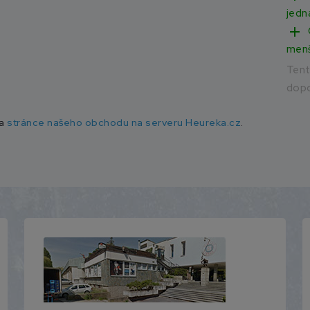
jedn
add
men
Ten
dopo
na
stránce našeho obchodu na serveru Heureka.cz
.