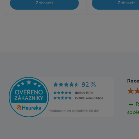
Zobrazit
Zobrazit
Rece
add
R
spol