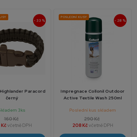
KUSY
POSLEDNÍ KUSY
- 33 %
- 28 %
Highlander Paracord
Impregnace Collonil Outdoor
černý
Active Textile Wash 250ml
Skladem 3ks
Poslední kus skladem
160 Kč
290 Kč
 Kč
včetně DPH
208 Kč
včetně DPH