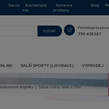
Servis
Kontaktujte
Kamenné
Blog
R
nás
prodejny
Potřebujete pora
HLEDAT
739 428 367
INLINE
DALŠÍ SPORTY (LIKVIDACE)
VÝPRODEJ
utdoorové doplňky
Šňůra Utility 3mm x 15m