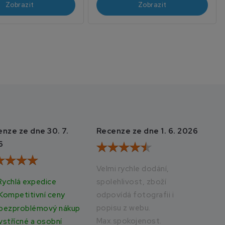
Zobrazit
Zobrazit
nze ze dne 30. 7.
Recenze ze dne 1. 6. 2026
Rec
6
20
Velmi rychle dodání,
Rychlá expedice
spolehlivost, zboží
Vše
odpovídá fotografii i
rych
Kompetitivní ceny
popisu z webu.
bezproblémový nákup
Max.spokojenost.
vstřícné a osobní