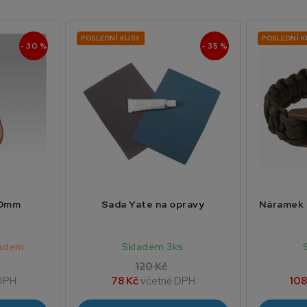
POSLEDNÍ KUSY
POSLEDNÍ 
- 30 %
- 35 %
60mm
Sada Yate na opravy
Náramek 
ladem
Skladem 3ks
120 Kč
DPH
78 Kč
včetně DPH
108