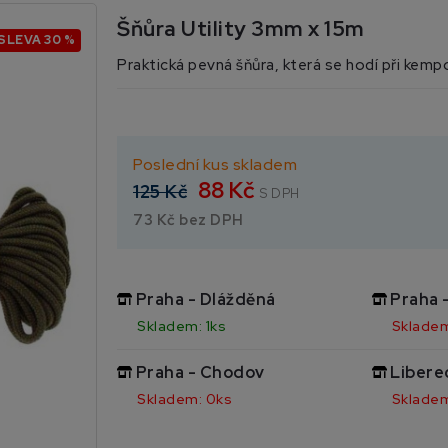
Šňůra Utility 3mm x 15m
SLEVA 30 %
Praktická pevná šňůra, která se hodí při kemp
Poslední kus skladem
88 Kč
125 Kč
S DPH
73 Kč bez DPH
Praha - Dlážděná
Praha 
Skladem: 1ks
Skladem
Praha - Chodov
Libere
Skladem: 0ks
Skladem