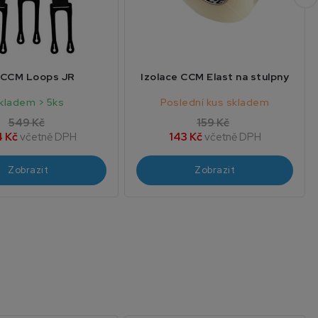
 CCM Loops JR
Izolace CCM Elast na stulpny
kladem > 5ks
Poslední kus skladem
549 Kč
159 Kč
 Kč
včetně DPH
143 Kč
včetně DPH
Zobrazit
Zobrazit