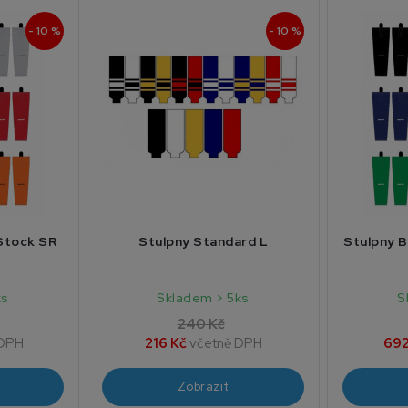
- 10 %
- 10 %
 Stock SR
Stulpny Standard L
Stulpny B
ks
Skladem > 5ks
S
240 Kč
 DPH
216 Kč
včetně DPH
692
Zobrazit