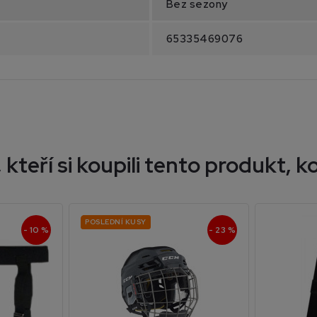
Bez sezony
65335469076
 kteří si koupili tento produkt, ko
POSLEDNÍ KUSY
- 10 %
- 23 %