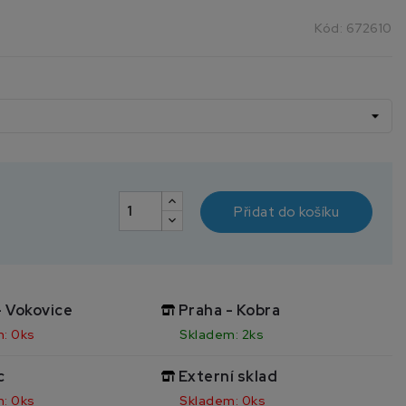
Kód:
672610
Přidat do košíku
- Vokovice
Praha - Kobra
: 0ks
Skladem: 2ks
c
Externí sklad
: 0ks
Skladem: 0ks