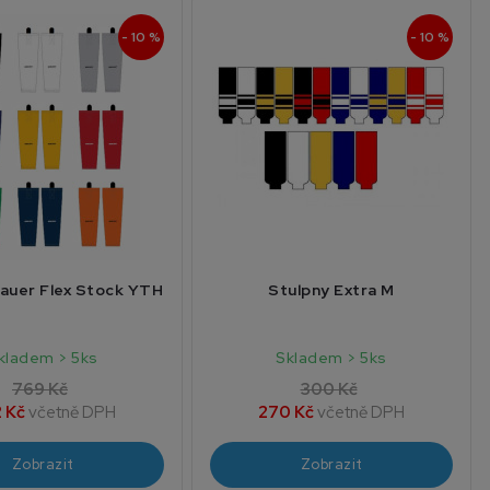
- 10 %
- 10 %
auer Flex Stock YTH
Stulpny Extra M
kladem > 5ks
Skladem > 5ks
769 Kč
300 Kč
 Kč
včetně DPH
270 Kč
včetně DPH
Zobrazit
Zobrazit