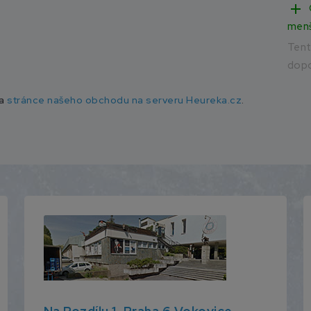
add
men
Ten
dopo
na
stránce našeho obchodu na serveru Heureka.cz
.