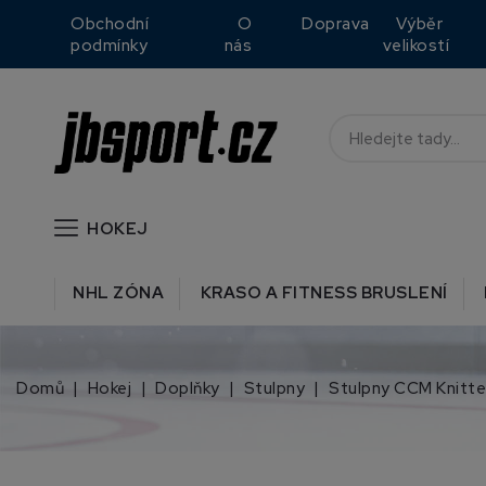
Obchodní
O
Doprava
Výběr
podmínky
nás
velikostí
HOKEJ
NHL ZÓNA
KRASO A FITNESS BRUSLENÍ
Domů
Hokej
Doplňky
Stulpny
Stulpny CCM Knitt