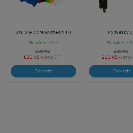
Stulpny CCM Knitted YTH
Podvazky J
Skladem > 5ks
Skladem > 5
689 Kč
289 Kč
620 Kč
včetně DPH
260 Kč
včetně
Zobrazit
Zobrazit