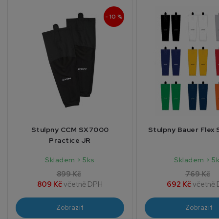
- 10 %
Stulpny CCM SX7000
Stulpny Bauer Flex
Practice JR
Skladem > 5ks
Skladem > 5
899 Kč
769 Kč
809 Kč
včetně DPH
692 Kč
včetně
Zobrazit
Zobrazit