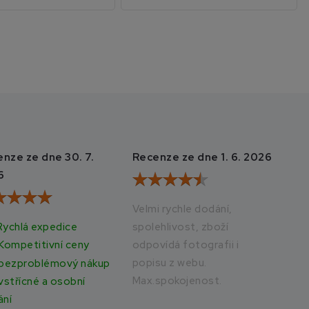
nze ze dne 30. 7.
Recenze ze dne 1. 6. 2026
Rec
6
20
Velmi rychle dodání,
Rychlá expedice
spolehlivost, zboží
Vše
odpovídá fotografii i
rych
Kompetitivní ceny
popisu z webu.
bezproblémový nákup
Max.spokojenost.
vstřícné a osobní
ání