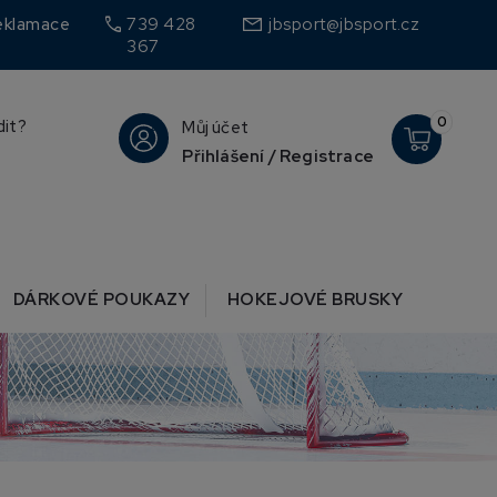
call
eklamace
739 428
jbsport@jbsport.cz
367
0
dit?
Můj účet
Přihlášení / Registrace
DÁRKOVÉ POUKAZY
HOKEJOVÉ BRUSKY