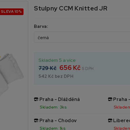
Stulpny CCM Knitted JR
SLEVA 10%
Barva:
Skladem 5 a více
656 Kč
729 Kč
S DPH
542 Kč bez DPH
Praha - Dlážděná
Praha 
Skladem: 3ks
Skladem
Praha - Chodov
Libere
Skladem: 1ks
Skladem