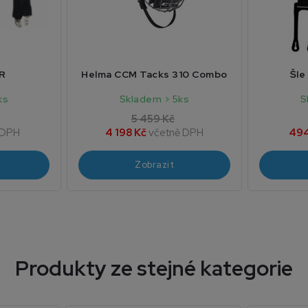
R
Helma CCM Tacks 310 Combo
Šle
ks
Skladem > 5ks
S
5 459 Kč
 DPH
4 198 Kč
včetně DPH
494
Zobrazit
Produkty ze stejné kategorie