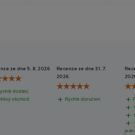
nze ze dne 5. 8. 2026
Recenze ze dne 31. 7.
Rece
2026
202
ychlé dodání,
add
add
Rychlé doručení.
ehlivý obchod.
add
add
add
jedn