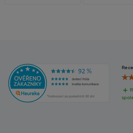
Rece
add
R
spol