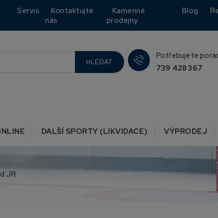
Servis
Kontaktujte
Kamenné
Blog
R
nás
prodejny
Potřebujete pora
HLEDAT
739 428 367
INLINE
DALŠÍ SPORTY (LIKVIDACE)
VÝPRODEJ
ed JR