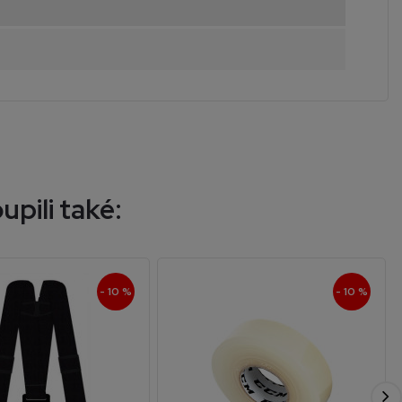
upili také:
- 10 %
- 10 %