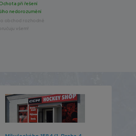
Ochota při řešení
šího nedorozumění
to obchod rozhodně
ručuju všem!