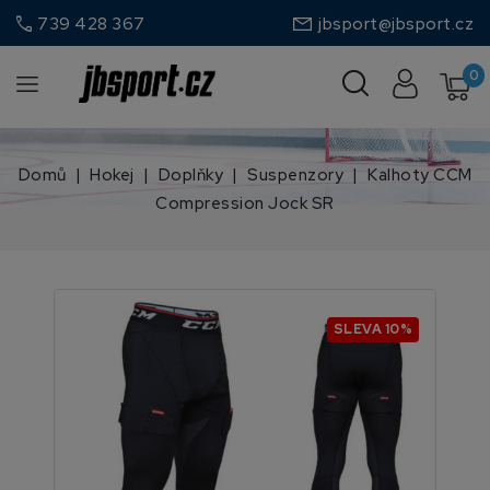
call
739 428 367
jbsport@jbsport.cz
0
Domů
Hokej
Doplňky
Suspenzory
Kalhoty CCM
Compression Jock SR
SLEVA 10%