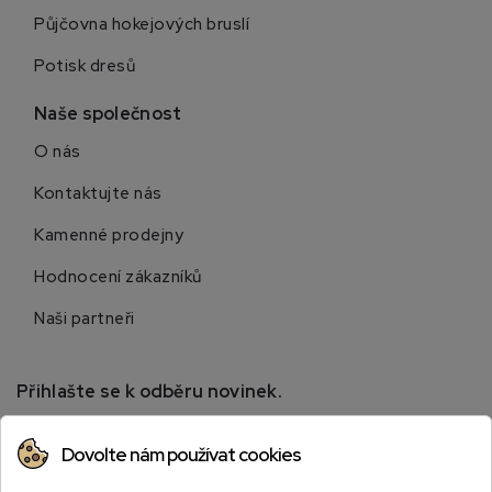
Půjčovna hokejových bruslí
Potisk dresů
Naše společnost
O nás
Kontaktujte nás
Kamenné prodejny
Hodnocení zákazníků
Naši partneři
Přihlašte se k odběru novinek.
Přihlaste se k odběru novinek a získejte informace o
Dovolte nám používat cookies
speciálních slevách.