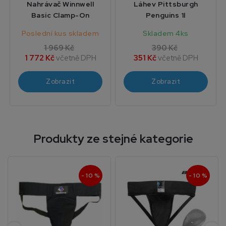
Nahrávač Winnwell
Láhev Pittsburgh
Basic Clamp-On
Penguins 1l
Poslední kus skladem
Skladem 4ks
1 969 Kč
390 Kč
1 772 Kč
včetně DPH
351 Kč
včetně DPH
Zobrazit
Zobrazit
Produkty ze stejné kategorie
- 10 %
- 10 %