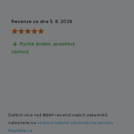
Recenze ze dne 5. 8. 2026
Recenze ze dne 3
add
add
Rychlé dodání, spolehlivý
Rychlé doručen
obchod.
Dalších více než
600+
recenzí našich zákazníků
naleznete na
stránce našeho obchodu na serveru
Heureka.cz
.