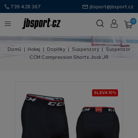
call
739 428 367
jbsport@jbsport.cz
0
Domů
Hokej
Doplňky
Suspenzory
Suspenzor
CCM Compression Shorts Jock JR
SLEVA 10%