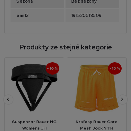
Sezona
Bez sezony
ean13
191520518509
Produkty ze stejné kategorie
- 10 %
- 10 %
Suspenzor Bauer NG
Kraťasy Bauer Core
Womens Jill
Mesh Jock YTH