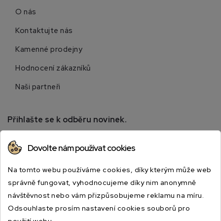
O nás
Kontaktujte nás
Kamenné prodejny
Hodnocení zákazníků
Naši partneři
Přihlašte se k odběru novinek.
Přihlaste se k odběru novinek a získejte informace o
Dovolte nám používat cookies
speciálních slevách.
Na tomto webu používáme cookies, díky kterým může web
správně fungovat, vyhodnocujeme díky nim anonymně
návštěvnost nebo vám přizpůsobujeme reklamu na míru.
Odsouhlaste prosím nastavení cookies souborů pro