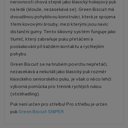
nerovností chová stejně jako klasický hokejový puk
na ledě (klouže, nezasekává se). Green Biscuit má
dvoudílnou pohyblivou konstrukci, která je spojena
třemi kovovými šrouby, mezi kterými jsou navíc
distanční gumy. Tento šikovný systém funguje jako
tlumič, který zabraňuje puku přetáčení a
poskakování při každém kontaktu a rychlejším
pohybu.
Green Biscuit se na hrubém povrchu nepřetáčí,
nezasekává a nekutálí jako klasický puk rozměr
klasického seniorského puku, je však o něco lehčí
výborná pomůcka pro trénink rychlých rukou
(stickhadling).
Puk není určen pro střelbu! Pro střelbu je určen
puk
Green Biscuit SNIPER
.