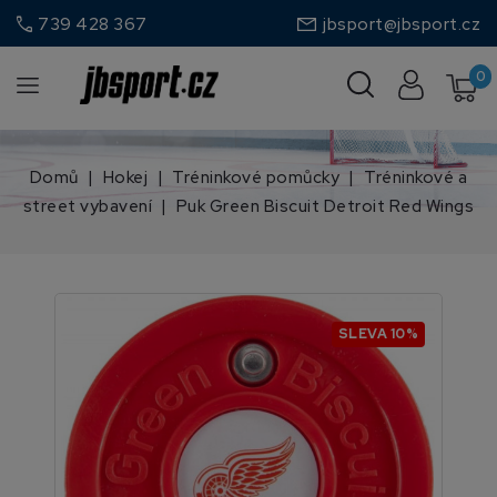
call
739 428 367
jbsport@jbsport.cz
0
Domů
Hokej
Tréninkové pomůcky
Tréninkové a
street vybavení
Puk Green Biscuit Detroit Red Wings
SLEVA 10%