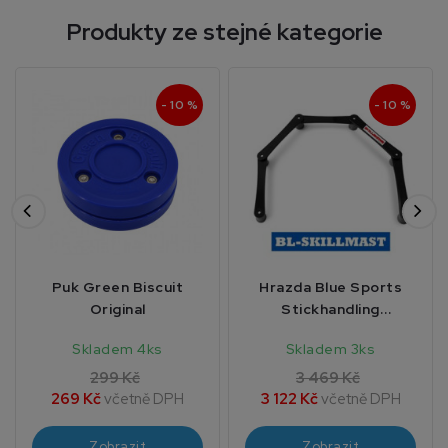
Produkty ze stejné kategorie
- 10 %
- 10 %
Puk Green Biscuit
Hrazda Blue Sports
Original
Stickhandling
Skillmaster
Skladem 4ks
Skladem 3ks
299 Kč
3 469 Kč
269 Kč
včetně DPH
3 122 Kč
včetně DPH
Zobrazit
Zobrazit