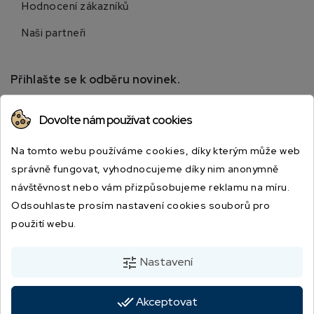
Hodnocení zákazníků
Naši partneři
Přihlašte se k odběru novinek.
Přihlaste se k odběru novinek a získejte informace o
Dovolte nám používat cookies
speciálních slevách.
Na tomto webu používáme cookies, díky kterým může web
správně fungovat, vyhodnocujeme díky nim anonymně
návštěvnost nebo vám přizpůsobujeme reklamu na míru.
Odsouhlaste prosím nastavení cookies souborů pro
použití webu.
Odesláním souhlasíte s podmínkami a zásadami ochrany osobních údajů.
tune
Nastavení
done_all
Akceptovat