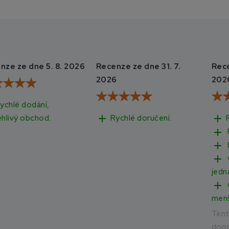
nze ze dne 5. 8. 2026
Recenze ze dne 31. 7.
Rece
2026
202
ychlé dodání,
add
add
Rychlé doručení.
ehlivý obchod.
add
add
add
jedn
add
men
Ten
dopo