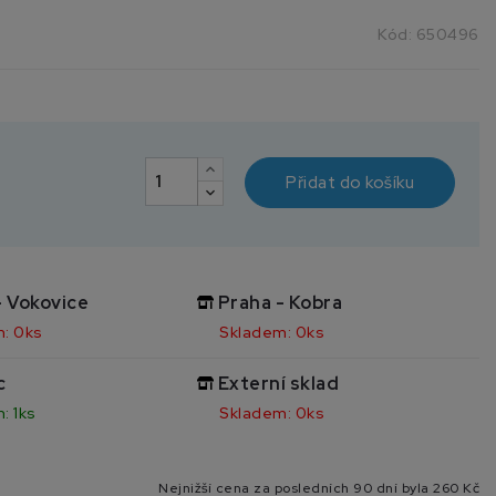
Kód:
650496
Přidat do košíku
- Vokovice
Praha - Kobra
: 0ks
Skladem: 0ks
c
Externí sklad
: 1ks
Skladem: 0ks
Nejnižší cena za posledních 90 dní byla
260 Kč