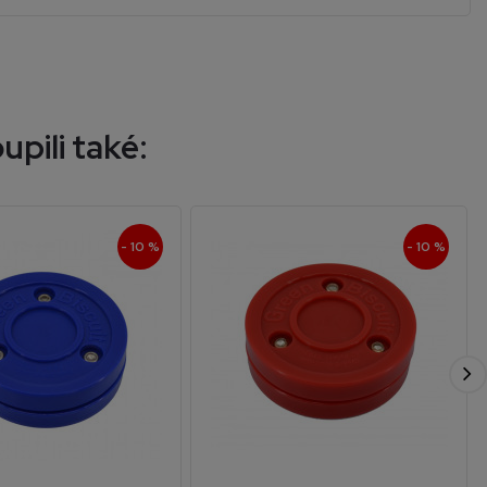
upili také:
- 10 %
- 10 %