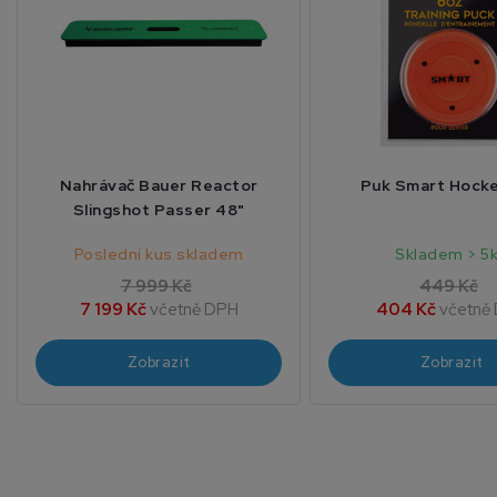
Nahrávač Bauer Reactor
Puk Smart Hock
Slingshot Passer 48"
Poslední kus skladem
Skladem > 5
7 999 Kč
449 Kč
7 199 Kč
včetně DPH
404 Kč
včetně
Zobrazit
Zobrazit