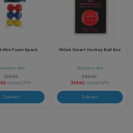
B.Mini Foam 6pack
Míček Smart Hockey Ball 8oz
Skladem 4ks
Skladem 4ks
239 Kč
349 Kč
 Kč
včetně DPH
314 Kč
včetně DPH
Zobrazit
Zobrazit