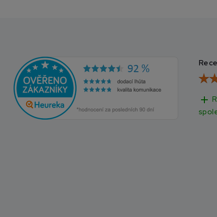
Rece
add
R
spol