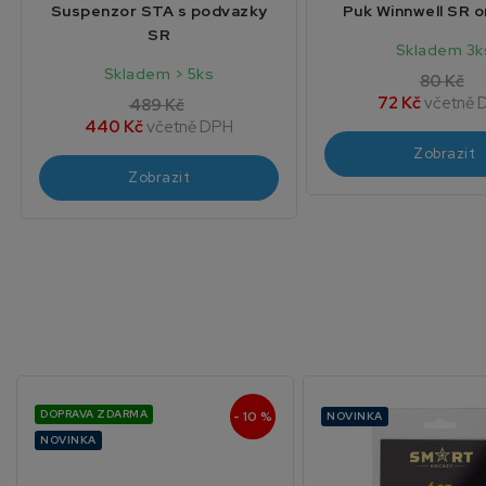
Suspenzor STA s podvazky
Puk Winnwell SR 
SR
Skladem 3k
Skladem > 5ks
80 Kč
72 Kč
včetně 
489 Kč
440 Kč
včetně DPH
Zobrazit
Zobrazit
DOPRAVA ZDARMA
- 10 %
NOVINKA
NOVINKA