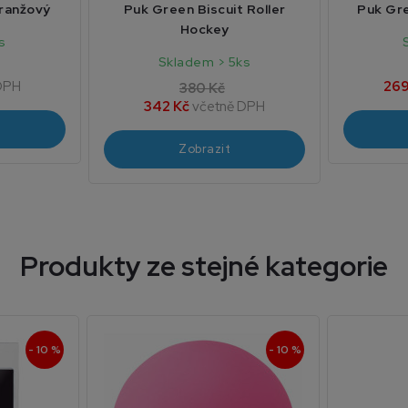
oranžový
Puk Green Biscuit Roller
Puk Gre
Hockey
s
Skladem > 5ks
DPH
269
380 Kč
342 Kč
včetně DPH
Zobrazit
Produkty ze stejné kategorie
- 10 %
- 10 %