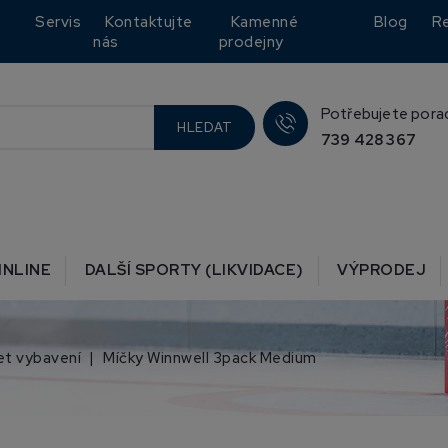
Servis
Kontaktujte
Kamenné
Blog
R
nás
prodejny
Potřebujete pora
HLEDAT
739 428 367
INLINE
DALŠÍ SPORTY (LIKVIDACE)
VÝPRODEJ
et vybavení
Míčky Winnwell 3pack Medium