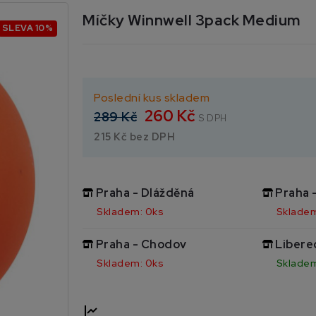
Míčky Winnwell 3pack Medium
SLEVA 10%
Poslední kus skladem
260 Kč
289 Kč
S DPH
215 Kč bez DPH
Praha - Dlážděná
Praha 
Skladem: 0ks
Skladem
Praha - Chodov
Libere
Skladem: 0ks
Skladem