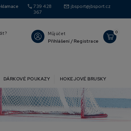
call
eklamace
739 428
jbsport@jbsport.cz
367
0
dit?
Můj účet
Přihlášení / Registrace
DÁRKOVÉ POUKAZY
HOKEJOVÉ BRUSKY