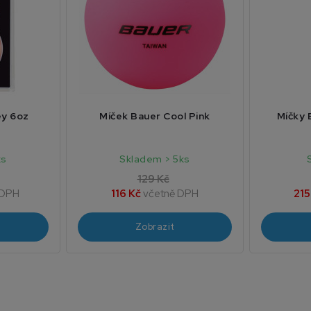
ey 6oz
Míček Bauer Cool Pink
Míčky 
ks
Skladem > 5ks
129 Kč
 DPH
116 Kč
včetně DPH
215
Zobrazit