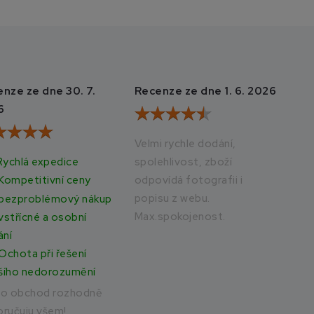
nze ze dne 30. 7.
Recenze ze dne 1. 6. 2026
Rec
6
20
Velmi rychle dodání,
Rychlá expedice
spolehlivost, zboží
Vše
odpovídá fotografii i
rych
Kompetitivní ceny
popisu z webu.
bezproblémový nákup
Max.spokojenost.
vstřícné a osobní
ání
Ochota při řešení
šího nedorozumění
to obchod rozhodně
ručuju všem!