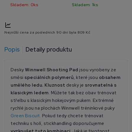
Skladem: 0ks
Skladem: 1ks
Nejnižší cena za posledních 90 dní byla
809 Kč
Popis
Detaily produktu
Desky
Winnwell Shooting Pad
jsou vyrobeny ze
směsi
speciálních polymerů
, které jsou
obsahem
umělého ledu. Kluznost
desky je
srovnatelná s
klasickým ledem
. Můžete tak bez obav trénovat
střelbu s klasickým hokejovým pukem. Extrémně
rychlé jsou na plochách Winnwell tréninkové puky
Green Biscuit.
Pokud tedy chcete trénovat
techniku s holí, stickhandling doporučujeme
vyzkoušet tuto kombinaci
. Jaká je životnost