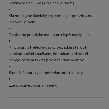
Rozměry 1 x 0,5 m (šířka cca 2-3mm)
Kluznost jako klasický led, simuluje opravdovou
ledovou plochu
Deska má praktické madlo pro lepší manipulaci
Při použití střelecké desky odpadají starosti
s nežádoucími značkami, čmouhami od holí či
hokejových pásek na podlaze, dlažbě apod.
Sluneční paprsky nemění vlastnosti desky
Lze používat
doma
i
venku