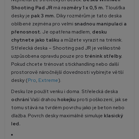
Shooting Pad JR
má
rozměry 1 x 0,5 m.
Tloušťka
desky je
pak 3 mm.
Díky rozměrům je tato deska
oblíbené zejména pro velmi
snadnou manipulaci a
přenosnost.
Je opatřena madlem,
desku
chytnete jako tašku
a můžete vyrazit na trénink.
Střelecká deska – Shooting pad JR je velikostně
uzpůsobena opravdu pouze pro
trénink střelby.
Pokud chcete trénovat stickhandling nebo další
prostorově náročnější dovednosti vybírejte větší
desky (
Pro
,
Extreme
).
Desku lze použít venku i doma. Střelecká deska
ochrání
Vaší drahou
hokejku
proti poškození, jak se
tomu stává na tvrdém povrchu jako je beton nebo
dlažba. Povrch desky maximálně simuluje
klasický
led.