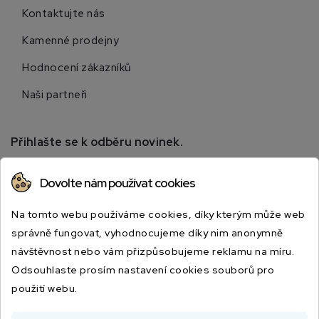
Kontaktujte nás
Kamenné prodejny
Hodnocení zákazníků
Naši partneři
Přihlašte se k odběru novinek.
Přihlaste se k odběru novinek a získejte informace o
Dovolte nám používat cookies
speciálních slevách.
Na tomto webu používáme cookies, díky kterým může web
správně fungovat, vyhodnocujeme díky nim anonymně
návštěvnost nebo vám přizpůsobujeme reklamu na míru.
Odsouhlaste prosím nastavení cookies souborů pro
použití webu.