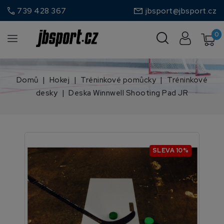
call
739 428 367
jbsport@jbsport.cz
0
Domů
Hokej
Tréninkové pomůcky
Tréninkové
desky
Deska Winnwell Shooting Pad JR
SLEVA 10%