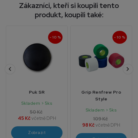
Zákazníci, kteří si koupili tento
produkt, koupili také:
- 10 %
- 10 %
Puk SR
Grip Renfrew Pro
Style
Skladem > 5ks
Skladem > 5ks
50 Kč
45 Kč
včetně DPH
109 Kč
98 Kč
včetně DPH
Zobrazit