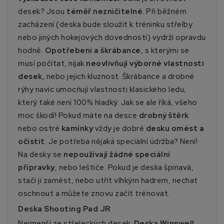
desek? Jsou
téměř nezničitelné
. Při běžném
zacházení (deska bude sloužit k tréninku střelby
nebo jiných hokejových dovedností) vydrží opravdu
hodně.
Opotřebení a škrábance
, s kterými se
musí počítat, nijak
neovlivňují výborné vlastnosti
desek
, nebo jejich kluznost. Škrábance a drobné
rýhy navíc umocňují vlastnosti klasického ledu,
který také není 100% hladký. Jak se ale říká, všeho
moc škodí! Pokud máte na desce
drobný štěrk
nebo ostré
kamínky
vždy je dobré
desku omést a
očistit
. Je potřeba nějaká speciální údržba? Není!
Na desky se
nepoužívají žádné speciální
přípravky
, nebo leštiče. Pokud je deska špinavá,
stačí ji zamést, nebo utřít vlhkým hadrem, nechat
oschnout a můžete znovu začít trénovat.
Deska Shooting Pad JR
Nejmenší ze střeleckých desek.
Deska Winnwell